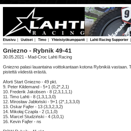
Etusivu
|
Uutiset
|
Timo
|
Yhteistyökumppanit
|
Lahti Racing Supporter
Gniezno - Rybnik 49-41
30.05.2021 - Mad-Croc Lahti Racing
Gniezno palasi lauantaina voittokantaan kotona Rybnikiä vastaan. T
pistettä viidestä erästä.
Aforti Start Gniezno - 49 pkt.
9. Peter Kildemand - 5+1 (0,2*,2,1)
10. Frederik Jakobsen - 8 (2,3,1,1,1)
11. Timo Lahti - 8 (1,3,1,3,0)
12. Mirosław Jabłoński - 9+1 (2*,1,3,3,0)
13. Oskar Fajfer - 13 (3,3,2,3,2)
14. Mikołaj Czapla - 2 (1,1,0)
15. Marcel Studziński - 4 (3,0,1)
16. Kevin Fajfer - ns