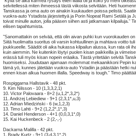
"Kyllä se aika karmea rysäys eilen illalla oli ja koko yö meni oikeas
selvitellessä miten ihmeessä tästä viikosta selvitään. Heti huomen
Tanskassa ja oma auto on ainakin kuukauden poissa pelistä. Saatii
vuokra-auto Ystadista järjestettyä ja Porin Nopeat Rami Setälä ja J
toivat minulle auton, jolla pääsen siihen asti jatkamaan kilpailuja." 
eilisen tapahtumista.
"Sanomattakin on selvää, että olin aivan puhki kun vuorokauden on
Siitä huolimatta suoritus oli varsin kohtuullinen ja mahtava voitto tuli
joukkueelle. Säädöt oli aika hukassa kilpailun alussa, kun rata oli ih
kuin aiemmin. Ne kuitenkin löytyi puolen kisan paikkeilla ja viimeis
erässä tuli myös kisan nopein eräaika. Tästä yritetään selvitä Tans
huomiseksi. Joudutaan ajamaan molemmat mekaanikkoni Pepin ka
tämä yö, kunnes jätetään vuokra-auto Ystadiin ja päästään hetki 
ennen kisan alkua huomen illalla. Speedway is tough." Timo päättää
Rospiggarna Hallstavik - 48 pkt.
9. Kim Nilsson - 10 (1,3,3,2,1)
10. Victor Palovaara - 8+2 (u,1,2*,3,2*)
11. Andrzej Lebiediew - 9+1 (2,3,1*,u,3)
12. Adrian Miedziński - 6 (w,1,2,3)
13. Timo Lahti - 9+2 (1,2,2*,1*,3)
14. Daniel Henderson - 4+1 (0,0,3,1*,0)
15. Kai Huckenbeck - 2 (2,-,-)
Dackarna Malilla - 42 pkt.
1. Brady Kurtz - 9+1 (3,d,3,1*,2)