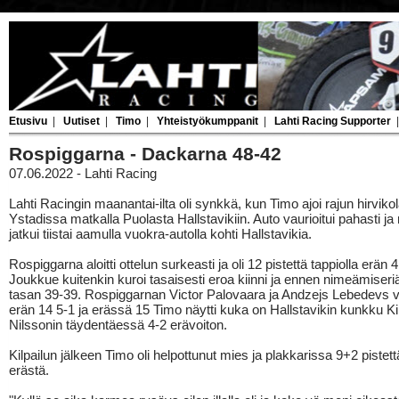
Etusivu
|
Uutiset
|
Timo
|
Yhteistyökumppanit
|
Lahti Racing Supporter
Rospiggarna - Dackarna 48-42
07.06.2022 - Lahti Racing
Lahti Racingin maanantai-ilta oli synkkä, kun Timo ajoi rajun hirvikol
Ystadissa matkalla Puolasta Hallstavikiin. Auto vaurioitui pahasti j
jatkui tiistai aamulla vuokra-autolla kohti Hallstavikia.
Rospiggarna aloitti ottelun surkeasti ja oli 12 pistettä tappiolla erän 4
Joukkue kuitenkin kuroi tasaisesti eroa kiinni ja ennen nimeämiseriä 
tasan 39-39. Rospiggarnan Victor Palovaara ja Andzejs Lebedevs vo
erän 14 5-1 ja erässä 15 Timo näytti kuka on Hallstavikin kunkku K
Nilssonin täydentäessä 4-2 erävoiton.
Kilpailun jälkeen Timo oli helpottunut mies ja plakkarissa 9+2 pistett
erästä.