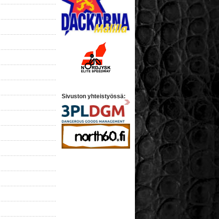
Sivuston yhteistyössä: