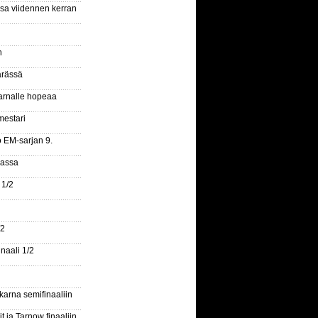
ssa viidennen kerran
n
ärässä
arnalle hopeaa
mestari
o EM-sarjan 9.
gassa
 1/2
/2
naali 1/2
arna semifinaaliin
 ja Tarnow finaaliin