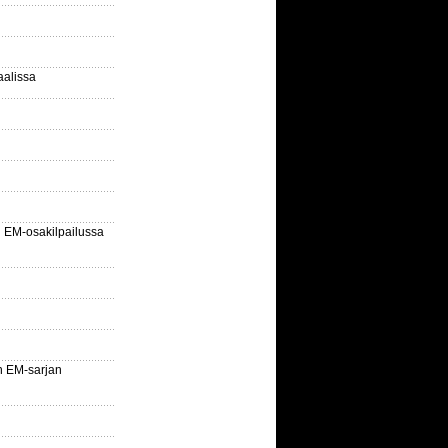
aalissa
EM-osakilpailussa
n EM-sarjan