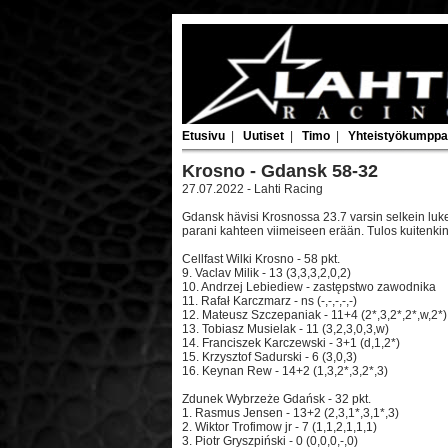
Etusivu
|
Uutiset
|
Timo
|
Yhteistyökumppa
Krosno - Gdansk 58-32
27.07.2022 - Lahti Racing
Gdansk hävisi Krosnossa 23.7 varsin selkein luke
parani kahteen viimeiseen erään. Tulos kuitenkin 
Cellfast Wilki Krosno - 58 pkt.
9. Vaclav Milik - 13 (3,3,3,2,0,2)
10. Andrzej Lebiediew - zastępstwo zawodnika
11. Rafał Karczmarz - ns (-,-,-,-,-)
12. Mateusz Szczepaniak - 11+4 (2*,3,2*,2*,w,2*)
13. Tobiasz Musielak - 11 (3,2,3,0,3,w)
14. Franciszek Karczewski - 3+1 (d,1,2*)
15. Krzysztof Sadurski - 6 (3,0,3)
16. Keynan Rew - 14+2 (1,3,2*,3,2*,3)
Zdunek Wybrzeże Gdańsk - 32 pkt.
1. Rasmus Jensen - 13+2 (2,3,1*,3,1*,3)
2. Wiktor Trofimow jr - 7 (1,1,2,1,1,1)
3. Piotr Gryszpiński - 0 (0,0,0,-,0)