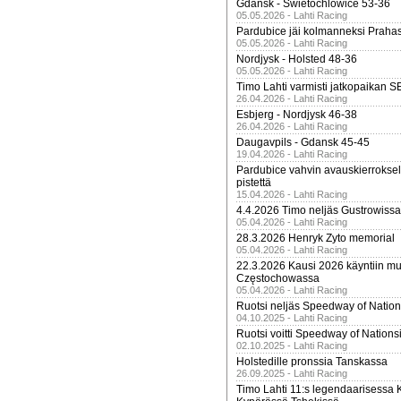
Gdansk - Swietochlowice 53-36
05.05.2026 - Lahti Racing
Pardubice jäi kolmanneksi Praha
05.05.2026 - Lahti Racing
Nordjysk - Holsted 48-36
05.05.2026 - Lahti Racing
Timo Lahti varmisti jatkopaikan 
26.04.2026 - Lahti Racing
Esbjerg - Nordjysk 46-38
26.04.2026 - Lahti Racing
Daugavpils - Gdansk 45-45
19.04.2026 - Lahti Racing
Pardubice vahvin avauskierroksel
pistettä
15.04.2026 - Lahti Racing
4.4.2026 Timo neljäs Gustrowissa
05.04.2026 - Lahti Racing
28.3.2026 Henryk Zyto memorial
05.04.2026 - Lahti Racing
22.3.2026 Kausi 2026 käyntiin mui
Częstochowassa
05.04.2026 - Lahti Racing
Ruotsi neljäs Speedway of Nation
04.10.2025 - Lahti Racing
Ruotsi voitti Speedway of Nation
02.10.2025 - Lahti Racing
Holstedille pronssia Tanskassa
26.09.2025 - Lahti Racing
Timo Lahti 11:s legendaarisessa 