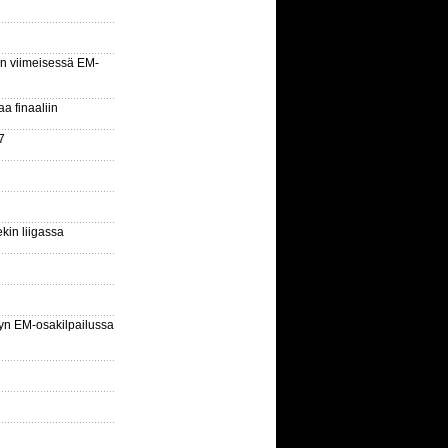
n viimeisessä EM-
aa finaaliin
7
kin liigassa
yn EM-osakilpailussa