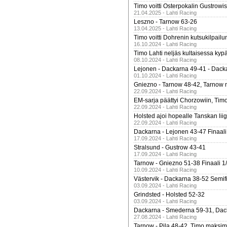
Timo voitti Osterpokalin Gustrowi
21.04.2025 - Lahti Racing
Leszno - Tarnow 63-26
13.04.2025 - Lahti Racing
Timo voitti Dohrenin kutsukilpailu
16.10.2024 - Lahti Racing
Timo Lahti neljäs kultaisessa kyp
08.10.2024 - Lahti Racing
Lejonen - Dackarna 49-41 - Dack
01.10.2024 - Lahti Racing
Gniezno - Tarnow 48-42, Tarnow 
22.09.2024 - Lahti Racing
EM-sarja päättyi Chorzowiin, Tim
22.09.2024 - Lahti Racing
Holsted ajoi hopealle Tanskan lii
22.09.2024 - Lahti Racing
Dackarna - Lejonen 43-47 Finaali
17.09.2024 - Lahti Racing
Stralsund - Gustrow 43-41
17.09.2024 - Lahti Racing
Tarnow - Gniezno 51-38 Finaali 1
10.09.2024 - Lahti Racing
Västervik - Dackarna 38-52 Semifi
03.09.2024 - Lahti Racing
Grindsted - Holsted 52-32
03.09.2024 - Lahti Racing
Dackarna - Smederna 59-31, Dack
27.08.2024 - Lahti Racing
Tarnow - Pila 48-42, Timo maksimit