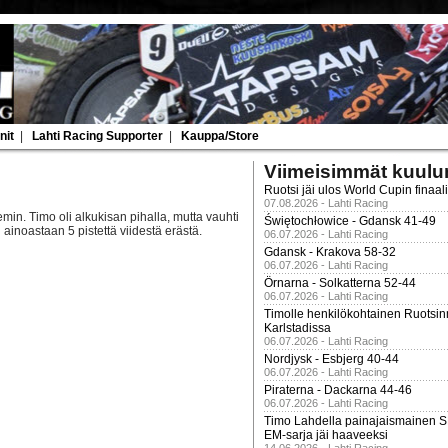
nit
|
Lahti Racing Supporter
|
Kauppa/Store
Viimeisimmät kuulu
Ruotsi jäi ulos World Cupin finaal
07.08.2026 - Lahti Racing
min. Timo oli alkukisan pihalla, mutta vauhti
Świętochłowice - Gdansk 41-49
ainoastaan 5 pistettä viidestä erästä.
06.07.2026 - Lahti Racing
Gdansk - Krakova 58-32
06.07.2026 - Lahti Racing
Örnarna - Solkatterna 52-44
06.07.2026 - Lahti Racing
Timolle henkilökohtainen Ruotsi
Karlstadissa
06.07.2026 - Lahti Racing
Nordjysk - Esbjerg 40-44
06.07.2026 - Lahti Racing
Piraterna - Dackarna 44-46
06.07.2026 - Lahti Racing
Timo Lahdella painajaismainen
EM-sarja jäi haaveeksi