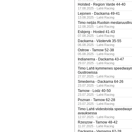
Holsted - Region Varde 44-40
17.08.2025 - Lahti Racing
Lejonen - Dackarna 49-41
13.08.2025 - Lahti Racing
Timo neljäs Ruotsin mestaruusfin
12.08.2025 - Lahti Racing
Esbjerg - Hosted 41-43
07.08.2025 - Lahti Racing
Dackarna - Västervik 35-55
06.08.2025 - Lahti Racing
Ostrow - Tarnow 52-38
05.08.2025 - Lahti Racing
Indianerna - Dackarna 43-47
29.07.2025 - Lahti Racing
Timo Lahti kymmenes speedwayn 
Gustrowissa
27.07.2025 - Lahti Racing
Smederna - Dackarna 64-26
23.07.2025 - Lahti Racing
Tarnow - Lodz 40-50
23.07.2025 - Lahti Racing
Poznan - Tarnow 62-28
23.07.2025 - Lahti Racing
Timo Lahti viidestoista speedway
avauksessa
12.07.2025 - Lahti Racing
Rzeszow - Tarnow 48-42
11.07.2025 - Lahti Racing
Dackarna - Vargarna 62-28