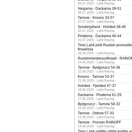
09.07.2025 - Lahti Racing
Vargarna - Dackarna 39-51
08.07.2025 - Lahti Racing
Tarnow - Krosno 33-57
07.07.2025 - Lahti Racing
Sonderjylland - Holsted 38-46
02.07.2025 - Lahti Racing
Piraterna - Dackarna 46-44
01.07.2025 - Lahti Racing
Timo Lahti johti Ruotsin pronssi
finaalissa
28.06.2025 - Lahti Racing
Ruotsinmestaruusfinaali - RAINO
24.06.2025 - Lahti Racing
Tarnow - Bydgoszcz 54-36
22.06.2025 - Lahti Racing
Krosno - Tarnow 53-37
21.06.2025 - Lahti Racing
Holsted - Fjelsted 47-37
18.06.2025 - Lahti Racing
Dackarna - Piraterna 61-29
17.06.2025 - Lahti Racing
Bydgoszcz - Tarnow 58-32
15.06.2025 - Lahti Racing
Tarnow - Ostrow 57-33
14.06.2025 - Lahti Racing
Tarnow - Poznan RAINOFF
14.06.2025 - Lahti Racing
Timo Lahti valittiin villillä kortil