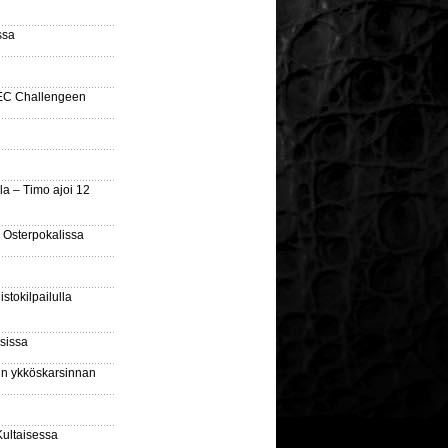
ssa
SEC Challengeen
la – Timo ajoi 12
 Osterpokalissa
stokilpailulla
sissa
sin ykköskarsinnan
Kultaisessa