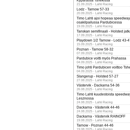
Kypärässä Tshekissä
21.09.2025 - Lahti Racing
Lodz - Tarnow 57-33
20.09.2025 - Lahti Racing
Timo Lahti ajoi hopeaa speedway
osakilpailussa Pardubicessa
19.09.2025 - Lahti Racing
Tanskan semifinaali - Holsted jatk
17.09.2025 - Lahti Racing
Playdown 1/2 Tarnow - Lodz 43-4
15.09.2025 - Lahti Racing
Poznan - Tarnow 58-32
07.09.2025 - Lahti Racing
Pardubice voitti myös Prahassa
04.09.2025 - Lahti Racing
Timo johti Pardubicen voittoo Tshe
04.09.2025 - Lahti Racing
Slangerup - Holsted 57-27
27.08.2025 - Lahti Racing
Västervik - Dackarna 54-36
26.08.2025 - Lahti Racing
Timo Lahti kuudestoista speedwa
Lesznossa
24.08.2025 - Lahti Racing
Dackarna - Västervik 44-46
24.08.2025 - Lahti Racing
Dackarna - Västervik RAINOFF
19.08.2025 - Lahti Racing
Tarnow - Poznan 44-46
19.08.2025 - Lahti Racing