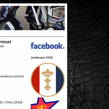
miset
ista
Joukkueet 2026
nmestaruus pronssi
 SEC CHALLENGE -