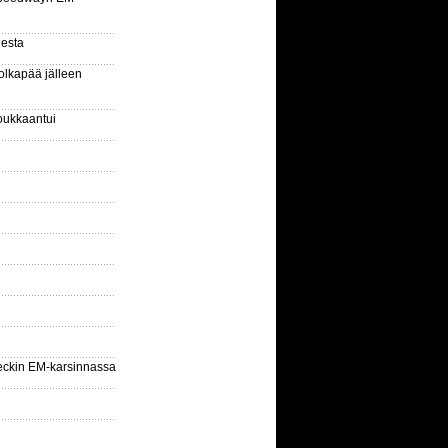
gesta
olkapää jälleen
oukkaantui
eckin EM-karsinnassa