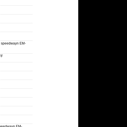
lle speedwayn EM-
FF
la speedwayn EM-