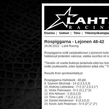
Etusivu
|
Uutiset
|
Timo
|
Yhteistyökumppa
Rospiggarna - Lejonen 48-42
29.08.2022 - Lahti Racing
Rospiggarna voitti sarjakakkosen Lejonenin kotona
häikäissyt pisteiden valossa, vaikka suoritus oli v
"Tänään oli useita tiukkoja taisteluita eikä tuo tu
voitto joukkueelle, joten tyytyväinen pitää olla." T
Results from sportowefakty.pl
Rospiggarna Hallstavik - 48 pkt.
9. Szymon Woźniak - 14 (2,3,3,3,3)
10. Andrzej Lebiediew - 7+2 (1*,2,0,3,1*)
11. Victor Palovaara - 5+1 (3,1,1*,0)
12. Kim Nilsson - 2 (0,0,2,0)
13. Timo Lahti - 7 (1,2,2,1,1)
14. Daniel Henderson - 8 (3,3,0,2)
15. Kevin Juhl Pedersen - 5+3 (2*,1*,2*)