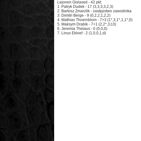
Lejonen Gislaved - 42 pkt.
1. Patryk Dudek - 17 (3,3,3,3,2,3)
2. Bartosz Zmarzlik - zastępstwo zawodnika
3. Dimitri Berge - 9 (0,2,2,1,2,2)
4. Mathias Thoernblom - 7+3 (1*,3,1*,1,1*,0)
5. Maksym Drabik - 7+1 (2,2*,3,t,0)
6. Jeremia Thelaus - 0 (0,0,0)
7. Linus Ekloef - 2 (1,0,0,1,d)