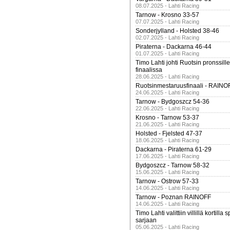
08.07.2025 - Lahti Racing
Tarnow - Krosno 33-57
07.07.2025 - Lahti Racing
Sonderjylland - Holsted 38-46
02.07.2025 - Lahti Racing
Piraterna - Dackarna 46-44
01.07.2025 - Lahti Racing
Timo Lahti johti Ruotsin pronssi
finaalissa
28.06.2025 - Lahti Racing
Ruotsinmestaruusfinaali - RAINO
24.06.2025 - Lahti Racing
Tarnow - Bydgoszcz 54-36
22.06.2025 - Lahti Racing
Krosno - Tarnow 53-37
21.06.2025 - Lahti Racing
Holsted - Fjelsted 47-37
18.06.2025 - Lahti Racing
Dackarna - Piraterna 61-29
17.06.2025 - Lahti Racing
Bydgoszcz - Tarnow 58-32
15.06.2025 - Lahti Racing
Tarnow - Ostrow 57-33
14.06.2025 - Lahti Racing
Tarnow - Poznan RAINOFF
14.06.2025 - Lahti Racing
Timo Lahti valittiin villillä kortil
sarjaan
05.06.2025 - Lahti Racing