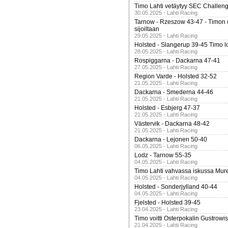
Timo Lahti vetäytyy SEC Challen
30.05.2025 - Lahti Racing
Tarnow - Rzeszow 43-47 - Timon 
sijoiltaan
29.05.2025 - Lahti Racing
Holsted - Slangerup 39-45 Timo l
28.05.2025 - Lahti Racing
Rospiggarna - Dackarna 47-41
27.05.2025 - Lahti Racing
Region Varde - Holsted 32-52
21.05.2025 - Lahti Racing
Dackarna - Smederna 44-46
21.05.2025 - Lahti Racing
Holsted - Esbjerg 47-37
21.05.2025 - Lahti Racing
Västervik - Dackarna 48-42
21.05.2025 - Lahti Racing
Dackarna - Lejonen 50-40
06.05.2025 - Lahti Racing
Lodz - Tarnow 55-35
04.05.2025 - Lahti Racing
Timo Lahti vahvassa iskussa Mur
04.05.2025 - Lahti Racing
Holsted - Sonderjylland 40-44
04.05.2025 - Lahti Racing
Fjelsted - Holsted 39-45
23.04.2025 - Lahti Racing
Timo voitti Osterpokalin Gustrowi
21.04.2025 - Lahti Racing