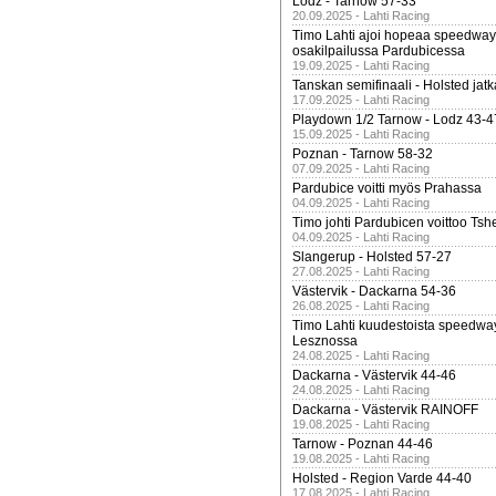
Lodz - Tarnow 57-33
20.09.2025 - Lahti Racing
Timo Lahti ajoi hopeaa speedway
osakilpailussa Pardubicessa
19.09.2025 - Lahti Racing
Tanskan semifinaali - Holsted jatk
17.09.2025 - Lahti Racing
Playdown 1/2 Tarnow - Lodz 43-4
15.09.2025 - Lahti Racing
Poznan - Tarnow 58-32
07.09.2025 - Lahti Racing
Pardubice voitti myös Prahassa
04.09.2025 - Lahti Racing
Timo johti Pardubicen voittoo Tshe
04.09.2025 - Lahti Racing
Slangerup - Holsted 57-27
27.08.2025 - Lahti Racing
Västervik - Dackarna 54-36
26.08.2025 - Lahti Racing
Timo Lahti kuudestoista speedwa
Lesznossa
24.08.2025 - Lahti Racing
Dackarna - Västervik 44-46
24.08.2025 - Lahti Racing
Dackarna - Västervik RAINOFF
19.08.2025 - Lahti Racing
Tarnow - Poznan 44-46
19.08.2025 - Lahti Racing
Holsted - Region Varde 44-40
17.08.2025 - Lahti Racing