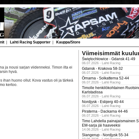
nit
|
Lahti Racing Supporter
|
Kauppa/Store
Viimeisimmät kuulu
Świętochłowice - Gdansk 41-49
06.07.2026 - Lahti Racing
 ja nousi sarjan viidenneksi. Timon ilta ei
Gdansk - Krakova 58-32
arsin hyvä.
06.07.2026 - Lahti Racing
Örnarna - Solkatterna 52-44
los ihan huono ollut. Kova vastus oli ja tärkeä
06.07.2026 - Lahti Racing
imo kertoo.
Timolle henkilökohtainen Ruotsi
Karlstadissa
06.07.2026 - Lahti Racing
Nordjysk - Esbjerg 40-44
06.07.2026 - Lahti Racing
Piraterna - Dackarna 44-46
06.07.2026 - Lahti Racing
Timo Lahdella painajaismainen
EM-sarja jäi haaveeksi
14.06.2026 - Lahti Racing
Slangerup - Nordjysk 55-34