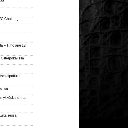
ssa
SEC Challengeen
la – Timo ajoi 12
 Osterpokalissa
stokilpailulla
sissa
sin ykköskarsinnan
Kultaisessa