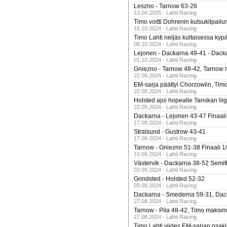
Leszno - Tarnow 63-26
13.04.2025 - Lahti Racing
Timo voitti Dohrenin kutsukilpailu
16.10.2024 - Lahti Racing
Timo Lahti neljäs kultaisessa kyp
08.10.2024 - Lahti Racing
Lejonen - Dackarna 49-41 - Dack
01.10.2024 - Lahti Racing
Gniezno - Tarnow 48-42, Tarnow 
22.09.2024 - Lahti Racing
EM-sarja päättyi Chorzowiin, Tim
22.09.2024 - Lahti Racing
Holsted ajoi hopealle Tanskan lii
22.09.2024 - Lahti Racing
Dackarna - Lejonen 43-47 Finaali
17.09.2024 - Lahti Racing
Stralsund - Gustrow 43-41
17.09.2024 - Lahti Racing
Tarnow - Gniezno 51-38 Finaali 1
10.09.2024 - Lahti Racing
Västervik - Dackarna 38-52 Semifi
03.09.2024 - Lahti Racing
Grindsted - Holsted 52-32
03.09.2024 - Lahti Racing
Dackarna - Smederna 59-31, Dack
27.08.2024 - Lahti Racing
Tarnow - Pila 48-42, Timo maksimit
27.08.2024 - Lahti Racing
Timo Lahti viides EM-sarjan osak