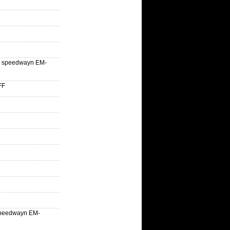
lle speedwayn EM-
FF
la speedwayn EM-