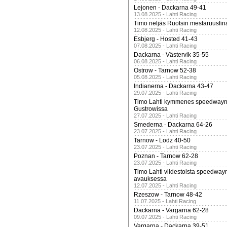
Lejonen - Dackarna 49-41
13.08.2025 - Lahti Racing
Timo neljäs Ruotsin mestaruusfin
12.08.2025 - Lahti Racing
Esbjerg - Hosted 41-43
07.08.2025 - Lahti Racing
Dackarna - Västervik 35-55
06.08.2025 - Lahti Racing
Ostrow - Tarnow 52-38
05.08.2025 - Lahti Racing
Indianerna - Dackarna 43-47
29.07.2025 - Lahti Racing
Timo Lahti kymmenes speedwayn 
Gustrowissa
27.07.2025 - Lahti Racing
Smederna - Dackarna 64-26
23.07.2025 - Lahti Racing
Tarnow - Lodz 40-50
23.07.2025 - Lahti Racing
Poznan - Tarnow 62-28
23.07.2025 - Lahti Racing
Timo Lahti viidestoista speedway
avauksessa
12.07.2025 - Lahti Racing
Rzeszow - Tarnow 48-42
11.07.2025 - Lahti Racing
Dackarna - Vargarna 62-28
09.07.2025 - Lahti Racing
Vargarna - Dackarna 39-51