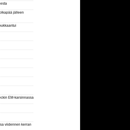
gesta
olkapää jälleen
oukkaantui
eckin EM-karsinnassa
ssa viidennen kerran