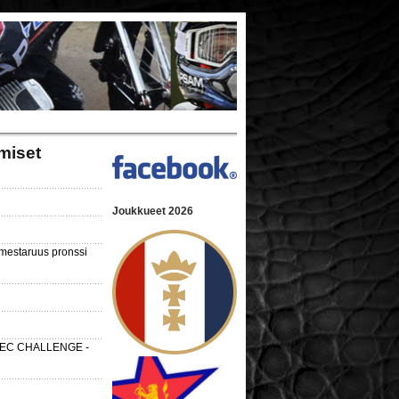
miset
Joukkueet 2026
nmestaruus pronssi
 SEC CHALLENGE -