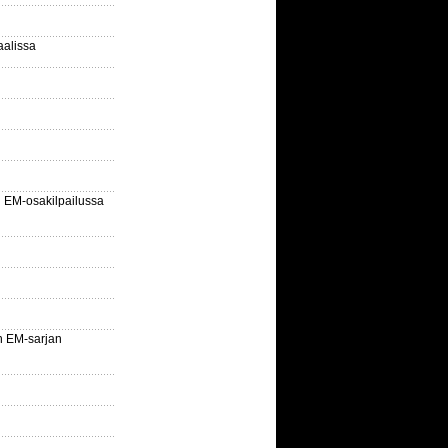
aalissa
EM-osakilpailussa
n EM-sarjan