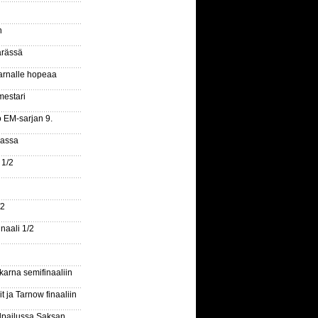
n
ärässä
arnalle hopeaa
mestari
o EM-sarjan 9.
gassa
 1/2
/2
naali 1/2
arna semifinaaliin
 ja Tarnow finaaliin
ilpailussa Saksan