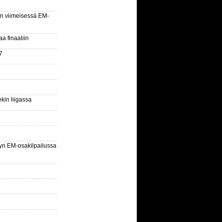
n viimeisessä EM-
aa finaaliin
7
kin liigassa
yn EM-osakilpailussa