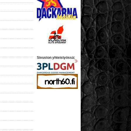
Sivuston yhteistyössä: