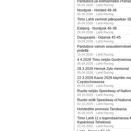
Pardubice jäi kolmanneksi Praha
05.05.2026 - Lahti Racing
Nordjysk - Holsted 48-36
05.05.2026 - Lahti Racing
Timo Lahti varmisti jatkopaikan 
26.04.2026 - Lahti Racing
Esbjerg - Nordjysk 46-38
26.04.2026 - Lahti Racing
Daugavpils - Gdansk 45-45
19.04.2026 - Lahti Racing
Pardubice vahvin avauskierroksel
pistettä
15.04.2026 - Lahti Racing
4.4.2026 Timo neljäs Gustrowissa
05.04.2026 - Lahti Racing
28.3.2026 Henryk Zyto memorial
05.04.2026 - Lahti Racing
22.3.2026 Kausi 2026 käyntiin mui
Częstochowassa
05.04.2026 - Lahti Racing
Ruotsi neljäs Speedway of Nation
04.10.2025 - Lahti Racing
Ruotsi voitti Speedway of Nation
02.10.2025 - Lahti Racing
Holstedille pronssia Tanskassa
26.09.2025 - Lahti Racing
Timo Lahti 11:s legendaarisessa 
Kypärässä Tshekissä
21.09.2025 - Lahti Racing