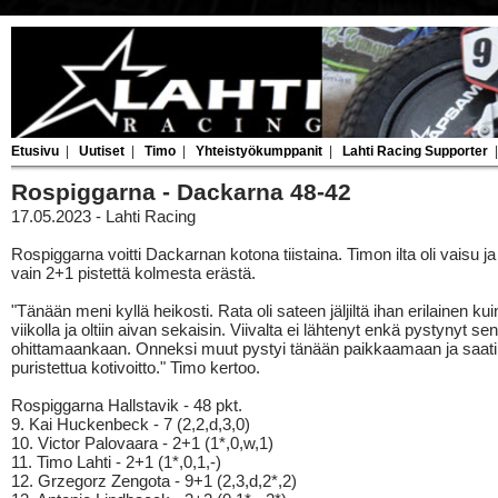
Etusivu
|
Uutiset
|
Timo
|
Yhteistyökumppanit
|
Lahti Racing Supporter
Rospiggarna - Dackarna 48-42
17.05.2023 - Lahti Racing
Rospiggarna voitti Dackarnan kotona tiistaina. Timon ilta oli vaisu j
vain 2+1 pistettä kolmesta erästä.
"Tänään meni kyllä heikosti. Rata oli sateen jäljiltä ihan erilainen ku
viikolla ja oltiin aivan sekaisin. Viivalta ei lähtenyt enkä pystynyt se
ohittamaankaan. Onneksi muut pystyi tänään paikkaamaan ja saati
puristettua kotivoitto." Timo kertoo.
Rospiggarna Hallstavik - 48 pkt.
9. Kai Huckenbeck - 7 (2,2,d,3,0)
10. Victor Palovaara - 2+1 (1*,0,w,1)
11. Timo Lahti - 2+1 (1*,0,1,-)
12. Grzegorz Zengota - 9+1 (2,3,d,2*,2)