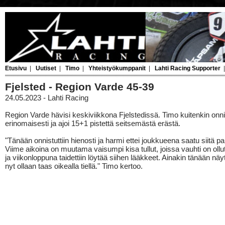
Etusivu
|
Uutiset
|
Timo
|
Yhteistyökumppanit
|
Lahti Racing Supporter
Fjelsted - Region Varde 45-39
24.05.2023 - Lahti Racing
Region Varde hävisi keskiviikkona Fjelstedissä. Timo kuitenkin onni
erinomaisesti ja ajoi 15+1 pistettä seitsemästä erästä.
"Tänään onnistuttiin hienosti ja harmi ettei joukkueena saatu siitä pa
Viime aikoina on muutama vaisumpi kisa tullut, joissa vauhti on ollu
ja viikonloppuna taidettiin löytää siihen lääkkeet. Ainakin tänään näytti
nyt ollaan taas oikealla tiellä." Timo kertoo.