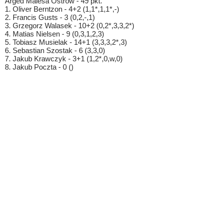
Arged Malesa Ostrów - 49 pkt.
1. Oliver Berntzon - 4+2 (1,1*,1,1*,-)
2. Francis Gusts - 3 (0,2,-,1)
3. Grzegorz Walasek - 10+2 (0,2*,3,3,2*)
4. Matias Nielsen - 9 (0,3,1,2,3)
5. Tobiasz Musielak - 14+1 (3,3,3,2*,3)
6. Sebastian Szostak - 6 (3,3,0)
7. Jakub Krawczyk - 3+1 (1,2*,0,w,0)
8. Jakub Poczta - 0 ()