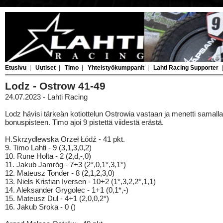
Etusivu
|
Uutiset
|
Timo
|
Yhteistyökumppanit
|
Lahti Racing Supporter
Lodz - Ostrow 41-49
24.07.2023 - Lahti Racing
Lodz hävisi tärkeän kotiottelun Ostrowia vastaan ja menetti samalla
bonuspisteen. Timo ajoi 9 pistettä viidestä erästä.
H.Skrzydlewska Orzeł Łódź - 41 pkt.
9. Timo Lahti - 9 (3,1,3,0,2)
10. Rune Holta - 2 (2,d,-,0)
11. Jakub Jamróg - 7+3 (2*,0,1*,3,1*)
12. Mateusz Tonder - 8 (2,1,2,3,0)
13. Niels Kristian Iversen - 10+2 (1*,3,2,2*,1,1)
14. Aleksander Grygolec - 1+1 (0,1*,-)
15. Mateusz Dul - 4+1 (2,0,0,2*)
16. Jakub Sroka - 0 ()