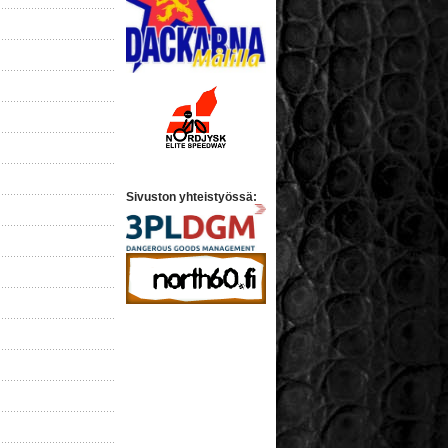
Sivuston yhteistyössä: