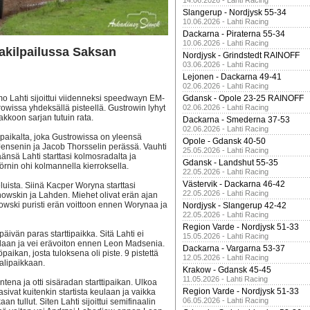
14.06.2026 - Lahti Racing
Slangerup - Nordjysk 55-34
10.06.2026 - Lahti Racing
Dackarna - Piraterna 55-34
10.06.2026 - Lahti Racing
akilpailussa Saksan
Nordjysk - Grindstedt RAINOFF
03.06.2026 - Lahti Racing
Lejonen - Dackarna 49-41
02.06.2026 - Lahti Racing
o Lahti sijoittui viidenneksi speedwayn EM-
Gdansk - Opole 23-25 RAINOFF
wissa yhdeksällä pisteellä. Gustrowin lyhyt
02.06.2026 - Lahti Racing
akkoon sarjan tutuin rata.
Dackarna - Smederna 37-53
02.06.2026 - Lahti Racing
tipaikalta, joka Gustrowissa on yleensä
Opole - Gdansk 40-50
Jensenin ja Jacob Thorsselin perässä. Vauhti
25.05.2026 - Lahti Racing
äänsä Lahti starttasi kolmosradalta ja
Gdansk - Landshut 55-35
rnin ohi kolmannella kierroksella.
22.05.2026 - Lahti Racing
Västervik - Dackarna 46-42
luista. Siinä Kacper Woryna starttasi
22.05.2026 - Lahti Racing
owskin ja Lahden. Miehet olivat erän ajan
nowski puristi erän voittoon ennen Worynaa ja
Nordjysk - Slangerup 42-42
22.05.2026 - Lahti Racing
Region Varde - Nordjysk 51-33
päivän paras starttipaikka. Sitä Lahti ei
15.05.2026 - Lahti Racing
eulaan ja vei erävoiton ennen Leon Madsenia.
Dackarna - Vargarna 53-37
aikan, josta tuloksena oli piste. 9 pistettä
12.05.2026 - Lahti Racing
aalipaikkaan.
Krakow - Gdansk 45-45
11.05.2026 - Lahti Racing
ntena ja otti sisäradan starttipaikan. Ulkoa
Region Varde - Nordjysk 51-33
sivat kuitenkin startista keulaan ja vaikka
06.05.2026 - Lahti Racing
n tullut. Siten Lahti sijoittui semifinaalin