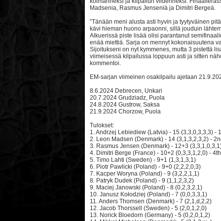
kolmanneksi ja kilpailun viidenneksi. Finaalier
Madsenia, Rasmus Jenseniä ja Dimitri Bergeä.
”Tänään meni alusta asti hyvin ja tyytyväinen pitä
kävi hieman huono arpaonni, sillä jouduin lähtem
Alkuerissä piste lisää olisi parantanut semifinaal
enää miettiä. Sarja on mennyt kokonaisuutena varsi
Sijoitukseni on nyt kymmenes, mutta 3 pistettä l
viimeisessä kilpailussa loppuun asti ja sitten nä
kommentoi.
EM-sarjan viimeinen osakilpailu ajetaan 21.9.2
8.6.2024 Debrecen, Unkari
20.7.2024 Grudziadz, Puola
24.8.2024 Gustrow, Saksa
21.9.2024 Chorzow, Puola
Tulokset:
1. Andrzej Lebiediew (Latvia) - 15 (3,3,0,3,3,3) - 1
2. Leon Madsen (Denmark) - 14 (3,1,3,2,3,2) - 2nd
3. Rasmus Jensen (Denmark) - 12+3 (3,3,1,0,3,1) -
4. Dimitri Berge (France) - 10+2 (0,3,3,1,2,0) - 4th
5. Timo Lahti (Sweden) - 9+1 (1,3,1,3,1)
6. Piotr Pawlicki (Poland) - 9+0 (2,2,2,0,3)
7. Kacper Woryna (Poland) - 9 (3,2,2,1,1)
8. Patryk Dudek (Poland) - 9 (1,1,2,3,2)
9. Maciej Janowski (Poland) - 8 (0,2,3,2,1)
10. Janusz Kołodziej (Poland) - 7 (0,0,3,3,1)
11. Anders Thomsen (Denmark) - 7 (2,1,d,2,2)
12. Jacob Thorssell (Sweden) - 5 (2,0,1,2,0)
13. Norick Bloedorn (Germany) - 5 (0,2,0,1,2)