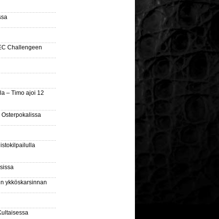
ssa
SEC Challengeen
la – Timo ajoi 12
 Osterpokalissa
stokilpailulla
sissa
sin ykköskarsinnan
Kultaisessa