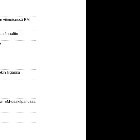
n viimeisessä EM-
aa finaaliin
7
kin liigassa
yn EM-osakilpailussa