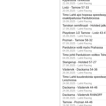
Kypärässä Tshekissä
21.09.2025 - Lahti Racing
Lodz - Tarnow 57-33
20.09.2025 - Lahti Racing
Timo Lahti ajoi hopeaa speedway
osakilpailussa Pardubicessa
19.09.2025 - Lahti Racing
Tanskan semifinaali - Holsted jatk
17.09.2025 - Lahti Racing
Playdown 1/2 Tarnow - Lodz 43-4
15.09.2025 - Lahti Racing
Poznan - Tarnow 58-32
07.09.2025 - Lahti Racing
Pardubice voitti myös Prahassa
04.09.2025 - Lahti Racing
Timo johti Pardubicen voittoo Tshe
04.09.2025 - Lahti Racing
Slangerup - Holsted 57-27
27.08.2025 - Lahti Racing
Västervik - Dackarna 54-36
26.08.2025 - Lahti Racing
Timo Lahti kuudestoista speedwa
Lesznossa
24.08.2025 - Lahti Racing
Dackarna - Västervik 44-46
24.08.2025 - Lahti Racing
Dackarna - Västervik RAINOFF
19.08.2025 - Lahti Racing
Tarnow - Poznan 44-46
19.08.2025 - Lahti Racing