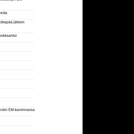
gesta
olkapää jälleen
oukkaantui
eckin EM-karsinnassa