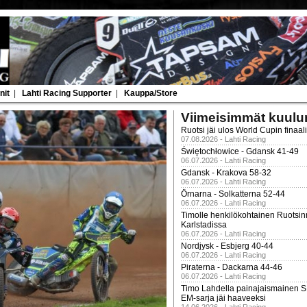
nit
|
Lahti Racing Supporter
|
Kauppa/Store
Viimeisimmät kuulu
Ruotsi jäi ulos World Cupin finaal
07.08.2026 - Lahti Racing
Świętochłowice - Gdansk 41-49
06.07.2026 - Lahti Racing
Gdansk - Krakova 58-32
06.07.2026 - Lahti Racing
Örnarna - Solkatterna 52-44
06.07.2026 - Lahti Racing
Timolle henkilökohtainen Ruotsi
Karlstadissa
06.07.2026 - Lahti Racing
Nordjysk - Esbjerg 40-44
06.07.2026 - Lahti Racing
Piraterna - Dackarna 44-46
06.07.2026 - Lahti Racing
Timo Lahdella painajaismainen
EM-sarja jäi haaveeksi