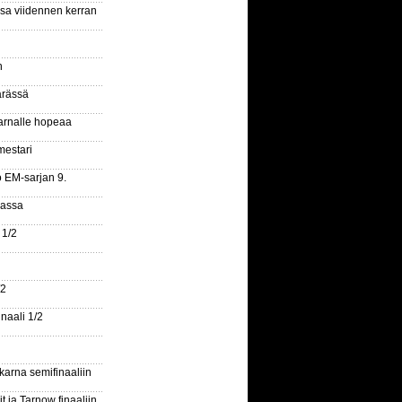
ssa viidennen kerran
n
ärässä
arnalle hopeaa
mestari
o EM-sarjan 9.
gassa
 1/2
/2
naali 1/2
arna semifinaaliin
 ja Tarnow finaaliin