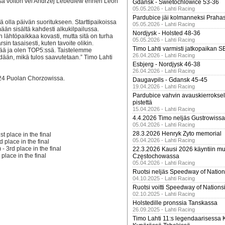
ässä voiton vei Andrzej Lebediew ennen Leon
Gdansk - Swietochlowice 53-36
05.05.2026 - Lahti Racing
Pardubice jäi kolmanneksi Praha
ä olla päivän suoritukseen. Starttipaikoissa
05.05.2026 - Lahti Racing
ään sisältä kahdesti alkukilpailussa.
Nordjysk - Holsted 48-36
in lähtöpaikkaa kovasti, mutta sitä on turha
05.05.2026 - Lahti Racing
n tasaisesti, kuten tavoite olikin.
Timo Lahti varmisti jatkopaikan 
isää ja olen TOP5:ssä. Taistelemme
26.04.2026 - Lahti Racing
hdään, mikä tulos saavutetaan.” Timo Lahti
Esbjerg - Nordjysk 46-38
26.04.2026 - Lahti Racing
024 Puolan Chorzowissa.
Daugavpils - Gdansk 45-45
19.04.2026 - Lahti Racing
Pardubice vahvin avauskierroksel
pistettä
15.04.2026 - Lahti Racing
4.4.2026 Timo neljäs Gustrowissa
05.04.2026 - Lahti Racing
28.3.2026 Henryk Zyto memorial
st place in the final
05.04.2026 - Lahti Racing
 place in the final
 3rd place in the final
22.3.2026 Kausi 2026 käyntiin mui
 place in the final
Częstochowassa
05.04.2026 - Lahti Racing
Ruotsi neljäs Speedway of Nation
04.10.2025 - Lahti Racing
Ruotsi voitti Speedway of Nation
02.10.2025 - Lahti Racing
Holstedille pronssia Tanskassa
26.09.2025 - Lahti Racing
Timo Lahti 11:s legendaarisessa 