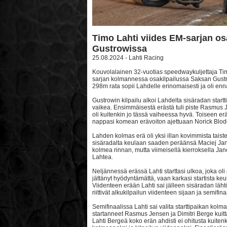
Timo Lahti viides EM-sarjan os
Gustrowissa
25.08.2024 - Lahti Racing
Kouvolalainen 32-vuotias speedwaykuljettaja Tim
sarjan kolmannessa osakilpailussa Saksan Gustro
298m rata sopii Lahdelle erinomaisesti ja oli enn
Gustrowin kilpailu alkoi Lahdelta sisäradan start
vaikea. Ensimmäisestä erästä tuli piste Rasmus 
oli kuitenkin jo tässä vaiheessa hyvä. Toiseen er
nappasi komean erävoiton ajettuaan Norick Blodö
Lahden kolmas erä oli yksi illan kovimmista taiste
sisäradalta keulaan saaden peräänsä Maciej Jan
kolmea rinnan, mutta viimeisellä kierroksella Ja
Lahtea.
Neljännessä erässä Lahti starttasi ulkoa, joka oli 
jättänyt hyödyntämättä, vaan karkasi startista k
Viidenteen erään Lahti sai jälleen sisäradan lähtöp
riittivät alkukilpailun viidenteen sijaan ja semifin
Semifinaalissa Lahti sai valita starttipaikan kolma
startanneet Rasmus Jensen ja Dimitri Berge kuitta
Lahti Bergeä koko erän ahdisti ei ohitusta kuitenkaa