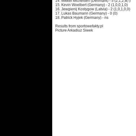
14. Mikkel Michelsen (Denmark) - 5 (2,1,2,w,-)
15. Kevin Woelbert (Germany) - 2 (1,0,0,1,0)
16. Jewgienij Kostygow (Latvia) - 2 (1,0,1,0,0)
17. Lukas Baumann (Germany) - 0 (0)
18. Patrick Hyjek (Germany) - ns
Results from sportowefakty.pl
Picture Arkadiuz Siwek