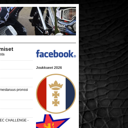
miset
ista
Joukkueet 2026
nmestaruus pronssi
 SEC CHALLENGE -