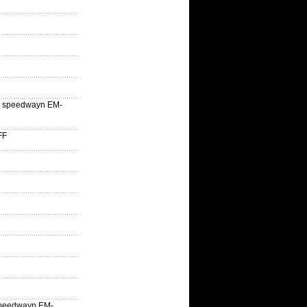
lle speedwayn EM-
FF
la speedwayn EM-