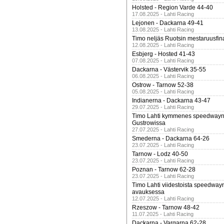
Holsted - Region Varde 44-40
17.08.2025 - Lahti Racing
Lejonen - Dackarna 49-41
13.08.2025 - Lahti Racing
Timo neljäs Ruotsin mestaruusfin
12.08.2025 - Lahti Racing
Esbjerg - Hosted 41-43
07.08.2025 - Lahti Racing
Dackarna - Västervik 35-55
06.08.2025 - Lahti Racing
Ostrow - Tarnow 52-38
05.08.2025 - Lahti Racing
Indianerna - Dackarna 43-47
29.07.2025 - Lahti Racing
Timo Lahti kymmenes speedwayn 
Gustrowissa
27.07.2025 - Lahti Racing
Smederna - Dackarna 64-26
23.07.2025 - Lahti Racing
Tarnow - Lodz 40-50
23.07.2025 - Lahti Racing
Poznan - Tarnow 62-28
23.07.2025 - Lahti Racing
Timo Lahti viidestoista speedway
avauksessa
12.07.2025 - Lahti Racing
Rzeszow - Tarnow 48-42
11.07.2025 - Lahti Racing
Dackarna - Vargarna 62-28