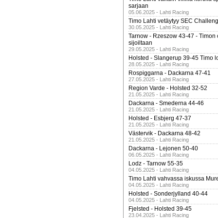
sarjaan
05.06.2025 - Lahti Racing
Timo Lahti vetäytyy SEC Challen
30.05.2025 - Lahti Racing
Tarnow - Rzeszow 43-47 - Timon 
sijoiltaan
29.05.2025 - Lahti Racing
Holsted - Slangerup 39-45 Timo l
28.05.2025 - Lahti Racing
Rospiggarna - Dackarna 47-41
27.05.2025 - Lahti Racing
Region Varde - Holsted 32-52
21.05.2025 - Lahti Racing
Dackarna - Smederna 44-46
21.05.2025 - Lahti Racing
Holsted - Esbjerg 47-37
21.05.2025 - Lahti Racing
Västervik - Dackarna 48-42
21.05.2025 - Lahti Racing
Dackarna - Lejonen 50-40
06.05.2025 - Lahti Racing
Lodz - Tarnow 55-35
04.05.2025 - Lahti Racing
Timo Lahti vahvassa iskussa Mur
04.05.2025 - Lahti Racing
Holsted - Sonderjylland 40-44
04.05.2025 - Lahti Racing
Fjelsted - Holsted 39-45
23.04.2025 - Lahti Racing