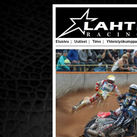
Etusivu
|
Uutiset
|
Timo
|
Yhteistyökumppa