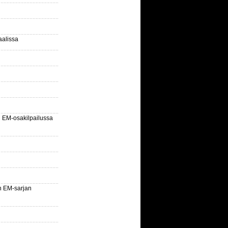
aalissa
EM-osakilpailussa
n EM-sarjan