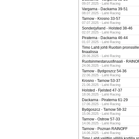
09.07.2025 - Lahti Racing
Vargarna - Dackarna 39-51
08.07.2025 - Lahti Racing
Tarnow - Krosno 33-57
07.07.2025 - Lahti Racing
Sonderjylland - Holsted 38-46
02.07.2025 - Lahti Racing
Piraterna - Dackarna 46-44
01.07.2025 - Lahti Racing
Timo Lahti johti Ruotsin pronssi
finaalissa
28.06.2025 - Lahti Racing
Ruotsinmestaruusfinaali - RAINO
24.06.2025 - Lahti Racing
Tarnow - Bydgoszcz 54-36
22.06.2025 - Lahti Racing
Krosno - Tarnow 53-37
21.06.2025 - Lahti Racing
Holsted - Fjelsted 47-37
18.06.2025 - Lahti Racing
Dackarna - Piraterna 61-29
17.06.2025 - Lahti Racing
Bydgoszcz - Tarnow 58-32
15.06.2025 - Lahti Racing
Tarnow - Ostrow 57-33
14.06.2025 - Lahti Racing
Tarnow - Poznan RAINOFF
14.06.2025 - Lahti Racing
Timo Lahti valittiin villillä kortil