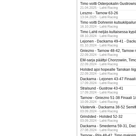
Timo voitti Osterpokalin Gustrowi
21.04.2025 - Lahti Racing
Leszno - Tarnow 63-26
13.04.2025 - Lahti Racing
Timo voitti Dohrenin kutsukilpailu
16.10.2024 - Lahti Racing
Timo Lahti neljäs kultaisessa kyp
08.10.2024 - Lahti Racing
Lejonen - Dackarna 49-41 - Dack
01.10.2024 - Lahti Racing
Gniezno - Tarnow 48-42, Tarnow 
22.09.2024 - Lahti Racing
EM-sarja päättyi Chorzowiin, Tim
22.09.2024 - Lahti Racing
Holsted ajoi hopealle Tanskan lii
22.09.2024 - Lahti Racing
Dackarna - Lejonen 43-47 Finaali
17.09.2024 - Lahti Racing
Stralsund - Gustrow 43-41
17.09.2024 - Lahti Racing
Tarnow - Gniezno 51-38 Finaali 1
10.09.2024 - Lahti Racing
Västervik - Dackarna 38-52 Semifi
03.09.2024 - Lahti Racing
Grindsted - Holsted 52-32
03.09.2024 - Lahti Racing
Dackarna - Smederna 59-31, Dack
27.08.2024 - Lahti Racing
Tarnow - Pila 48-42, Timo maksimit