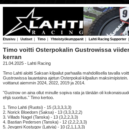
Etusivu
|
Uutiset
|
Timo
|
Yhteistyökumppanit
|
Lahti Racing Supporter
Timo voitti Osterpokalin Gustrowissa viid
kerran
21.04.2025 - Lahti Racing
Timo Lahti aloitti Saksan kilpailut parhaalla mahdollisella tavalla voi
Gustrowissa lauantaina ajetun Osterpokal-kilpailun maksimipistein. 
voittanut aiemmin 2024, 2022, 2019 ja 2014.
"Gustrow on aina ollut minulle sopiva rata ja tänään oli kokonaisu
ehjä suoritus." Timo kertoo.
1. Timo Lahti (Ruotsi) - 15 (3,3,3,3,3)
2. Norick Bloedorn (Saksa) - 13 (3,3,3,2,2)
3. Villads Nagel (Tanska) - 13 (3,2,2,3,3)
4. Bastian Pedersen (Tanska) - 12 (2,2,2,3,3)
5. Jevgeni Kostygov (Latvia) - 10 (2,1,1,3,3)