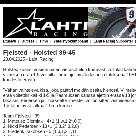
Etusivu
|
Uutiset
|
Timo
|
Yhteistyökumppanit
|
Lahti Racing Supporter
Fjelsted - Holsted 39-45
23.04.2025 - Lahti Racing
Holsted käänsi ensimmäisen vierasottelun komeasti voitoksi kahd
viimeisen erän 1-5 voitoilla. Timo ajoi hyvän kisan ja tuloksena 10+1
kuudesta erästä.
"Vähän vaihteleva kisa, joka päättyi meidän osalta hienosti. Viimei
erää voitettiin kaikki 1-5 ja Rasmuksen kanssa ajettiin erässä 13 joh
takaisin. Pedersen ja Thorssell viimeisteli voiton sitten viimeisessä
Tästä on hyvä jatkaa." Timo kertoo
Team Fjelsted - 39
1. Mateusz Cierniak - 4+1 (1,w,1,2*,0,0)
2. Nicki Pedersen - 13+1 (3,3,2*,3,2,0)
3. Frederik Jakobsen - 9 (1,3,1,2,1,1)