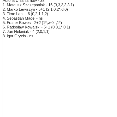
Autona Unia Tarnów - 38
1. Mateusz Szczepaniak - 16 (3,3,3,3,3,1)
2. Marko Lewiszyn - 5+1 (2,1,0,2*,d,0)
3. Timo Lahti - 6 (0,2,1,1,2)
4. Sebastian Madej - ns
5. Fraser Bowes - 2+2 (1*,w,0,-,1*)
6. Radosław Kowalski - 5+1 (0,3,1*,0,1)
7. Jan Heleniak - 4 (2,0,1,1)
8. Igor Gryzło - ns