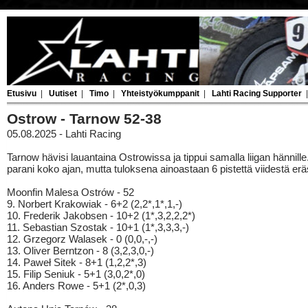
Etusivu
|
Uutiset
|
Timo
|
Yhteistyökumppanit
|
Lahti Racing Supporter
Ostrow - Tarnow 52-38
05.08.2025 - Lahti Racing
Tarnow hävisi lauantaina Ostrowissa ja tippui samalla liigan hännille.
parani koko ajan, mutta tuloksena ainoastaan 6 pistettä viidestä erä
Moonfin Malesa Ostrów - 52
9. Norbert Krakowiak - 6+2 (2,2*,1*,1,-)
10. Frederik Jakobsen - 10+2 (1*,3,2,2,2*)
11. Sebastian Szostak - 10+1 (1*,3,3,3,-)
12. Grzegorz Walasek - 0 (0,0,-,-)
13. Oliver Berntzon - 8 (3,2,3,0,-)
14. Paweł Sitek - 8+1 (1,2,2*,3)
15. Filip Seniuk - 5+1 (3,0,2*,0)
16. Anders Rowe - 5+1 (2*,0,3)