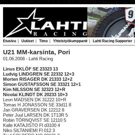
Etusivu
|
Uutiset
|
Timo
|
Yhteistyökumppanit
|
Lahti Racing Supporter
U21 MM-karsinta, Pori
01.06.2008 - Lahti Racing
Linus EKLÖF SE 23323 13
Ludvig LINDGREN SE 22332 12+3
Morten RISAGER DK 21333 12+2
Simon GUSTAFSSON SE 33321 12+1
Kim NILSSON SE 32323 12+R
Nicolai KLINDT DK 20233 10+3
Leon MADSEN DK 31222 10+R
Tomas H JONASSON SE 33d11 8
Jan GRAVERSEN DK 12212 8
Peter Juul LARSEN DK 1T13R 5
Robin TÖRNQVIST SE 12110 5
Kalle KATAJISTO FI d3100 4
Niko SILTANIEMI FI 012 3