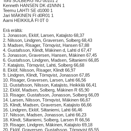
Tord SOLBERG NO 00101 2
Kenneth HANSEN DK d1NNN 1
Teemu LAHTI SE d1000 1
Jari MÄKINEN FI d0R01 1
Aarni HEIKKILÄ FI 0T 0
Erä erältä:
1. Jonasson, Eklöf, Larsen, Katajisto 68,37
2. Nilsson, Lindgren, Graversen, Solberg 68,43
3. Madsen, Risager, Törnqvist, Hansen 67,88
4. Gustafsson, Klindt, Mäkinen d, Lahti d 67,47
5. Jonasson, Graversen, Hansen, Mäkinen 67,45
6. Gustafsson, Lindgren, Madsen, Siltaniemi 66,85
7. Katajisto, Törnqvist, Lahti, Solberg 66,68
8. Eklöf, Nilsson, Risager, Klindt 66,97
9. Lindgren, Klindt, Törnqvist, Jonasson 67,85
10. Risager, Graversen, Larsen, Lahti 66,56
11. Gustafsson, Nilsson, Katajisto, Heikkilä 66,41
12. Eklöf, Madsen, Solberg, Mäkinen R 65,90
13. Risager, Gustafsson, Jonasson, Solberg 66,09
14. Larsen, Nilsson, Törnqvist, Mäkinen 66,67
15. Klindt, Madsen, Graversen, Katajisto 66,66
16. Lindgren, Eklöf, Siltaniemi, Lahti 66,46
17. Nilsson, Madsen, Jonasson, Lahti 66,23
18. Klindt, Siltaniemi, Solberg, Larsen R 66,56
19. Risager, Lindgren, Mäkinen, Katajisto 69,18
20. Eklöf, Graversen, Gustafsson, Törnqvist 65,55