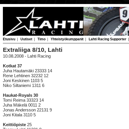
Etusivu
|
Uutiset
|
Timo
|
Yhteistyökumppanit
|
Lahti Racing Supporter
Extraliiga 8/10, Lahti
10.08.2008 - Lahti Racing
Kotkat 37
Juha Hautamäki 23333 14
Rene Lehtinen 32232 12
Joni Keskinen 1103 5
Niko Siltaniemi 1311 6
Haukat-Royals 30
Tomi Reima 33323 14
Juha Mäkelä 0011 2
Jonas Andersson 22131 9
Joni Kitala 3110 5
Keittiöpiste
25