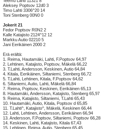
Teemu Lahti 11321 8
Aleksey Poptsov 12d0 3
Timo Lahti 3306^20 14
Toni Stenberg 00N0 0
Jokerit 21
Fedor Poptsov R0N2 2
Kalle Katajisto 2124^12 12
Markku Autio 02210 5
Jani Eerikäinen 2000 2
Erä erältä:
1. Reima, Hautamäki, Lahti, F.Poptsov 64,97
2. Lehtinen, Katajisto, Poptsov, Mäkelä 66,22
3. T.Lahti, Andersson, Keskinen, Autio 64,84
4. Kitala, Eerikäinen, Siltaniemi, Stenberg 66,72
5. T.Lahti, Lehtinen, Kitala, F.Poptsov 64,62
6. Siltaniemi, Autio, Lahti, Mäkelä 66,84
7. Reima, Poptsov, Keskinen, Eerikäinen 65,13
8. Hautamäki, Andersson, Katajisto, Stenberg 65,97
9. Reima, Katajisto, Siltaniemi, T.Lahti 65,43
10. Hautamäki, Autio, Kitala, Poptsov d 65,85
11. T.Lahti^, Katajisto^, Mäkelä, Keskinen 66,44
12. Lahti, Lehtinen, Andersson, Eerikäinen 66,94
13. Andersson, F.Poptsov, Siltaniemi, Poptsov 66,28
14. Keskinen, Lahti, Katajisto, Kitala 67,43
15. Lehtinen, Reima, Autio, Stenberg 65,45