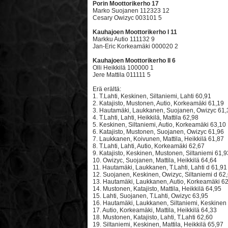
Porin Moottorikerho 17
Marko Suojanen 112323 12
Cesary Owizyc 003101 5
Kauhajoen Moottorikerho I 11
Markku Autio 111132 9
Jan-Eric Korkeamäki 000020 2
Kauhajoen Moottorikerho II 6
Olli Heikkilä 100000 1
Jere Mattila 011111 5
Erä erältä:
1. T.Lahti, Keskinen, Siltaniemi, Lahti 60,91
2. Katajisto, Mustonen, Autio, Korkeamäki 61,19
3. Hautamäki, Laukkanen, Suojanen, Owizyc 61,
4. T.Lahti, Lahti, Heikkilä, Mattila 62,98
5. Keskinen, Siltaniemi, Autio, Korkeamäki 63,10
6. Katajisto, Mustonen, Suojanen, Owizyc 61,96
7. Laukkanen, Koivunen, Mattila, Heikkilä 61,87
8. T.Lahti, Lahti, Autio, Korkeamäki 62,67
9. Katajisto, Keskinen, Mustonen, Siltaniemi 61,9
10. Owizyc, Suojanen, Mattila, Heikkilä 64,64
11. Hautamäki, Laukkanen, T.Lahti, Lahti d 61,91
12. Suojanen, Keskinen, Owizyc, Siltaniemi d 62
13. Hautamäki, Laukkanen, Autio, Korkeamäki 6
14. Mustonen, Katajisto, Mattila, Heikkilä 64,95
15. Lahti, Suojanen, T.Lahti, Owizyc 63,95
16. Hautamäki, Laukkanen, Siltaniemi, Keskinen
17. Autio, Korkeamäki, Mattila, Heikkilä 64,33
18. Mustonen, Katajisto, Lahti, T.Lahti 62,60
19. Siltaniemi, Keskinen, Mattila, Heikkilä 65,97