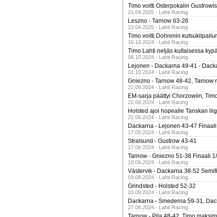
Timo voitti Osterpokalin Gustrowi
21.04.2025 - Lahti Racing
Leszno - Tarnow 63-26
13.04.2025 - Lahti Racing
Timo voitti Dohrenin kutsukilpailu
16.10.2024 - Lahti Racing
Timo Lahti neljäs kultaisessa kyp
08.10.2024 - Lahti Racing
Lejonen - Dackarna 49-41 - Dack
01.10.2024 - Lahti Racing
Gniezno - Tarnow 48-42, Tarnow 
22.09.2024 - Lahti Racing
EM-sarja päättyi Chorzowiin, Tim
22.09.2024 - Lahti Racing
Holsted ajoi hopealle Tanskan lii
22.09.2024 - Lahti Racing
Dackarna - Lejonen 43-47 Finaali
17.09.2024 - Lahti Racing
Stralsund - Gustrow 43-41
17.09.2024 - Lahti Racing
Tarnow - Gniezno 51-38 Finaali 1
10.09.2024 - Lahti Racing
Västervik - Dackarna 38-52 Semifi
03.09.2024 - Lahti Racing
Grindsted - Holsted 52-32
03.09.2024 - Lahti Racing
Dackarna - Smederna 59-31, Dack
27.08.2024 - Lahti Racing
Tarnow - Pila 48-42, Timo maksimit