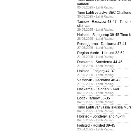
sarjaan
05.06.2025 - Lahti Racing
Timo Lahti vetäytyy SEC Challen
30.05.2025 - Lahti Racing
Tarnow - Rzeszow 43-47 - Timon 
sijoiltaan
29.05.2025 - Lahti Racing
Holsted - Slangerup 39-45 Timo l
28.05.2025 - Lahti Racing
Rospiggarna - Dackarna 47-41
27.05.2025 - Lahti Racing
Region Varde - Holsted 32-52
21.05.2025 - Lahti Racing
Dackarna - Smederna 44-46
21.05.2025 - Lahti Racing
Holsted - Esbjerg 47-37
21.05.2025 - Lahti Racing
Västervik - Dackarna 48-42
21.05.2025 - Lahti Racing
Dackarna - Lejonen 50-40
06.05.2025 - Lahti Racing
Lodz - Tarnow 55-35
04.05.2025 - Lahti Racing
Timo Lahti vahvassa iskussa Mur
04.05.2025 - Lahti Racing
Holsted - Sonderjylland 40-44
04.05.2025 - Lahti Racing
Fjelsted - Holsted 39-45
23.04.2025 - Lahti Racing