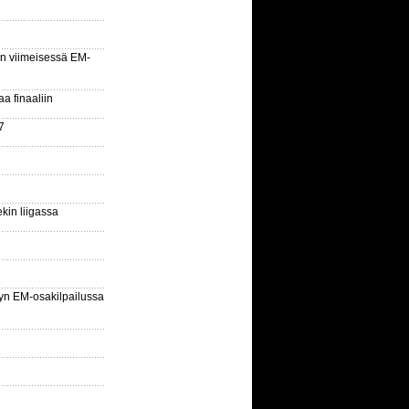
n viimeisessä EM-
aa finaaliin
7
kin liigassa
yn EM-osakilpailussa