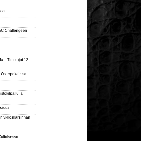
ssa
SEC Challengeen
la – Timo ajoi 12
 Osterpokalissa
stokilpailulla
sissa
sin ykköskarsinnan
Kultaisessa