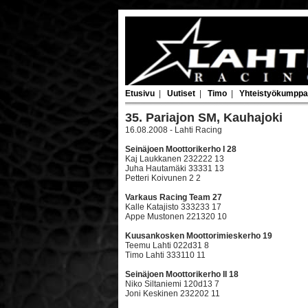
Etusivu
|
Uutiset
|
Timo
|
Yhteistyökumppa
35. Pariajon SM, Kauhajoki
16.08.2008 - Lahti Racing
Seinäjoen Moottorikerho I 28
Kaj Laukkanen 232222 13
Juha Hautamäki 33331 13
Petteri Koivunen 2 2
Varkaus Racing Team 27
Kalle Katajisto 333233 17
Appe Mustonen 221320 10
Kuusankosken Moottorimieskerho 19
Teemu Lahti 022d31 8
Timo Lahti 333110 11
Seinäjoen Moottorikerho II 18
Niko Siltaniemi 120d13 7
Joni Keskinen 232202 11