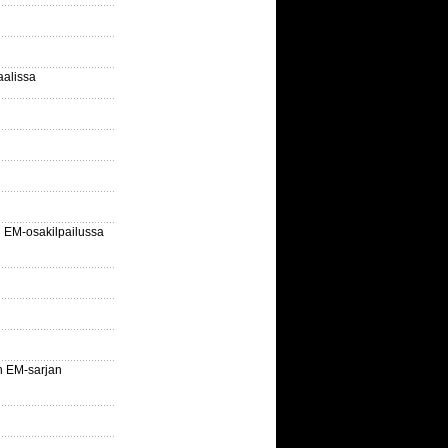
aalissa
EM-osakilpailussa
n EM-sarjan