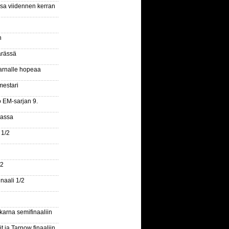
ssa viidennen kerran
n
ärässä
arnalle hopeaa
mestari
o EM-sarjan 9.
gassa
 1/2
/2
naali 1/2
arna semifinaaliin
 ja Tarnow finaaliin