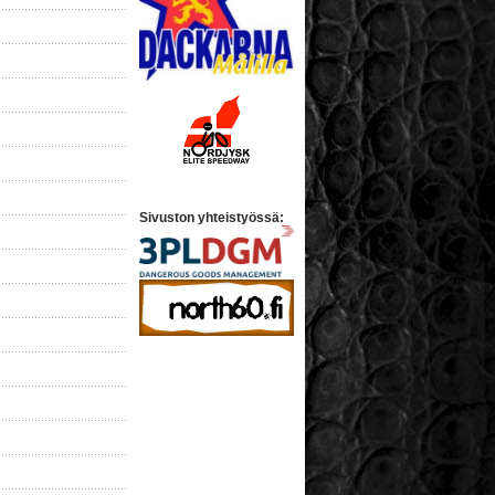
Sivuston yhteistyössä: