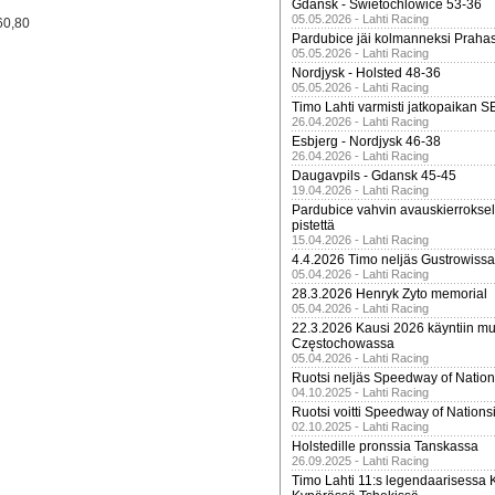
Gdansk - Swietochlowice 53-36
05.05.2026 - Lahti Racing
60,80
Pardubice jäi kolmanneksi Praha
05.05.2026 - Lahti Racing
Nordjysk - Holsted 48-36
05.05.2026 - Lahti Racing
Timo Lahti varmisti jatkopaikan 
26.04.2026 - Lahti Racing
Esbjerg - Nordjysk 46-38
26.04.2026 - Lahti Racing
Daugavpils - Gdansk 45-45
19.04.2026 - Lahti Racing
Pardubice vahvin avauskierroksel
pistettä
15.04.2026 - Lahti Racing
4.4.2026 Timo neljäs Gustrowissa
05.04.2026 - Lahti Racing
28.3.2026 Henryk Zyto memorial
05.04.2026 - Lahti Racing
22.3.2026 Kausi 2026 käyntiin mui
Częstochowassa
05.04.2026 - Lahti Racing
Ruotsi neljäs Speedway of Nation
04.10.2025 - Lahti Racing
Ruotsi voitti Speedway of Nation
02.10.2025 - Lahti Racing
Holstedille pronssia Tanskassa
26.09.2025 - Lahti Racing
Timo Lahti 11:s legendaarisessa 