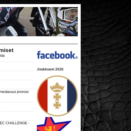
miset
ista
Joukkueet 2026
nmestaruus pronssi
 SEC CHALLENGE -