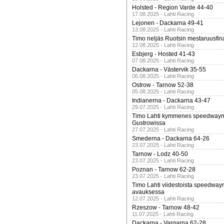
Holsted - Region Varde 44-40
17.08.2025 - Lahti Racing
Lejonen - Dackarna 49-41
13.08.2025 - Lahti Racing
Timo neljäs Ruotsin mestaruusfin
12.08.2025 - Lahti Racing
Esbjerg - Hosted 41-43
07.08.2025 - Lahti Racing
Dackarna - Västervik 35-55
06.08.2025 - Lahti Racing
Ostrow - Tarnow 52-38
05.08.2025 - Lahti Racing
Indianerna - Dackarna 43-47
29.07.2025 - Lahti Racing
Timo Lahti kymmenes speedwayn 
Gustrowissa
27.07.2025 - Lahti Racing
Smederna - Dackarna 64-26
23.07.2025 - Lahti Racing
Tarnow - Lodz 40-50
23.07.2025 - Lahti Racing
Poznan - Tarnow 62-28
23.07.2025 - Lahti Racing
Timo Lahti viidestoista speedway
avauksessa
12.07.2025 - Lahti Racing
Rzeszow - Tarnow 48-42
11.07.2025 - Lahti Racing
Dackarna - Vargarna 62-28