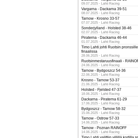
09.07.2025 - Lahti Racing
Vargarna - Dackarna 39-51
08.07.2025 - Lahti Racing
Tarnow - Krosno 33-57
07.07.2025 - Lahti Racing
Sonderjylland - Holsted 38-46
02.07.2025 - Lahti Racing
Piraterna - Dackarna 46-44
01.07.2025 - Lahti Racing
Timo Lahti johti Ruotsin pronssi
finaalissa
28.06.2025 - Lahti Racing
Ruotsinmestaruusfinaali - RAINO
24.06.2025 - Lahti Racing
Tarnow - Bydgoszcz 54-36
22.06.2025 - Lahti Racing
Krosno - Tarnow 53-37
21.06.2025 - Lahti Racing
Holsted - Fjelsted 47-37
18.06.2025 - Lahti Racing
Dackarna - Piraterna 61-29
17.06.2025 - Lahti Racing
Bydgoszcz - Tarnow 58-32
15.06.2025 - Lahti Racing
Tarnow - Ostrow 57-33
14.06.2025 - Lahti Racing
Tarnow - Poznan RAINOFF
14.06.2025 - Lahti Racing
Timo Lahti valittiin villillä kortil