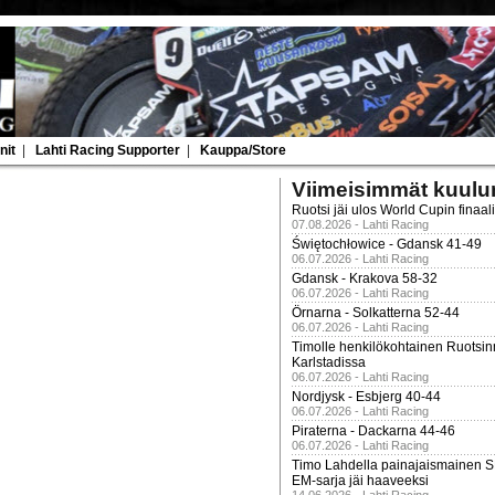
nit
|
Lahti Racing Supporter
|
Kauppa/Store
Viimeisimmät kuulu
Ruotsi jäi ulos World Cupin finaal
07.08.2026 - Lahti Racing
Świętochłowice - Gdansk 41-49
06.07.2026 - Lahti Racing
Gdansk - Krakova 58-32
06.07.2026 - Lahti Racing
Örnarna - Solkatterna 52-44
06.07.2026 - Lahti Racing
Timolle henkilökohtainen Ruotsi
Karlstadissa
06.07.2026 - Lahti Racing
Nordjysk - Esbjerg 40-44
06.07.2026 - Lahti Racing
Piraterna - Dackarna 44-46
06.07.2026 - Lahti Racing
Timo Lahdella painajaismainen
EM-sarja jäi haaveeksi