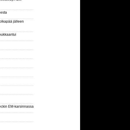
gesta
olkapää jälleen
oukkaantui
eckin EM-karsinnassa