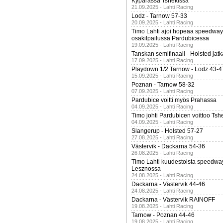
Kypärässä Tshekissä
21.09.2025 - Lahti Racing
Lodz - Tarnow 57-33
20.09.2025 - Lahti Racing
Timo Lahti ajoi hopeaa speedway
osakilpailussa Pardubicessa
19.09.2025 - Lahti Racing
Tanskan semifinaali - Holsted jatk
17.09.2025 - Lahti Racing
Playdown 1/2 Tarnow - Lodz 43-4
15.09.2025 - Lahti Racing
Poznan - Tarnow 58-32
07.09.2025 - Lahti Racing
Pardubice voitti myös Prahassa
04.09.2025 - Lahti Racing
Timo johti Pardubicen voittoo Tshe
04.09.2025 - Lahti Racing
Slangerup - Holsted 57-27
27.08.2025 - Lahti Racing
Västervik - Dackarna 54-36
26.08.2025 - Lahti Racing
Timo Lahti kuudestoista speedwa
Lesznossa
24.08.2025 - Lahti Racing
Dackarna - Västervik 44-46
24.08.2025 - Lahti Racing
Dackarna - Västervik RAINOFF
19.08.2025 - Lahti Racing
Tarnow - Poznan 44-46
19.08.2025 - Lahti Racing