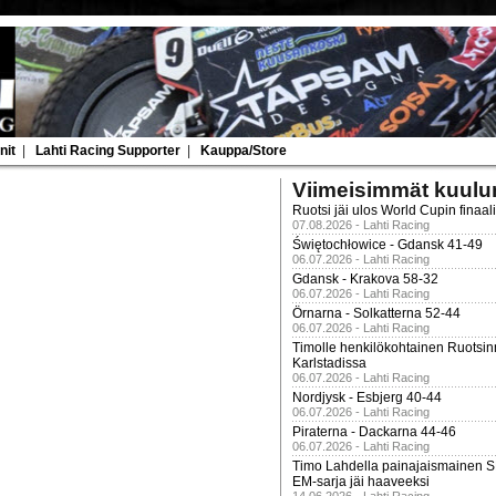
nit
|
Lahti Racing Supporter
|
Kauppa/Store
Viimeisimmät kuulu
Ruotsi jäi ulos World Cupin finaal
07.08.2026 - Lahti Racing
Świętochłowice - Gdansk 41-49
06.07.2026 - Lahti Racing
Gdansk - Krakova 58-32
06.07.2026 - Lahti Racing
Örnarna - Solkatterna 52-44
06.07.2026 - Lahti Racing
Timolle henkilökohtainen Ruotsi
Karlstadissa
06.07.2026 - Lahti Racing
Nordjysk - Esbjerg 40-44
06.07.2026 - Lahti Racing
Piraterna - Dackarna 44-46
06.07.2026 - Lahti Racing
Timo Lahdella painajaismainen
EM-sarja jäi haaveeksi