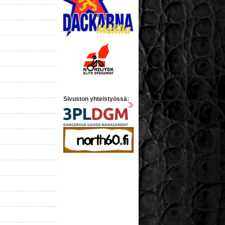
Sivuston yhteistyössä: