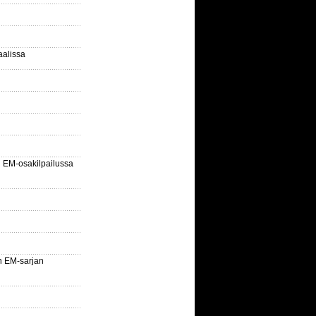
aalissa
EM-osakilpailussa
n EM-sarjan