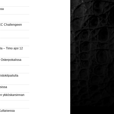
ssa
SEC Challengeen
la – Timo ajoi 12
 Osterpokalissa
stokilpailulla
sissa
sin ykköskarsinnan
Kultaisessa