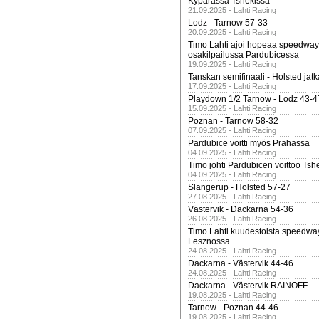
Kypärässä Tshekissä
21.09.2025 - Lahti Racing
Lodz - Tarnow 57-33
20.09.2025 - Lahti Racing
Timo Lahti ajoi hopeaa speedway
osakilpailussa Pardubicessa
19.09.2025 - Lahti Racing
Tanskan semifinaali - Holsted jatk
17.09.2025 - Lahti Racing
Playdown 1/2 Tarnow - Lodz 43-4
15.09.2025 - Lahti Racing
Poznan - Tarnow 58-32
07.09.2025 - Lahti Racing
Pardubice voitti myös Prahassa
04.09.2025 - Lahti Racing
Timo johti Pardubicen voittoo Tshe
04.09.2025 - Lahti Racing
Slangerup - Holsted 57-27
27.08.2025 - Lahti Racing
Västervik - Dackarna 54-36
26.08.2025 - Lahti Racing
Timo Lahti kuudestoista speedwa
Lesznossa
24.08.2025 - Lahti Racing
Dackarna - Västervik 44-46
24.08.2025 - Lahti Racing
Dackarna - Västervik RAINOFF
19.08.2025 - Lahti Racing
Tarnow - Poznan 44-46
19.08.2025 - Lahti Racing