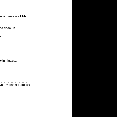
n viimeisessä EM-
aa finaaliin
7
kin liigassa
yn EM-osakilpailussa