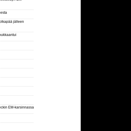
gesta
olkapää jälleen
oukkaantui
eckin EM-karsinnassa