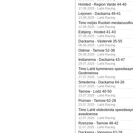
Holsted - Region Varde 44-40
17.08.2025 - Lahti Racing
Lejonen - Dackarna 49-41
13.08.2025 - Lahti Racing
Timo neljäs Ruotsin mestaruusfin
12.08.2025 - Lahti Racing
Esbjerg - Hosted 41-43
07.08.2025 - Lahti Racing
Dackarna - Västervik 35-55
06.08.2025 - Lahti Racing
Ostrow - Tarnow 52-38
05.08.2025 - Lahti Racing
Indianerna - Dackarna 43-47
29.07.2025 - Lahti Racing
Timo Lahti kymmenes speedwayn 
Gustrowissa
27.07.2025 - Lahti Racing
Smederna - Dackarna 64-26
23.07.2025 - Lahti Racing
Tarnow - Lodz 40-50
23.07.2025 - Lahti Racing
Poznan - Tarnow 62-28
23.07.2025 - Lahti Racing
Timo Lahti viidestoista speedway
avauksessa
12.07.2025 - Lahti Racing
Rzeszow - Tarnow 48-42
11.07.2025 - Lahti Racing
Dackarna - Vargarna 62-28