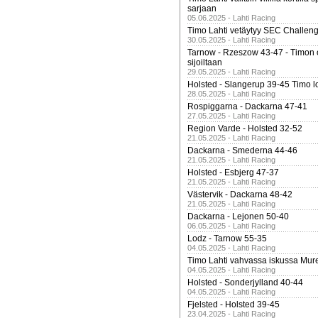
sarjaan
05.06.2025 - Lahti Racing
Timo Lahti vetäytyy SEC Challen
30.05.2025 - Lahti Racing
Tarnow - Rzeszow 43-47 - Timon 
sijoiltaan
29.05.2025 - Lahti Racing
Holsted - Slangerup 39-45 Timo l
28.05.2025 - Lahti Racing
Rospiggarna - Dackarna 47-41
27.05.2025 - Lahti Racing
Region Varde - Holsted 32-52
21.05.2025 - Lahti Racing
Dackarna - Smederna 44-46
21.05.2025 - Lahti Racing
Holsted - Esbjerg 47-37
21.05.2025 - Lahti Racing
Västervik - Dackarna 48-42
21.05.2025 - Lahti Racing
Dackarna - Lejonen 50-40
06.05.2025 - Lahti Racing
Lodz - Tarnow 55-35
04.05.2025 - Lahti Racing
Timo Lahti vahvassa iskussa Mur
04.05.2025 - Lahti Racing
Holsted - Sonderjylland 40-44
04.05.2025 - Lahti Racing
Fjelsted - Holsted 39-45
23.04.2025 - Lahti Racing