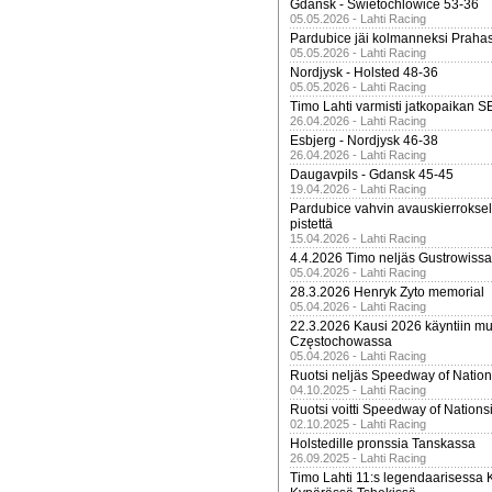
Gdansk - Swietochlowice 53-36
05.05.2026 - Lahti Racing
Pardubice jäi kolmanneksi Praha
05.05.2026 - Lahti Racing
Nordjysk - Holsted 48-36
05.05.2026 - Lahti Racing
Timo Lahti varmisti jatkopaikan 
26.04.2026 - Lahti Racing
Esbjerg - Nordjysk 46-38
26.04.2026 - Lahti Racing
Daugavpils - Gdansk 45-45
19.04.2026 - Lahti Racing
Pardubice vahvin avauskierroksel
pistettä
15.04.2026 - Lahti Racing
4.4.2026 Timo neljäs Gustrowissa
05.04.2026 - Lahti Racing
28.3.2026 Henryk Zyto memorial
05.04.2026 - Lahti Racing
22.3.2026 Kausi 2026 käyntiin mui
Częstochowassa
05.04.2026 - Lahti Racing
Ruotsi neljäs Speedway of Nation
04.10.2025 - Lahti Racing
Ruotsi voitti Speedway of Nation
02.10.2025 - Lahti Racing
Holstedille pronssia Tanskassa
26.09.2025 - Lahti Racing
Timo Lahti 11:s legendaarisessa 