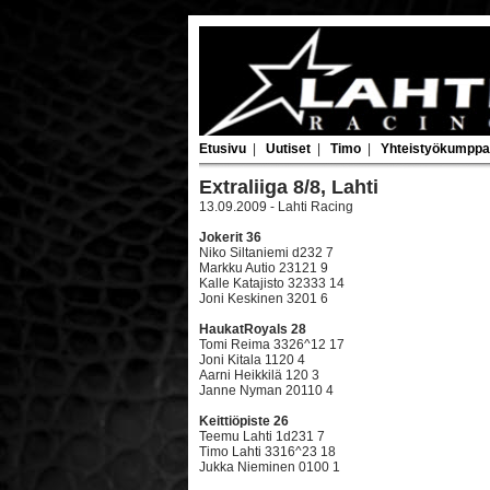
Etusivu
|
Uutiset
|
Timo
|
Yhteistyökumppa
Extraliiga 8/8, Lahti
13.09.2009 - Lahti Racing
Jokerit 36
Niko Siltaniemi d232 7
Markku Autio 23121 9
Kalle Katajisto 32333 14
Joni Keskinen 3201 6
HaukatRoyals 28
Tomi Reima 3326^12 17
Joni Kitala 1120 4
Aarni Heikkilä 120 3
Janne Nyman 20110 4
Keittiöpiste 26
Teemu Lahti 1d231 7
Timo Lahti 3316^23 18
Jukka Nieminen 0100 1