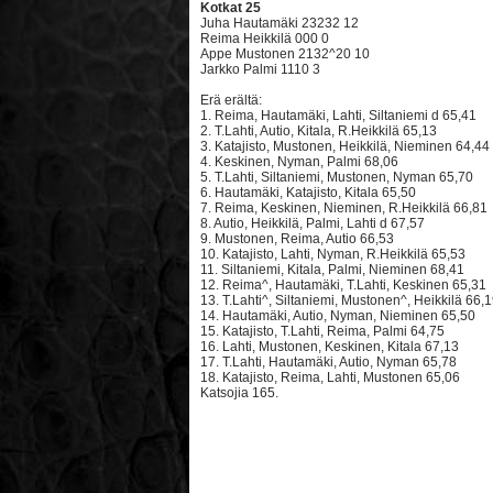
Kotkat 25
Juha Hautamäki 23232 12
Reima Heikkilä 000 0
Appe Mustonen 2132^20 10
Jarkko Palmi 1110 3
Erä erältä:
1. Reima, Hautamäki, Lahti, Siltaniemi d 65,41
2. T.Lahti, Autio, Kitala, R.Heikkilä 65,13
3. Katajisto, Mustonen, Heikkilä, Nieminen 64,44
4. Keskinen, Nyman, Palmi 68,06
5. T.Lahti, Siltaniemi, Mustonen, Nyman 65,70
6. Hautamäki, Katajisto, Kitala 65,50
7. Reima, Keskinen, Nieminen, R.Heikkilä 66,81
8. Autio, Heikkilä, Palmi, Lahti d 67,57
9. Mustonen, Reima, Autio 66,53
10. Katajisto, Lahti, Nyman, R.Heikkilä 65,53
11. Siltaniemi, Kitala, Palmi, Nieminen 68,41
12. Reima^, Hautamäki, T.Lahti, Keskinen 65,31
13. T.Lahti^, Siltaniemi, Mustonen^, Heikkilä 66,
14. Hautamäki, Autio, Nyman, Nieminen 65,50
15. Katajisto, T.Lahti, Reima, Palmi 64,75
16. Lahti, Mustonen, Keskinen, Kitala 67,13
17. T.Lahti, Hautamäki, Autio, Nyman 65,78
18. Katajisto, Reima, Lahti, Mustonen 65,06
Katsojia 165.