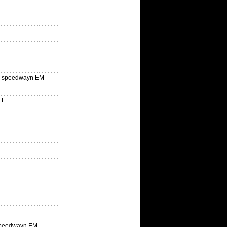
lle speedwayn EM-
FF
la speedwayn EM-