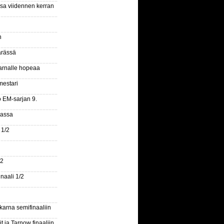
ssa viidennen kerran
n
ärässä
arnalle hopeaa
mestari
o EM-sarjan 9.
gassa
 1/2
/2
naali 1/2
arna semifinaaliin
 ja Tarnow finaaliin