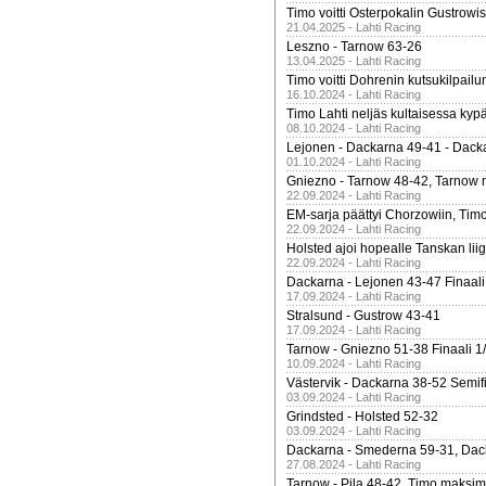
Timo voitti Osterpokalin Gustrowi
21.04.2025 - Lahti Racing
Leszno - Tarnow 63-26
13.04.2025 - Lahti Racing
Timo voitti Dohrenin kutsukilpailu
16.10.2024 - Lahti Racing
Timo Lahti neljäs kultaisessa kyp
08.10.2024 - Lahti Racing
Lejonen - Dackarna 49-41 - Dack
01.10.2024 - Lahti Racing
Gniezno - Tarnow 48-42, Tarnow 
22.09.2024 - Lahti Racing
EM-sarja päättyi Chorzowiin, Tim
22.09.2024 - Lahti Racing
Holsted ajoi hopealle Tanskan lii
22.09.2024 - Lahti Racing
Dackarna - Lejonen 43-47 Finaali
17.09.2024 - Lahti Racing
Stralsund - Gustrow 43-41
17.09.2024 - Lahti Racing
Tarnow - Gniezno 51-38 Finaali 1
10.09.2024 - Lahti Racing
Västervik - Dackarna 38-52 Semifi
03.09.2024 - Lahti Racing
Grindsted - Holsted 52-32
03.09.2024 - Lahti Racing
Dackarna - Smederna 59-31, Dack
27.08.2024 - Lahti Racing
Tarnow - Pila 48-42, Timo maksimit