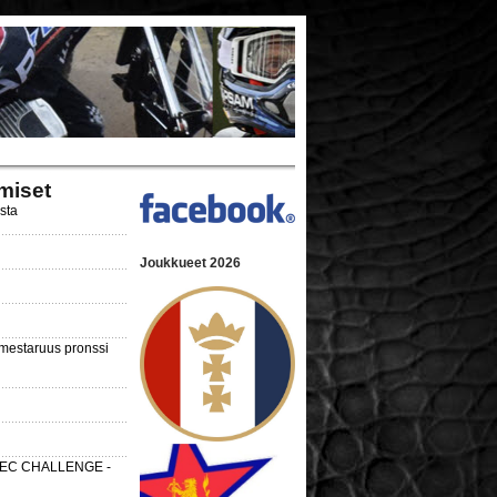
miset
ista
Joukkueet 2026
nmestaruus pronssi
 SEC CHALLENGE -