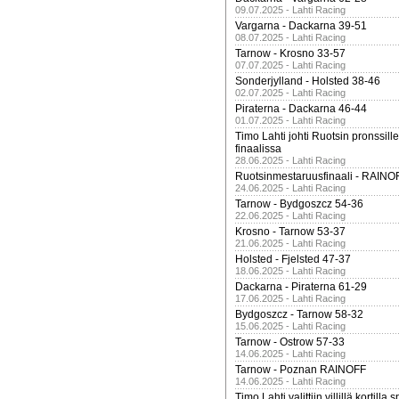
09.07.2025 - Lahti Racing
Vargarna - Dackarna 39-51
08.07.2025 - Lahti Racing
Tarnow - Krosno 33-57
07.07.2025 - Lahti Racing
Sonderjylland - Holsted 38-46
02.07.2025 - Lahti Racing
Piraterna - Dackarna 46-44
01.07.2025 - Lahti Racing
Timo Lahti johti Ruotsin pronssi
finaalissa
28.06.2025 - Lahti Racing
Ruotsinmestaruusfinaali - RAINO
24.06.2025 - Lahti Racing
Tarnow - Bydgoszcz 54-36
22.06.2025 - Lahti Racing
Krosno - Tarnow 53-37
21.06.2025 - Lahti Racing
Holsted - Fjelsted 47-37
18.06.2025 - Lahti Racing
Dackarna - Piraterna 61-29
17.06.2025 - Lahti Racing
Bydgoszcz - Tarnow 58-32
15.06.2025 - Lahti Racing
Tarnow - Ostrow 57-33
14.06.2025 - Lahti Racing
Tarnow - Poznan RAINOFF
14.06.2025 - Lahti Racing
Timo Lahti valittiin villillä kortil