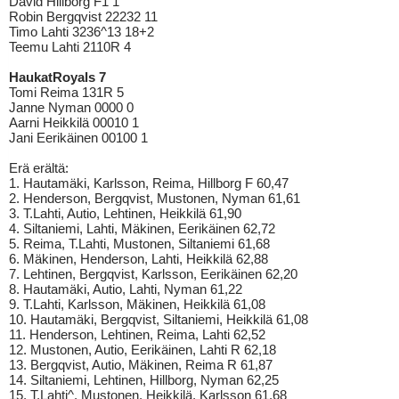
David Hillborg F1 1
Robin Bergqvist 22232 11
Timo Lahti 3236^13 18+2
Teemu Lahti 2110R 4
HaukatRoyals 7
Tomi Reima 131R 5
Janne Nyman 0000 0
Aarni Heikkilä 00010 1
Jani Eerikäinen 00100 1
Erä erältä:
1. Hautamäki, Karlsson, Reima, Hillborg F 60,47
2. Henderson, Bergqvist, Mustonen, Nyman 61,61
3. T.Lahti, Autio, Lehtinen, Heikkilä 61,90
4. Siltaniemi, Lahti, Mäkinen, Eerikäinen 62,72
5. Reima, T.Lahti, Mustonen, Siltaniemi 61,68
6. Mäkinen, Henderson, Lahti, Heikkilä 62,88
7. Lehtinen, Bergqvist, Karlsson, Eerikäinen 62,20
8. Hautamäki, Autio, Lahti, Nyman 61,22
9. T.Lahti, Karlsson, Mäkinen, Heikkilä 61,08
10. Hautamäki, Bergqvist, Siltaniemi, Heikkilä 61,08
11. Henderson, Lehtinen, Reima, Lahti 62,52
12. Mustonen, Autio, Eerikäinen, Lahti R 62,18
13. Bergqvist, Autio, Mäkinen, Reima R 61,87
14. Siltaniemi, Lehtinen, Hillborg, Nyman 62,25
15. T.Lahti^, Mustonen, Heikkilä, Karlsson 61,68