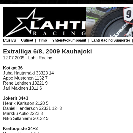
Etusivu
|
Uutiset
|
Timo
|
Yhteistyökumppanit
|
Lahti Racing Supporter
Extraliiga 6/8, 2009 Kauhajoki
12.07.2009 - Lahti Racing
Kotkat 36
Juha Hautamäki 33323 14
Appe Mustonen 1132 7
Rene Lehtinen 13221 9
Jari Mäkinen 1311 6
Jokerit 34+3
Henrik Karlsson 2120 5
Daniel Henderson 32331 12+3
Markku Autio 2222 8
Niko Siltaniemi 30132 9
Keittiöpiste 34+2