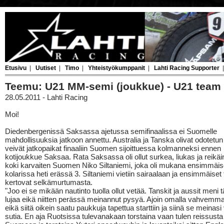
Etusivu
|
Uutiset
|
Timo
|
Yhteistyökumppanit
|
Lahti Racing Supporter
Teemu: U21 MM-semi (joukkue) - U21 team
28.05.2011 - Lahti Racing
Moi!
Diedenbergenissä Saksassa ajetussa semifinaalissa ei Suomelle
mahdollisuuksia jatkoon annettu. Australia ja Tanska olivat odotetun
veivät jatkopaikat finaaliin Suomen sijoittuessa kolmanneksi ennen
kotijoukkue Saksaa. Rata Saksassa oli ollut surkea, liukas ja reikä
koki karvaiten Suomen Niko Siltaniemi, joka oli mukana ensimmäis
kolarissa heti erässä 3. Siltaniemi vietiin sairaalaan ja ensimmäiset 
kertovat selkämurtumasta.
"Joo ei se mikään nautinto tuolla ollut vetää. Tanskit ja aussit meni 
lujaa eikä niitten perässä meinannut pysyä. Ajoin omalla vahvemmal
eikä siitä oikein saatu paukkuja tapettua starttiin ja siinä se meinas
sutia. En aja Ruotsissa tulevanakaan torstaina vaan tulen reissust