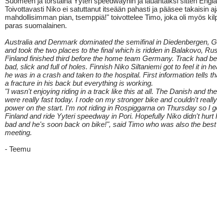
Suomeen ja torstaina Yyteri speedwayhin ja lauantaiksi sitten Englan
Toivottavasti Niko ei satuttanut itseään pahasti ja pääsee takaisin 
mahdollisimman pian, tsemppiä!" toivottelee Timo, joka oli myös kil
paras suomalainen.
Australia and Denmark dominated the semifinal in Diedenbergen,
and took the two places to the final which is ridden in Balakovo, Rus
Finland finished third before the home team Germany. Track had be
bad, slick and full of holes. Finnish Niko Siltaniemi got to feel it in 
he was in a crash and taken to the hospital. First information tells th
a fracture in his back but everything is working.
"I wasn't enjoying riding in a track like this at all. The Danish and t
were really fast today. I rode on my stronger bike and couldn't really 
power on the start. I'm not riding in Rospiggarna on Thursday so I g
Finland and ride Yyteri speedway in Pori. Hopefully Niko didn't hurt 
bad and he's soon back on bike!", said Timo who was also the best 
meeting.
- Teemu