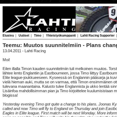
Etusivu
|
Uutiset
|
Timo
|
Yhteistyökumppanit
|
Lahti Racing Supporter
Teemu: Muutos suunnitelmiin - Plans cha
13.04.2011 - Lahti Racing
Moi!
Eilen illalla Timon kauden suunnitelmiin tuli melkoinen muutos. Tor
lähtee lento Englantiin ja Eastbourneen, jossa Timo liittyy Eastbour
Elite league-joukkueeseen. Kyseessä on Englannin pääsarja ja kuvi
vielä hieman auki, mutta se on varmaa, että Timon ensimmäinen ot
tulevana maanantaina. Kalusto tulee Englannista ja ukko lentää sin
Lisäinfoa mahdollisimman pian ja Timo kirjoittelee kuulumisistaan 
blogissa!
Yesterday evening Timo got quite a change to his plans. Joonas K
called and now Timo will fly to England on Thursday and join Eastb
Eagles in Elite league. First match will be next Monday. More infor