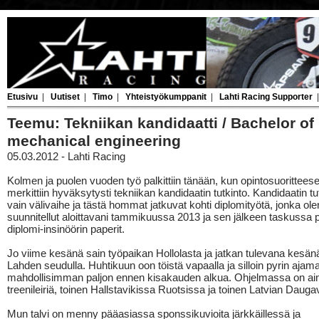
Etusivu
|
Uutiset
|
Timo
|
Yhteistyökumppanit
|
Lahti Racing Supporter
Teemu: Tekniikan kandidaatti / Bachelor of
mechanical engineering
05.03.2012 - Lahti Racing
Kolmen ja puolen vuoden työ palkittiin tänään, kun opintosuorittees
merkittiin hyväksytysti tekniikan kandidaatin tutkinto. Kandidaatin tu
vain välivaihe ja tästä hommat jatkuvat kohti diplomityötä, jonka ole
suunnitellut aloittavani tammikuussa 2013 ja sen jälkeen taskussa pit
diplomi-insinöörin paperit.
Jo viime kesänä sain työpaikan Hollolasta ja jatkan tulevana kesänä
Lahden seudulla. Huhtikuun oon töistä vapaalla ja silloin pyrin ajam
mahdollisimman paljon ennen kisakauden alkua. Ohjelmassa on ain
treenileiriä, toinen Hallstavikissa Ruotsissa ja toinen Latvian Dauga
Mun talvi on menny pääasiassa sponssikuvioita järkkäillessä ja