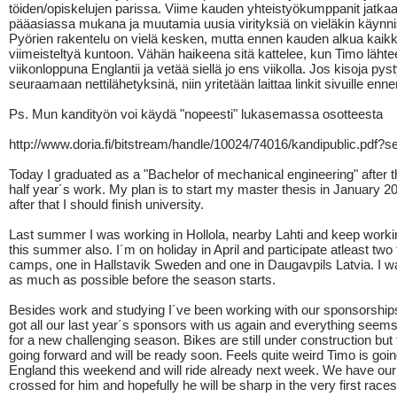
töiden/opiskelujen parissa. Viime kauden yhteistyökumppanit jatka
pääasiassa mukana ja muutamia uusia virityksiä on vieläkin käynn
Pyörien rakentelu on vielä kesken, mutta ennen kauden alkua kaik
viimeisteltyä kuntoon. Vähän haikeena sitä kattelee, kun Timo lähte
viikonloppuna Englantii ja vetää siellä jo ens viikolla. Jos kisoja pys
seuraamaan nettilähetyksinä, niin yritetään laittaa linkit sivuille enne
Ps. Mun kandityön voi käydä "nopeesti" lukasemassa osotteesta
http://www.doria.fi/bitstream/handle/10024/74016/kandipublic.pdf?
Today I graduated as a "Bachelor of mechanical engineering" after 
half year´s work. My plan is to start my master thesis in January 2
after that I should finish university.
Last summer I was working in Hollola, nearby Lahti and keep worki
this summer also. I´m on holiday in April and participate atleast two 
camps, one in Hallstavik Sweden and one in Daugavpils Latvia. I wa
as much as possible before the season starts.
Besides work and studying I´ve been working with our sponsorshi
got all our last year´s sponsors with us again and everything seem
for a new challenging season. Bikes are still under construction but
going forward and will be ready soon. Feels quite weird Timo is goin
England this weekend and will ride already next week. We have our
crossed for him and hopefully he will be sharp in the very first races