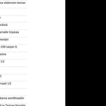
ssa viidennen kerran
n
ärässä
arnalle hopeaa
mestari
o EM-sarjan 9.
gassa
 1/2
/2
naali 1/2
arna semifinaaliin
 ja Tarnow finaaliin