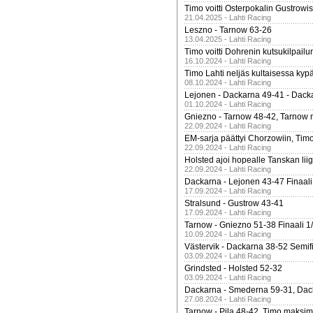
Timo voitti Osterpokalin Gustrowi
21.04.2025 - Lahti Racing
Leszno - Tarnow 63-26
13.04.2025 - Lahti Racing
Timo voitti Dohrenin kutsukilpailu
16.10.2024 - Lahti Racing
Timo Lahti neljäs kultaisessa kyp
08.10.2024 - Lahti Racing
Lejonen - Dackarna 49-41 - Dack
01.10.2024 - Lahti Racing
Gniezno - Tarnow 48-42, Tarnow 
22.09.2024 - Lahti Racing
EM-sarja päättyi Chorzowiin, Tim
22.09.2024 - Lahti Racing
Holsted ajoi hopealle Tanskan lii
22.09.2024 - Lahti Racing
Dackarna - Lejonen 43-47 Finaali
17.09.2024 - Lahti Racing
Stralsund - Gustrow 43-41
17.09.2024 - Lahti Racing
Tarnow - Gniezno 51-38 Finaali 1
10.09.2024 - Lahti Racing
Västervik - Dackarna 38-52 Semifi
03.09.2024 - Lahti Racing
Grindsted - Holsted 52-32
03.09.2024 - Lahti Racing
Dackarna - Smederna 59-31, Dack
27.08.2024 - Lahti Racing
Tarnow - Pila 48-42, Timo maksimit