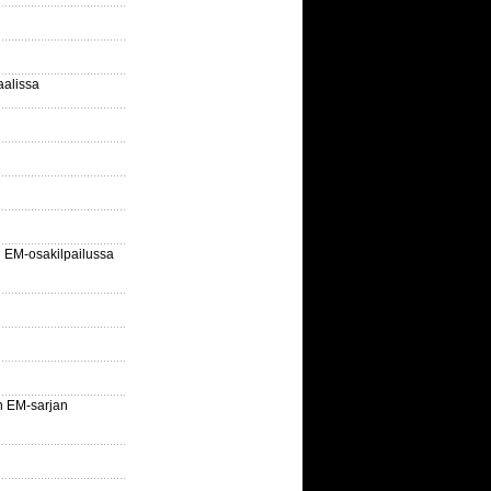
aalissa
EM-osakilpailussa
n EM-sarjan