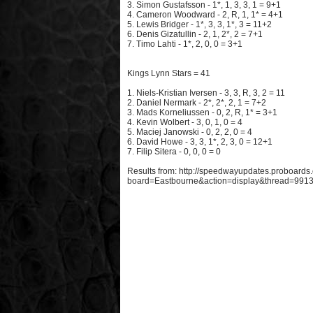
3. Simon Gustafsson - 1*, 1, 3, 3, 1 = 9+1
4. Cameron Woodward - 2, R, 1, 1* = 4+1
5. Lewis Bridger - 1*, 3, 3, 1*, 3 = 11+2
6. Denis Gizatullin - 2, 1, 2*, 2 = 7+1
7. Timo Lahti - 1*, 2, 0, 0 = 3+1
Kings Lynn Stars = 41
1. Niels-Kristian Iversen - 3, 3, R, 3, 2 = 11
2. Daniel Nermark - 2*, 2*, 2, 1 = 7+2
3. Mads Korneliussen - 0, 2, R, 1* = 3+1
4. Kevin Wolbert - 3, 0, 1, 0 = 4
5. Maciej Janowski - 0, 2, 2, 0 = 4
6. David Howe - 3, 3, 1*, 2, 3, 0 = 12+1
7. Filip Sitera - 0, 0, 0 = 0
Results from: http://speedwayupdates.proboards
board=Eastbourne&action=display&thread=991