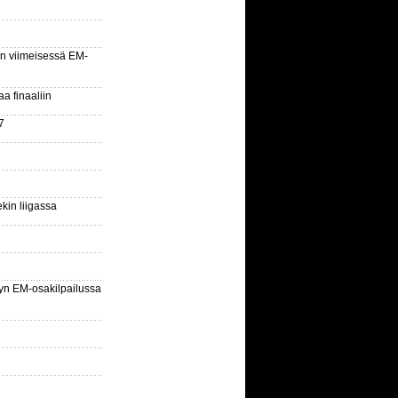
n viimeisessä EM-
aa finaaliin
7
kin liigassa
yn EM-osakilpailussa