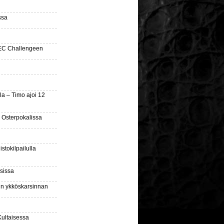
ssa
SEC Challengeen
la – Timo ajoi 12
 Osterpokalissa
stokilpailulla
sissa
sin ykköskarsinnan
Kultaisessa