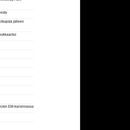
gesta
olkapää jälleen
oukkaantui
eckin EM-karsinnassa