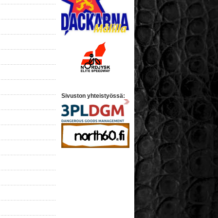
Sivuston yhteistyössä: