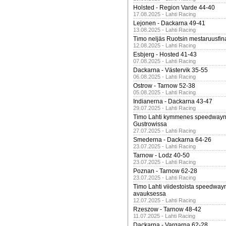
Holsted - Region Varde 44-40
17.08.2025 - Lahti Racing
Lejonen - Dackarna 49-41
13.08.2025 - Lahti Racing
Timo neljäs Ruotsin mestaruusfin
12.08.2025 - Lahti Racing
Esbjerg - Hosted 41-43
07.08.2025 - Lahti Racing
Dackarna - Västervik 35-55
06.08.2025 - Lahti Racing
Ostrow - Tarnow 52-38
05.08.2025 - Lahti Racing
Indianerna - Dackarna 43-47
29.07.2025 - Lahti Racing
Timo Lahti kymmenes speedwayn 
Gustrowissa
27.07.2025 - Lahti Racing
Smederna - Dackarna 64-26
23.07.2025 - Lahti Racing
Tarnow - Lodz 40-50
23.07.2025 - Lahti Racing
Poznan - Tarnow 62-28
23.07.2025 - Lahti Racing
Timo Lahti viidestoista speedway
avauksessa
12.07.2025 - Lahti Racing
Rzeszow - Tarnow 48-42
11.07.2025 - Lahti Racing
Dackarna - Vargarna 62-28