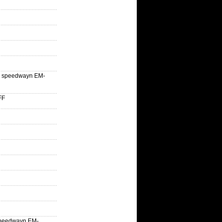
lle speedwayn EM-
FF
la speedwayn EM-