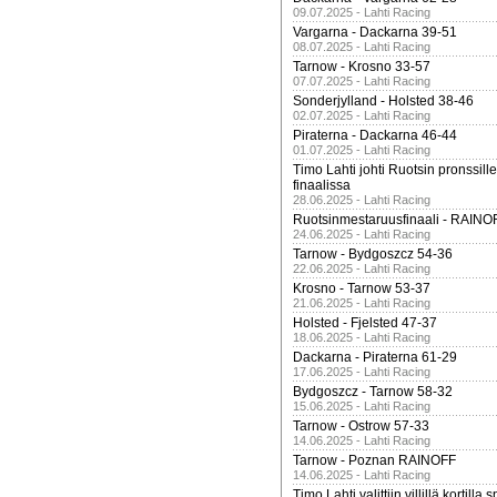
09.07.2025 - Lahti Racing
Vargarna - Dackarna 39-51
08.07.2025 - Lahti Racing
Tarnow - Krosno 33-57
07.07.2025 - Lahti Racing
Sonderjylland - Holsted 38-46
02.07.2025 - Lahti Racing
Piraterna - Dackarna 46-44
01.07.2025 - Lahti Racing
Timo Lahti johti Ruotsin pronssi
finaalissa
28.06.2025 - Lahti Racing
Ruotsinmestaruusfinaali - RAINO
24.06.2025 - Lahti Racing
Tarnow - Bydgoszcz 54-36
22.06.2025 - Lahti Racing
Krosno - Tarnow 53-37
21.06.2025 - Lahti Racing
Holsted - Fjelsted 47-37
18.06.2025 - Lahti Racing
Dackarna - Piraterna 61-29
17.06.2025 - Lahti Racing
Bydgoszcz - Tarnow 58-32
15.06.2025 - Lahti Racing
Tarnow - Ostrow 57-33
14.06.2025 - Lahti Racing
Tarnow - Poznan RAINOFF
14.06.2025 - Lahti Racing
Timo Lahti valittiin villillä kortil