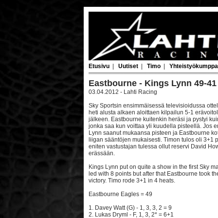
Etusivu
|
Uutiset
|
Timo
|
Yhteistyökumppa
Eastbourne - Kings Lynn 49-41
03.04.2012 - Lahti Racing
Sky Sportsin ensimmäisessä televisioidussa ottel
heti alusta alkaen aloittaen kilpailun 5-1 erävoito
jälkeen. Eastbourne kuitenkin heräsi ja pystyi kui
jonka saa kun voittaa yli kuudella pisteellä. Jos er
Lynn saanut mukaansa pisteen ja Eastbourne kotivo
liigan sääntöjen mukaisesti. Timon tulos oli 3+1 pi
eniten vastustajan tulessa ollut reservi David Ho
erässään.
Kings Lynn put on quite a show in the first Sky m
led with 8 points but after that Eastbourne took 
victory. Timo rode 3+1 in 4 heats.
Eastbourne Eagles = 49
1. Davey Watt (G) - 1, 3, 3, 2 = 9
2. Lukas Dryml - F, 1, 3, 2* = 6+1