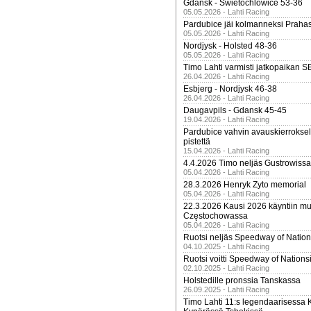
Gdansk - Swietochlowice 53-36
05.05.2026 - Lahti Racing
Pardubice jäi kolmanneksi Praha
05.05.2026 - Lahti Racing
Nordjysk - Holsted 48-36
05.05.2026 - Lahti Racing
Timo Lahti varmisti jatkopaikan 
26.04.2026 - Lahti Racing
Esbjerg - Nordjysk 46-38
26.04.2026 - Lahti Racing
Daugavpils - Gdansk 45-45
19.04.2026 - Lahti Racing
Pardubice vahvin avauskierroksel
pistettä
15.04.2026 - Lahti Racing
4.4.2026 Timo neljäs Gustrowissa
05.04.2026 - Lahti Racing
28.3.2026 Henryk Zyto memorial
05.04.2026 - Lahti Racing
22.3.2026 Kausi 2026 käyntiin mui
Częstochowassa
05.04.2026 - Lahti Racing
Ruotsi neljäs Speedway of Nation
04.10.2025 - Lahti Racing
Ruotsi voitti Speedway of Nation
02.10.2025 - Lahti Racing
Holstedille pronssia Tanskassa
26.09.2025 - Lahti Racing
Timo Lahti 11:s legendaarisessa 