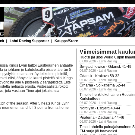
nit
|
Lahti Racing Supporter
|
Kauppa/Store
Viimeisimmät kuulu
Ruotsi jäi ulos World Cupin finaal
07.08.2026 - Lahti Racing
ussa Kings Lynn laittoi Eastbournen ahtaalle
Świętochłowice - Gdansk 41-49
lla ja johtaen jo kahdeksalla pisteellä erän 5
06.07.2026 - Lahti Racing
n pystyikin ottamaan täydet kolme pistettä,
Gdansk - Krakova 58-32
oksi olisi jäänyt alle kuusi pistettä olisi Kings
06.07.2026 - Lahti Racing
itosta alle 6 pisteellä 2 sarjapistettä Elite
Örnarna - Solkatterna 52-44
stettä neljästä erästä. Pistesaalista rokotti
06.07.2026 - Lahti Racing
we, jota vastaan Timo ajoi jokaisessa
Timolle henkilökohtainen Ruotsi
Karlstadissa
06.07.2026 - Lahti Racing
atch of the season. After 5 heats Kings Lynn
the momentum and full 3 points from a home
Nordjysk - Esbjerg 40-44
06.07.2026 - Lahti Racing
Piraterna - Dackarna 44-46
06.07.2026 - Lahti Racing
Timo Lahdella painajaismainen
EM-sarja jäi haaveeksi