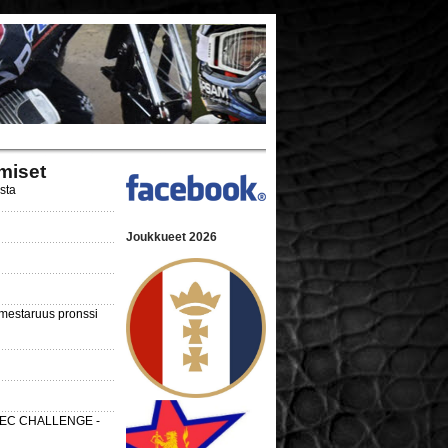
miset
ista
Joukkueet 2026
nmestaruus pronssi
 SEC CHALLENGE -