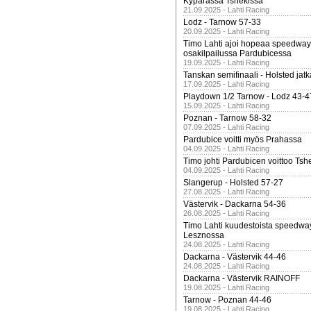
Kypärässä Tshekissä
21.09.2025 - Lahti Racing
Lodz - Tarnow 57-33
20.09.2025 - Lahti Racing
Timo Lahti ajoi hopeaa speedway
osakilpailussa Pardubicessa
19.09.2025 - Lahti Racing
Tanskan semifinaali - Holsted jatk
17.09.2025 - Lahti Racing
Playdown 1/2 Tarnow - Lodz 43-4
15.09.2025 - Lahti Racing
Poznan - Tarnow 58-32
07.09.2025 - Lahti Racing
Pardubice voitti myös Prahassa
04.09.2025 - Lahti Racing
Timo johti Pardubicen voittoo Tshe
04.09.2025 - Lahti Racing
Slangerup - Holsted 57-27
27.08.2025 - Lahti Racing
Västervik - Dackarna 54-36
26.08.2025 - Lahti Racing
Timo Lahti kuudestoista speedwa
Lesznossa
24.08.2025 - Lahti Racing
Dackarna - Västervik 44-46
24.08.2025 - Lahti Racing
Dackarna - Västervik RAINOFF
19.08.2025 - Lahti Racing
Tarnow - Poznan 44-46
19.08.2025 - Lahti Racing