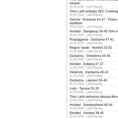
sarjaan
05.06.2025 - Lahti Racing
Timo Lahti vetäytyy SEC Challen
30.05.2025 - Lahti Racing
Tarnow - Rzeszow 43-47 - Timon 
sijoiltaan
29.05.2025 - Lahti Racing
Holsted - Slangerup 39-45 Timo l
28.05.2025 - Lahti Racing
Rospiggarna - Dackarna 47-41
27.05.2025 - Lahti Racing
Region Varde - Holsted 32-52
21.05.2025 - Lahti Racing
Dackarna - Smederna 44-46
21.05.2025 - Lahti Racing
Holsted - Esbjerg 47-37
21.05.2025 - Lahti Racing
Västervik - Dackarna 48-42
21.05.2025 - Lahti Racing
Dackarna - Lejonen 50-40
06.05.2025 - Lahti Racing
Lodz - Tarnow 55-35
04.05.2025 - Lahti Racing
Timo Lahti vahvassa iskussa Mur
04.05.2025 - Lahti Racing
Holsted - Sonderjylland 40-44
04.05.2025 - Lahti Racing
Fjelsted - Holsted 39-45
23.04.2025 - Lahti Racing