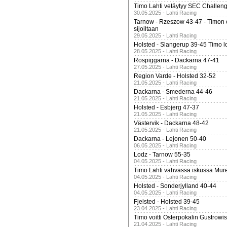
Timo Lahti vetäytyy SEC Challen
30.05.2025 - Lahti Racing
Tarnow - Rzeszow 43-47 - Timon 
sijoiltaan
29.05.2025 - Lahti Racing
Holsted - Slangerup 39-45 Timo l
28.05.2025 - Lahti Racing
Rospiggarna - Dackarna 47-41
27.05.2025 - Lahti Racing
Region Varde - Holsted 32-52
21.05.2025 - Lahti Racing
Dackarna - Smederna 44-46
21.05.2025 - Lahti Racing
Holsted - Esbjerg 47-37
21.05.2025 - Lahti Racing
Västervik - Dackarna 48-42
21.05.2025 - Lahti Racing
Dackarna - Lejonen 50-40
06.05.2025 - Lahti Racing
Lodz - Tarnow 55-35
04.05.2025 - Lahti Racing
Timo Lahti vahvassa iskussa Mur
04.05.2025 - Lahti Racing
Holsted - Sonderjylland 40-44
04.05.2025 - Lahti Racing
Fjelsted - Holsted 39-45
23.04.2025 - Lahti Racing
Timo voitti Osterpokalin Gustrowi
21.04.2025 - Lahti Racing