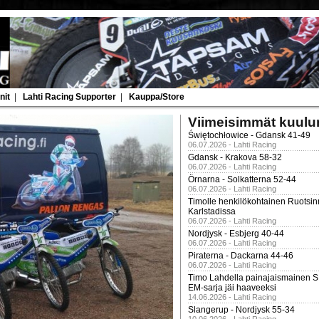
nit
|
Lahti Racing Supporter
|
Kauppa/Store
Viimeisimmät kuulu
Świętochłowice - Gdansk 41-49
06.07.2026 - Lahti Racing
Gdansk - Krakova 58-32
06.07.2026 - Lahti Racing
Örnarna - Solkatterna 52-44
06.07.2026 - Lahti Racing
Timolle henkilökohtainen Ruotsi
Karlstadissa
06.07.2026 - Lahti Racing
Nordjysk - Esbjerg 40-44
06.07.2026 - Lahti Racing
Piraterna - Dackarna 44-46
06.07.2026 - Lahti Racing
Timo Lahdella painajaismainen
EM-sarja jäi haaveeksi
14.06.2026 - Lahti Racing
Slangerup - Nordjysk 55-34