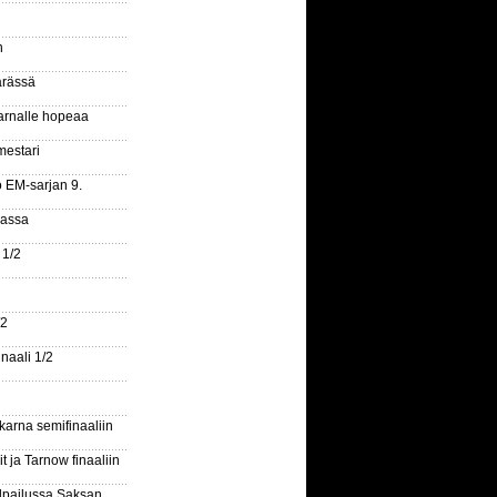
n
ärässä
arnalle hopeaa
mestari
o EM-sarjan 9.
gassa
 1/2
/2
naali 1/2
arna semifinaaliin
 ja Tarnow finaaliin
ilpailussa Saksan