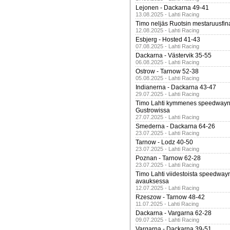
Lejonen - Dackarna 49-41
13.08.2025 - Lahti Racing
Timo neljäs Ruotsin mestaruusfin
12.08.2025 - Lahti Racing
Esbjerg - Hosted 41-43
07.08.2025 - Lahti Racing
Dackarna - Västervik 35-55
06.08.2025 - Lahti Racing
Ostrow - Tarnow 52-38
05.08.2025 - Lahti Racing
Indianerna - Dackarna 43-47
29.07.2025 - Lahti Racing
Timo Lahti kymmenes speedwayn 
Gustrowissa
27.07.2025 - Lahti Racing
Smederna - Dackarna 64-26
23.07.2025 - Lahti Racing
Tarnow - Lodz 40-50
23.07.2025 - Lahti Racing
Poznan - Tarnow 62-28
23.07.2025 - Lahti Racing
Timo Lahti viidestoista speedway
avauksessa
12.07.2025 - Lahti Racing
Rzeszow - Tarnow 48-42
11.07.2025 - Lahti Racing
Dackarna - Vargarna 62-28
09.07.2025 - Lahti Racing
Vargarna - Dackarna 39-51