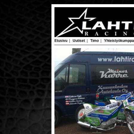
Etusivu
|
Uutiset
|
Timo
|
Yhteistyökumppa