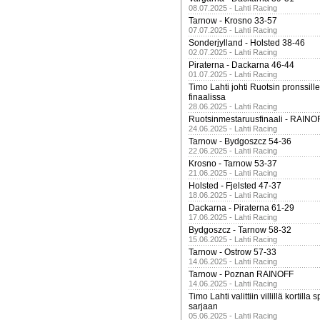
08.07.2025 - Lahti Racing
Tarnow - Krosno 33-57
07.07.2025 - Lahti Racing
Sonderjylland - Holsted 38-46
02.07.2025 - Lahti Racing
Piraterna - Dackarna 46-44
01.07.2025 - Lahti Racing
Timo Lahti johti Ruotsin pronssi
finaalissa
28.06.2025 - Lahti Racing
Ruotsinmestaruusfinaali - RAINO
24.06.2025 - Lahti Racing
Tarnow - Bydgoszcz 54-36
22.06.2025 - Lahti Racing
Krosno - Tarnow 53-37
21.06.2025 - Lahti Racing
Holsted - Fjelsted 47-37
18.06.2025 - Lahti Racing
Dackarna - Piraterna 61-29
17.06.2025 - Lahti Racing
Bydgoszcz - Tarnow 58-32
15.06.2025 - Lahti Racing
Tarnow - Ostrow 57-33
14.06.2025 - Lahti Racing
Tarnow - Poznan RAINOFF
14.06.2025 - Lahti Racing
Timo Lahti valittiin villillä kortil
sarjaan
05.06.2025 - Lahti Racing