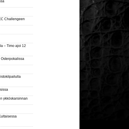
ssa
SEC Challengeen
la – Timo ajoi 12
 Osterpokalissa
stokilpailulla
sissa
sin ykköskarsinnan
Kultaisessa