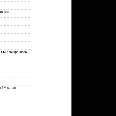
aalissa
EM-osakilpailussa
n EM-sarjan