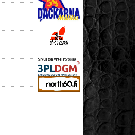
Sivuston yhteistyössä: