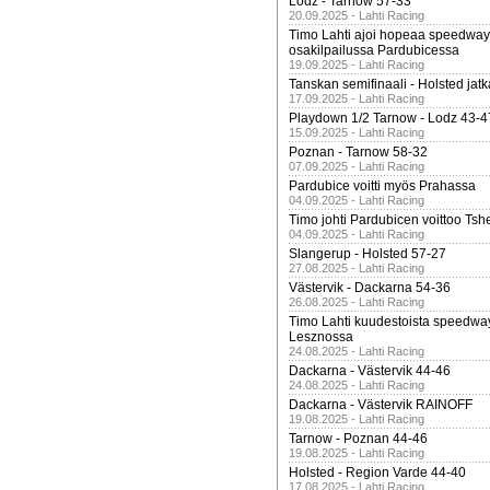
Lodz - Tarnow 57-33
20.09.2025 - Lahti Racing
Timo Lahti ajoi hopeaa speedway
osakilpailussa Pardubicessa
19.09.2025 - Lahti Racing
Tanskan semifinaali - Holsted jatk
17.09.2025 - Lahti Racing
Playdown 1/2 Tarnow - Lodz 43-4
15.09.2025 - Lahti Racing
Poznan - Tarnow 58-32
07.09.2025 - Lahti Racing
Pardubice voitti myös Prahassa
04.09.2025 - Lahti Racing
Timo johti Pardubicen voittoo Tshe
04.09.2025 - Lahti Racing
Slangerup - Holsted 57-27
27.08.2025 - Lahti Racing
Västervik - Dackarna 54-36
26.08.2025 - Lahti Racing
Timo Lahti kuudestoista speedwa
Lesznossa
24.08.2025 - Lahti Racing
Dackarna - Västervik 44-46
24.08.2025 - Lahti Racing
Dackarna - Västervik RAINOFF
19.08.2025 - Lahti Racing
Tarnow - Poznan 44-46
19.08.2025 - Lahti Racing
Holsted - Region Varde 44-40
17.08.2025 - Lahti Racing