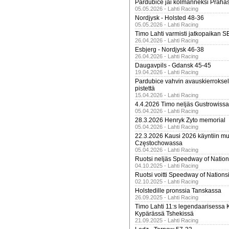
Pardubice jäi kolmanneksi Praha
05.05.2026 - Lahti Racing
Nordjysk - Holsted 48-36
05.05.2026 - Lahti Racing
Timo Lahti varmisti jatkopaikan 
26.04.2026 - Lahti Racing
Esbjerg - Nordjysk 46-38
26.04.2026 - Lahti Racing
Daugavpils - Gdansk 45-45
19.04.2026 - Lahti Racing
Pardubice vahvin avauskierroksel
pistettä
15.04.2026 - Lahti Racing
4.4.2026 Timo neljäs Gustrowissa
05.04.2026 - Lahti Racing
28.3.2026 Henryk Zyto memorial
05.04.2026 - Lahti Racing
22.3.2026 Kausi 2026 käyntiin mui
Częstochowassa
05.04.2026 - Lahti Racing
Ruotsi neljäs Speedway of Nation
04.10.2025 - Lahti Racing
Ruotsi voitti Speedway of Nation
02.10.2025 - Lahti Racing
Holstedille pronssia Tanskassa
26.09.2025 - Lahti Racing
Timo Lahti 11:s legendaarisessa 
Kypärässä Tshekissä
21.09.2025 - Lahti Racing