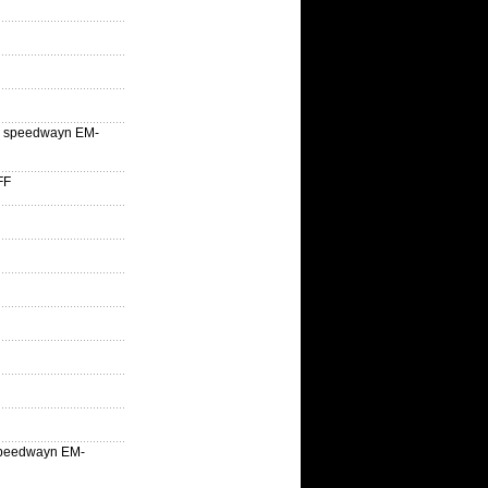
lle speedwayn EM-
FF
la speedwayn EM-