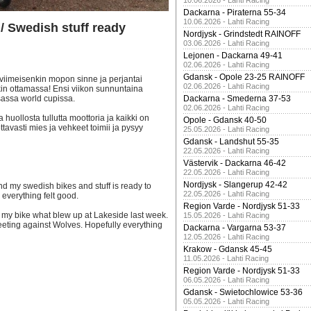
10.06.2026 - Lahti Racing
Dackarna - Piraterna 55-34
10.06.2026 - Lahti Racing
 / Swedish stuff ready
Nordjysk - Grindstedt RAINOFF
03.06.2026 - Lahti Racing
Lejonen - Dackarna 49-41
02.06.2026 - Lahti Racing
Gdansk - Opole 23-25 RAINOFF
a viimeisenkin mopon sinne ja perjantai
02.06.2026 - Lahti Racing
in ottamassa! Ensi viikon sunnuntaina
sassa world cupissa.
Dackarna - Smederna 37-53
02.06.2026 - Lahti Racing
ollosta tullutta moottoria ja kaikki on
Opole - Gdansk 40-50
ottavasti mies ja vehkeet toimii ja pysyy
25.05.2026 - Lahti Racing
Gdansk - Landshut 55-35
22.05.2026 - Lahti Racing
Västervik - Dackarna 46-42
22.05.2026 - Lahti Racing
Nordjysk - Slangerup 42-42
nd my swedish bikes and stuff is ready to
22.05.2026 - Lahti Racing
 everything felt good.
Region Varde - Nordjysk 51-33
ed my bike what blew up at Lakeside last week.
15.05.2026 - Lahti Racing
meeting against Wolves. Hopefully everything
Dackarna - Vargarna 53-37
12.05.2026 - Lahti Racing
Krakow - Gdansk 45-45
11.05.2026 - Lahti Racing
Region Varde - Nordjysk 51-33
06.05.2026 - Lahti Racing
Gdansk - Swietochlowice 53-36
05.05.2026 - Lahti Racing