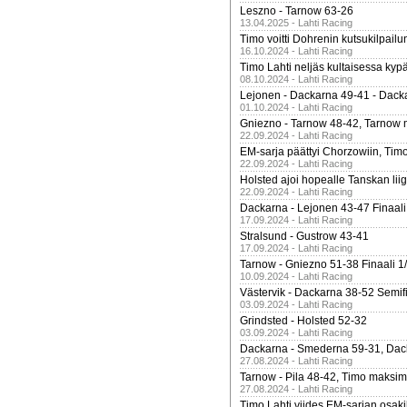
Leszno - Tarnow 63-26
13.04.2025 - Lahti Racing
Timo voitti Dohrenin kutsukilpailu
16.10.2024 - Lahti Racing
Timo Lahti neljäs kultaisessa kyp
08.10.2024 - Lahti Racing
Lejonen - Dackarna 49-41 - Dack
01.10.2024 - Lahti Racing
Gniezno - Tarnow 48-42, Tarnow 
22.09.2024 - Lahti Racing
EM-sarja päättyi Chorzowiin, Tim
22.09.2024 - Lahti Racing
Holsted ajoi hopealle Tanskan lii
22.09.2024 - Lahti Racing
Dackarna - Lejonen 43-47 Finaali
17.09.2024 - Lahti Racing
Stralsund - Gustrow 43-41
17.09.2024 - Lahti Racing
Tarnow - Gniezno 51-38 Finaali 1
10.09.2024 - Lahti Racing
Västervik - Dackarna 38-52 Semifi
03.09.2024 - Lahti Racing
Grindsted - Holsted 52-32
03.09.2024 - Lahti Racing
Dackarna - Smederna 59-31, Dack
27.08.2024 - Lahti Racing
Tarnow - Pila 48-42, Timo maksimit
27.08.2024 - Lahti Racing
Timo Lahti viides EM-sarjan osak