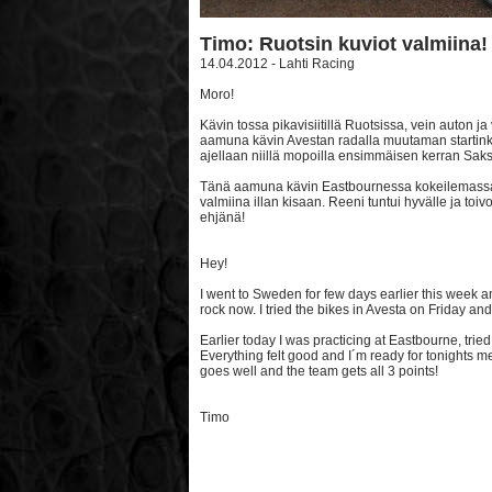
Timo: Ruotsin kuviot valmiina!
14.04.2012 - Lahti Racing
Moro!
Kävin tossa pikavisiitillä Ruotsissa, vein auton j
aamuna kävin Avestan radalla muutaman startink
ajellaan niillä mopoilla ensimmäisen kerran Sak
Tänä aamuna kävin Eastbournessa kokeilemassa hu
valmiina illan kisaan. Reeni tuntui hyvälle ja toiv
ehjänä!
Hey!
I went to Sweden for few days earlier this week a
rock now. I tried the bikes in Avesta on Friday and
Earlier today I was practicing at Eastbourne, tri
Everything felt good and I´m ready for tonights 
goes well and the team gets all 3 points!
Timo