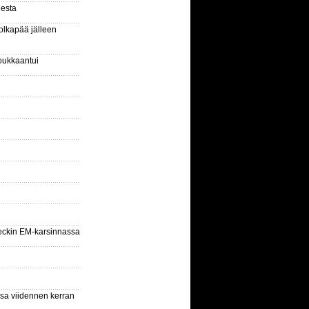
gesta
olkapää jälleen
oukkaantui
eckin EM-karsinnassa
ssa viidennen kerran