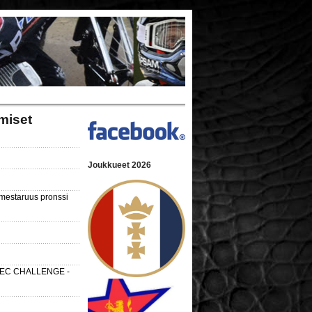
miset
Joukkueet 2026
nmestaruus pronssi
 SEC CHALLENGE -