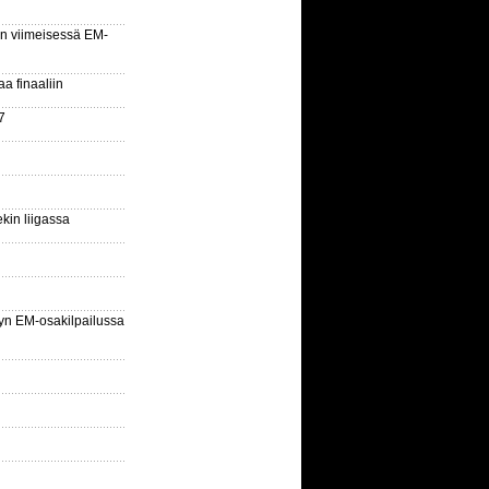
n viimeisessä EM-
aa finaaliin
7
kin liigassa
yn EM-osakilpailussa