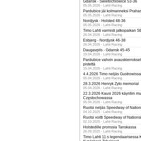
Gdansk - Swietochlowice 53-36
05.05.2026 - Lahti Racing
Pardubice jäi kolmanneksi Praha
05.05.2026 - Lahti Racing
Nordjysk - Holsted 48-36
05.05.2026 - Lahti Racing
Timo Lahti varmisti jatkopaikan 
26.04.2026 - Lahti Racing
Esbjerg - Nordjysk 46-38
26.04.2026 - Lahti Racing
Daugavpils - Gdansk 45-45
19.04.2026 - Lahti Racing
Pardubice vahvin avauskierroksel
pistettä
15.04.2026 - Lahti Racing
4.4.2026 Timo neljäs Gustrowissa
05.04.2026 - Lahti Racing
28.3.2026 Henryk Zyto memorial
05.04.2026 - Lahti Racing
22.3.2026 Kausi 2026 käyntiin mui
Częstochowassa
05.04.2026 - Lahti Racing
Ruotsi neljäs Speedway of Nation
04.10.2025 - Lahti Racing
Ruotsi voitti Speedway of Nation
02.10.2025 - Lahti Racing
Holstedille pronssia Tanskassa
26.09.2025 - Lahti Racing
Timo Lahti 11:s legendaarisessa 