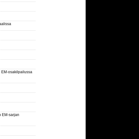
aalissa
EM-osakilpailussa
n EM-sarjan