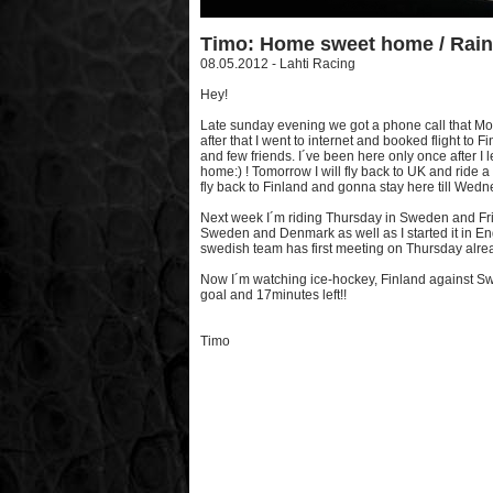
Timo: Home sweet home / Rain 
08.05.2012 - Lahti Racing
Hey!
Late sunday evening we got a phone call that Mon
after that I went to internet and booked flight to
and few friends. I´ve been here only once after I lef
home:) ! Tomorrow I will fly back to UK and ride a
fly back to Finland and gonna stay here till Wedn
Next week I´m riding Thursday in Sweden and Fri
Sweden and Denmark as well as I started it in E
swedish team has first meeting on Thursday alrea
Now I´m watching ice-hockey, Finland against Swi
goal and 17minutes left!!
Timo