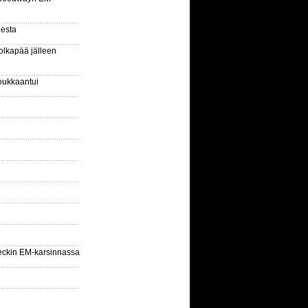
gesta
olkapää jälleen
oukkaantui
eckin EM-karsinnassa