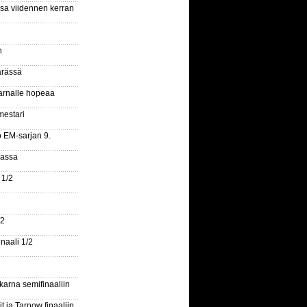
ssa viidennen kerran
n
ärässä
arnalle hopeaa
mestari
o EM-sarjan 9.
gassa
 1/2
/2
naali 1/2
arna semifinaaliin
 ja Tarnow finaaliin