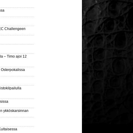
ssa
SEC Challengeen
la – Timo ajoi 12
 Osterpokalissa
stokilpailulla
sissa
sin ykköskarsinnan
Kultaisessa