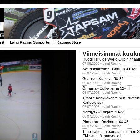
nit
|
Lahti Racing Supporter
|
Kauppa/Store
Viimeisimmät kuulu
Ruotsi jäi ulos World Cupin finaal
07.08.2026 - Lahti Racing
Świętochłowice - Gdansk 41-49
06.07.2026 - Lahti Racing
Gdansk - Krakova 58-32
06.07.2026 - Lahti Racing
Örnarna - Solkatterna 52-44
06.07.2026 - Lahti Racing
Timolle henkilökohtainen Ruotsi
Karlstadissa
06.07.2026 - Lahti Racing
Nordjysk - Esbjerg 40-44
06.07.2026 - Lahti Racing
Piraterna - Dackarna 44-46
06.07.2026 - Lahti Racing
Timo Lahdella painajaismainen
EM-sarja jäi haaveeksi