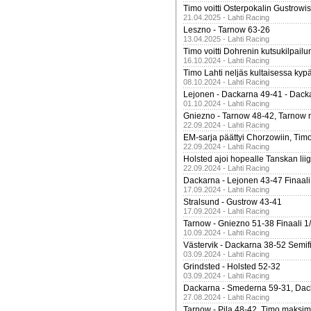
Timo voitti Osterpokalin Gustrowi
21.04.2025 - Lahti Racing
Leszno - Tarnow 63-26
13.04.2025 - Lahti Racing
Timo voitti Dohrenin kutsukilpailu
16.10.2024 - Lahti Racing
Timo Lahti neljäs kultaisessa kyp
08.10.2024 - Lahti Racing
Lejonen - Dackarna 49-41 - Dack
01.10.2024 - Lahti Racing
Gniezno - Tarnow 48-42, Tarnow 
22.09.2024 - Lahti Racing
EM-sarja päättyi Chorzowiin, Tim
22.09.2024 - Lahti Racing
Holsted ajoi hopealle Tanskan lii
22.09.2024 - Lahti Racing
Dackarna - Lejonen 43-47 Finaali
17.09.2024 - Lahti Racing
Stralsund - Gustrow 43-41
17.09.2024 - Lahti Racing
Tarnow - Gniezno 51-38 Finaali 1
10.09.2024 - Lahti Racing
Västervik - Dackarna 38-52 Semifi
03.09.2024 - Lahti Racing
Grindsted - Holsted 52-32
03.09.2024 - Lahti Racing
Dackarna - Smederna 59-31, Dack
27.08.2024 - Lahti Racing
Tarnow - Pila 48-42, Timo maksimit