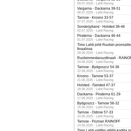
09.07.2025 - Lahti Racing
Vargarna - Dackarna 39-51
08.07.2025 - Lahti Racing
Tarnow - Krosno 33-57
07.07.2025 - Lahti Racing
Sonderjylland - Holsted 38-46
02.07.2025 - Lahti Racing
Piraterna - Dackarna 46-44
01.07.2025 - Lahti Racing
Timo Lahti johti Ruotsin pronssi
finaalissa
28.06.2025 - Lahti Racing
Ruotsinmestaruusfinaali - RAINO
24.06.2025 - Lahti Racing
Tarnow - Bydgoszcz 54-36
22.06.2025 - Lahti Racing
Krosno - Tarnow 53-37
21.06.2025 - Lahti Racing
Holsted - Fjelsted 47-37
18.06.2025 - Lahti Racing
Dackarna - Piraterna 61-29
17.06.2025 - Lahti Racing
Bydgoszcz - Tarnow 58-32
15.06.2025 - Lahti Racing
Tarnow - Ostrow 57-33
14.06.2025 - Lahti Racing
Tarnow - Poznan RAINOFF
14.06.2025 - Lahti Racing
Timo Lahti valittiin villillä kortil