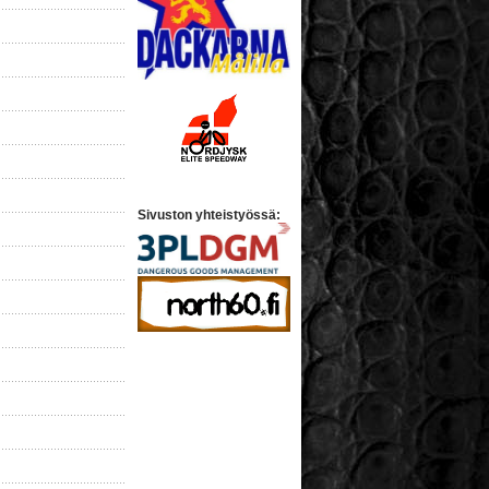
Sivuston yhteistyössä: