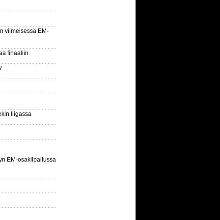
n viimeisessä EM-
aa finaaliin
7
kin liigassa
yn EM-osakilpailussa