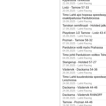
Kypärässä Tshekissä
21.09.2025 - Lahti Racing
Lodz - Tarnow 57-33
20.09.2025 - Lahti Racing
Timo Lahti ajoi hopeaa speedway
osakilpailussa Pardubicessa
19.09.2025 - Lahti Racing
Tanskan semifinaali - Holsted jatk
17.09.2025 - Lahti Racing
Playdown 1/2 Tarnow - Lodz 43-4
15.09.2025 - Lahti Racing
Poznan - Tarnow 58-32
07.09.2025 - Lahti Racing
Pardubice voitti myös Prahassa
04.09.2025 - Lahti Racing
Timo johti Pardubicen voittoo Tshe
04.09.2025 - Lahti Racing
Slangerup - Holsted 57-27
27.08.2025 - Lahti Racing
Västervik - Dackarna 54-36
26.08.2025 - Lahti Racing
Timo Lahti kuudestoista speedwa
Lesznossa
24.08.2025 - Lahti Racing
Dackarna - Västervik 44-46
24.08.2025 - Lahti Racing
Dackarna - Västervik RAINOFF
19.08.2025 - Lahti Racing
Tarnow - Poznan 44-46
19.08.2025 - Lahti Racing