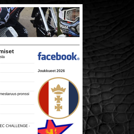
miset
ista
Joukkueet 2026
nmestaruus pronssi
 SEC CHALLENGE -