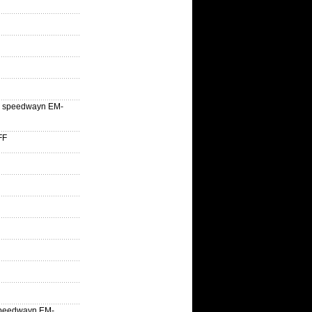
lle speedwayn EM-
FF
la speedwayn EM-