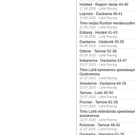
Holsted - Region Varde 44-40
17.08.2025 - Lahti Racing
Lejonen - Dackarna 49-41
13.08.2025 - Lahti Racing
Timo neljäs Ruotsin mestaruusfin
12.08.2025 - Lahti Racing
Esbjerg - Hosted 41-43
07.08.2025 - Lahti Racing
Dackarna - Västervik 35-55
06.08.2025 - Lahti Racing
Ostrow - Tarnow 52-38
05.08.2025 - Lahti Racing
Indianerna - Dackarna 43-47
29.07.2025 - Lahti Racing
Timo Lahti kymmenes speedwayn 
Gustrowissa
27.07.2025 - Lahti Racing
Smederna - Dackarna 64-26
23.07.2025 - Lahti Racing
Tarnow - Lodz 40-50
23.07.2025 - Lahti Racing
Poznan - Tarnow 62-28
23.07.2025 - Lahti Racing
Timo Lahti viidestoista speedway
avauksessa
12.07.2025 - Lahti Racing
Rzeszow - Tarnow 48-42
11.07.2025 - Lahti Racing
Dackarna - Vargarna 62-28