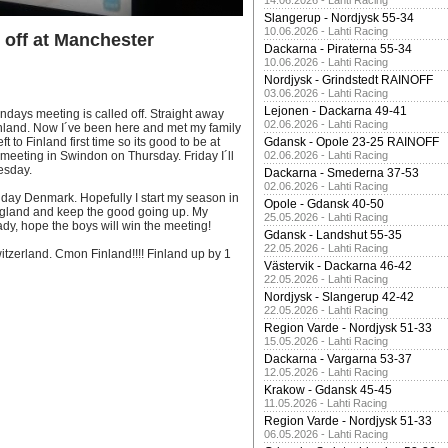
14.06.2026 - Lahti Racing
Slangerup - Nordjysk 55-34
10.06.2026 - Lahti Racing
off at Manchester
Dackarna - Piraterna 55-34
10.06.2026 - Lahti Racing
Nordjysk - Grindstedt RAINOFF
03.06.2026 - Lahti Racing
Lejonen - Dackarna 49-41
days meeting is called off. Straight away
02.06.2026 - Lahti Racing
 Finland. Now I´ve been here and met my family
t to Finland first time so its good to be at
Gdansk - Opole 23-25 RAINOFF
 meeting in Swindon on Thursday. Friday I´ll
02.06.2026 - Lahti Racing
esday.
Dackarna - Smederna 37-53
02.06.2026 - Lahti Racing
day Denmark. Hopefully I start my season in
Opole - Gdansk 40-50
ngland and keep the good going up. My
25.05.2026 - Lahti Racing
dy, hope the boys will win the meeting!
Gdansk - Landshut 55-35
22.05.2026 - Lahti Racing
tzerland. Cmon Finland!!!! Finland up by 1
Västervik - Dackarna 46-42
22.05.2026 - Lahti Racing
Nordjysk - Slangerup 42-42
22.05.2026 - Lahti Racing
Region Varde - Nordjysk 51-33
15.05.2026 - Lahti Racing
Dackarna - Vargarna 53-37
12.05.2026 - Lahti Racing
Krakow - Gdansk 45-45
11.05.2026 - Lahti Racing
Region Varde - Nordjysk 51-33
06.05.2026 - Lahti Racing