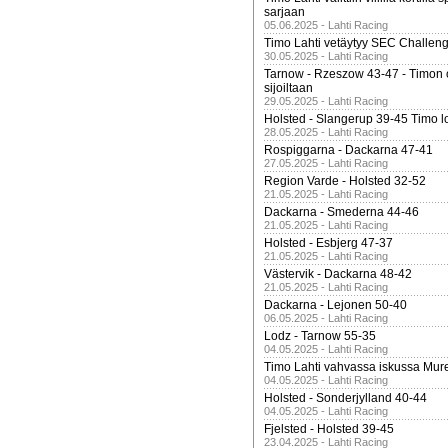
sarjaan
05.06.2025 - Lahti Racing
Timo Lahti vetäytyy SEC Challen
30.05.2025 - Lahti Racing
Tarnow - Rzeszow 43-47 - Timon 
sijoiltaan
29.05.2025 - Lahti Racing
Holsted - Slangerup 39-45 Timo l
28.05.2025 - Lahti Racing
Rospiggarna - Dackarna 47-41
27.05.2025 - Lahti Racing
Region Varde - Holsted 32-52
21.05.2025 - Lahti Racing
Dackarna - Smederna 44-46
21.05.2025 - Lahti Racing
Holsted - Esbjerg 47-37
21.05.2025 - Lahti Racing
Västervik - Dackarna 48-42
21.05.2025 - Lahti Racing
Dackarna - Lejonen 50-40
06.05.2025 - Lahti Racing
Lodz - Tarnow 55-35
04.05.2025 - Lahti Racing
Timo Lahti vahvassa iskussa Mur
04.05.2025 - Lahti Racing
Holsted - Sonderjylland 40-44
04.05.2025 - Lahti Racing
Fjelsted - Holsted 39-45
23.04.2025 - Lahti Racing