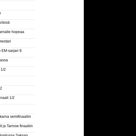
n
ärässä
arnalle hopeaa
mestari
o EM-sarjan 9.
gassa
 1/2
/2
naali 1/2
arna semifinaaliin
 ja Tarnow finaaliin
ilpailussa Saksan