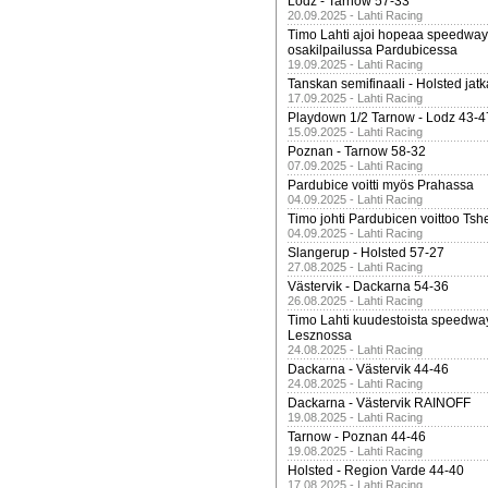
Lodz - Tarnow 57-33
20.09.2025 - Lahti Racing
Timo Lahti ajoi hopeaa speedway
osakilpailussa Pardubicessa
19.09.2025 - Lahti Racing
Tanskan semifinaali - Holsted jatk
17.09.2025 - Lahti Racing
Playdown 1/2 Tarnow - Lodz 43-4
15.09.2025 - Lahti Racing
Poznan - Tarnow 58-32
07.09.2025 - Lahti Racing
Pardubice voitti myös Prahassa
04.09.2025 - Lahti Racing
Timo johti Pardubicen voittoo Tshe
04.09.2025 - Lahti Racing
Slangerup - Holsted 57-27
27.08.2025 - Lahti Racing
Västervik - Dackarna 54-36
26.08.2025 - Lahti Racing
Timo Lahti kuudestoista speedwa
Lesznossa
24.08.2025 - Lahti Racing
Dackarna - Västervik 44-46
24.08.2025 - Lahti Racing
Dackarna - Västervik RAINOFF
19.08.2025 - Lahti Racing
Tarnow - Poznan 44-46
19.08.2025 - Lahti Racing
Holsted - Region Varde 44-40
17.08.2025 - Lahti Racing