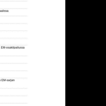
aalissa
EM-osakilpailussa
n EM-sarjan