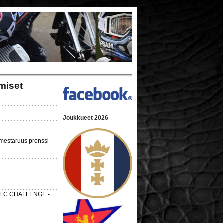
miset
Joukkueet 2026
nmestaruus pronssi
 SEC CHALLENGE -