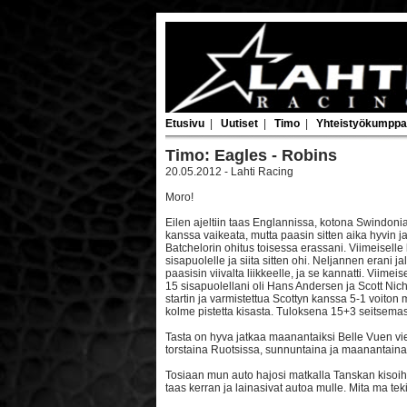
Etusivu
|
Uutiset
|
Timo
|
Yhteistyökumppa
Timo: Eagles - Robins
20.05.2012 - Lahti Racing
Moro!
Eilen ajeltiin taas Englannissa, kotona Swindonia
kanssa vaikeata, mutta paasin sitten aika hyvin j
Batchelorin ohitus toisessa erassani. Viimeiselle
sisapuolelle ja siita sitten ohi. Neljannen erani 
paasisin viivalta liikkeelle, ja se kannatti. Viime
15 sisapuolellani oli Hans Andersen ja Scott Ni
startin ja varmistettua Scottyn kanssa 5-1 voiton me
kolme pistetta kisasta. Tuloksena 15+3 seitsemas
Tasta on hyva jatkaa maanantaiksi Belle Vuen vi
torstaina Ruotsissa, sunnuntaina ja maanantain
Tosiaan mun auto hajosi matkalla Tanskan kisoih
taas kerran ja lainasivat autoa mulle. Mita ma tekis