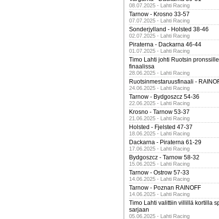
08.07.2025 - Lahti Racing
Tarnow - Krosno 33-57
07.07.2025 - Lahti Racing
Sonderjylland - Holsted 38-46
02.07.2025 - Lahti Racing
Piraterna - Dackarna 46-44
01.07.2025 - Lahti Racing
Timo Lahti johti Ruotsin pronssi
finaalissa
28.06.2025 - Lahti Racing
Ruotsinmestaruusfinaali - RAINO
24.06.2025 - Lahti Racing
Tarnow - Bydgoszcz 54-36
22.06.2025 - Lahti Racing
Krosno - Tarnow 53-37
21.06.2025 - Lahti Racing
Holsted - Fjelsted 47-37
18.06.2025 - Lahti Racing
Dackarna - Piraterna 61-29
17.06.2025 - Lahti Racing
Bydgoszcz - Tarnow 58-32
15.06.2025 - Lahti Racing
Tarnow - Ostrow 57-33
14.06.2025 - Lahti Racing
Tarnow - Poznan RAINOFF
14.06.2025 - Lahti Racing
Timo Lahti valittiin villillä kortil
sarjaan
05.06.2025 - Lahti Racing