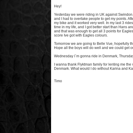
Hey!
Yesterday we were riding in UK against Swindon. I
and I had to overtake people to get my points. Af
my bike and it worked very well. In my last 3 rides 
time in my life, and I got better start than Hans a
and that was enough to get all 3 points for Eagles
score Ive got with Eagles colours.
Tomorrow we are going to Belle Vue, hopefully thi
Hope all the boys will do well and we could get ou
Wednesday I`m gonna ride in Denmark, Thursd
I wanna thank Flyktman family for lenting me the
Denmark. What would I do without Karina and Ka
Timo