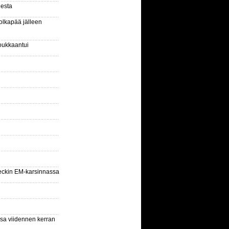
gesta
olkapää jälleen
oukkaantui
eckin EM-karsinnassa
ssa viidennen kerran