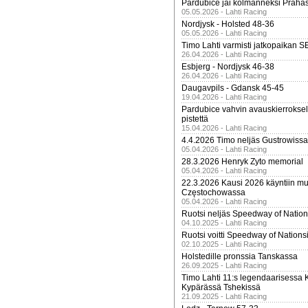
Pardubice jäi kolmanneksi Praha
05.05.2026 - Lahti Racing
Nordjysk - Holsted 48-36
05.05.2026 - Lahti Racing
Timo Lahti varmisti jatkopaikan 
26.04.2026 - Lahti Racing
Esbjerg - Nordjysk 46-38
26.04.2026 - Lahti Racing
Daugavpils - Gdansk 45-45
19.04.2026 - Lahti Racing
Pardubice vahvin avauskierroksel
pistettä
15.04.2026 - Lahti Racing
4.4.2026 Timo neljäs Gustrowissa
05.04.2026 - Lahti Racing
28.3.2026 Henryk Zyto memorial
05.04.2026 - Lahti Racing
22.3.2026 Kausi 2026 käyntiin mui
Częstochowassa
05.04.2026 - Lahti Racing
Ruotsi neljäs Speedway of Nation
04.10.2025 - Lahti Racing
Ruotsi voitti Speedway of Nation
02.10.2025 - Lahti Racing
Holstedille pronssia Tanskassa
26.09.2025 - Lahti Racing
Timo Lahti 11:s legendaarisessa 
Kypärässä Tshekissä
21.09.2025 - Lahti Racing