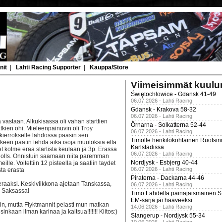
nit
|
Lahti Racing Supporter
|
Kauppa/Store
Viimeisimmät kuulu
Świętochłowice - Gdansk 41-49
06.07.2026 - Lahti Racing
Gdansk - Krakova 58-32
06.07.2026 - Lahti Racing
 vastaan. Alkukisassa oli vahan starttien
Örnarna - Solkatterna 52-44
atkien ohi. Mieleenpainuvin oli Troy
06.07.2026 - Lahti Racing
 kierrokselle lahdossa paasin sen
Timolle henkilökohtainen Ruotsi
jalkeen paatin tehda aika isoja muutoksia etta
Karlstadissa
iset kolme eraa startista keulaan ja 3p. Erassa
06.07.2026 - Lahti Racing
cholls. Onnistuin saamaan niita paremman
Nordjysk - Esbjerg 40-44
ille. Voitettiin 12 pisteella ja saatiin taydet
06.07.2026 - Lahti Racing
ta erasta
Piraterna - Dackarna 44-46
eraaksi. Keskiviikkona ajetaan Tanskassa,
06.07.2026 - Lahti Racing
a Saksassa!
Timo Lahdella painajaismainen
EM-sarja jäi haaveeksi
in, mutta Flyktmannit pelasti mun matkan
14.06.2026 - Lahti Racing
inkaan ilman karinaa ja kaitsua!!!!!!! Kiitos:)
Slangerup - Nordjysk 55-34