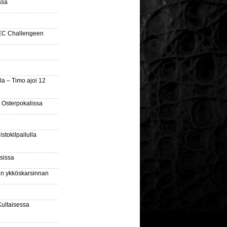
ssa
SEC Challengeen
la – Timo ajoi 12
 Osterpokalissa
stokilpailulla
sissa
sin ykköskarsinnan
Kultaisessa