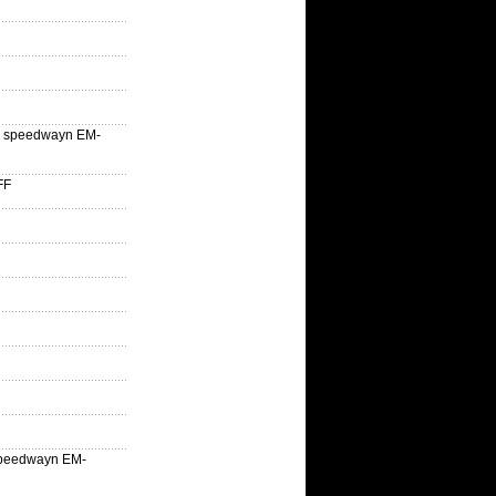
lle speedwayn EM-
FF
la speedwayn EM-