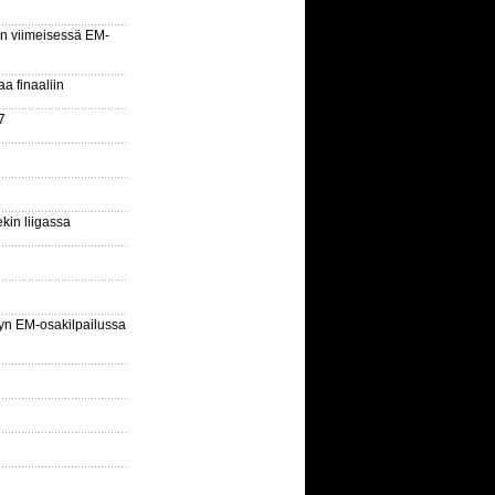
n viimeisessä EM-
aa finaaliin
7
kin liigassa
yn EM-osakilpailussa