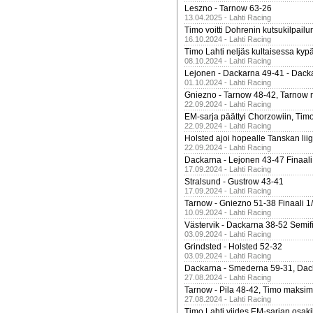
Leszno - Tarnow 63-26
13.04.2025 - Lahti Racing
Timo voitti Dohrenin kutsukilpailu
16.10.2024 - Lahti Racing
Timo Lahti neljäs kultaisessa kyp
08.10.2024 - Lahti Racing
Lejonen - Dackarna 49-41 - Dack
01.10.2024 - Lahti Racing
Gniezno - Tarnow 48-42, Tarnow 
22.09.2024 - Lahti Racing
EM-sarja päättyi Chorzowiin, Tim
22.09.2024 - Lahti Racing
Holsted ajoi hopealle Tanskan lii
22.09.2024 - Lahti Racing
Dackarna - Lejonen 43-47 Finaali
17.09.2024 - Lahti Racing
Stralsund - Gustrow 43-41
17.09.2024 - Lahti Racing
Tarnow - Gniezno 51-38 Finaali 1
10.09.2024 - Lahti Racing
Västervik - Dackarna 38-52 Semifi
03.09.2024 - Lahti Racing
Grindsted - Holsted 52-32
03.09.2024 - Lahti Racing
Dackarna - Smederna 59-31, Dack
27.08.2024 - Lahti Racing
Tarnow - Pila 48-42, Timo maksimit
27.08.2024 - Lahti Racing
Timo Lahti viides EM-sarjan osak