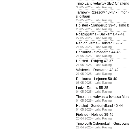
Timo Lahti vetäytyy SEC Challen
30.05.2025 - Lahti Racing
Tarnow - Rzeszow 43-47 - Timon 
sijoiltaan
29.05.2025 - Lahti Racing
Holsted - Slangerup 39-45 Timo l
28.05.2025 - Lahti Racing
Rospiggarna - Dackarna 47-41
27.05.2025 - Lahti Racing
Region Varde - Holsted 32-52
21.05.2025 - Lahti Racing
Dackarna - Smederna 44-46
21.05.2025 - Lahti Racing
Holsted - Esbjerg 47-37
21.05.2025 - Lahti Racing
Västervik - Dackarna 48-42
21.05.2025 - Lahti Racing
Dackarna - Lejonen 50-40
06.05.2025 - Lahti Racing
Lodz - Tarnow 55-35
04.05.2025 - Lahti Racing
Timo Lahti vahvassa iskussa Mur
04.05.2025 - Lahti Racing
Holsted - Sonderjylland 40-44
04.05.2025 - Lahti Racing
Fjelsted - Holsted 39-45
23.04.2025 - Lahti Racing
Timo voitti Osterpokalin Gustrowi
21.04.2025 - Lahti Racing