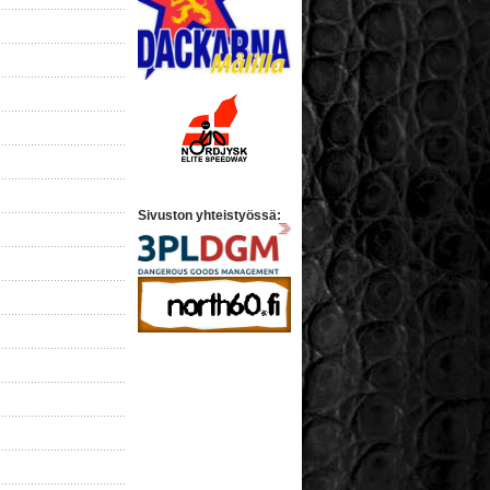
Sivuston yhteistyössä: