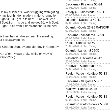
10.06.2026 - Lahti Racing
Dackarna - Piraterna 55-34
10.06.2026 - Lahti Racing
n my first heats I was struggling with gating
Nordjysk - Grindstedt RAINOFF
ter my fourth ride I made a major change to
03.06.2026 - Lahti Racing
I got 3,3,3. I got in to heat 15 as wel,l 2nd
Lejonen - Dackarna 49-41
nd Scott from inside and we got 5-1 with Scott
02.06.2026 - Lahti Racing
. I got 15+3 from 7 rides and that`s the best
Gdansk - Opole 23-25 RAINOFF
02.06.2026 - Lahti Racing
Dackarna - Smederna 37-53
s time the rain doesn`t ruin the meeting.
02.06.2026 - Lahti Racing
r first away points.
Opole - Gdansk 40-50
25.05.2026 - Lahti Racing
ay Sweden, Sunday and Monday in Germany.
Gdansk - Landshut 55-35
 van after my own broke while on way to
22.05.2026 - Lahti Racing
itsu?????:)
Västervik - Dackarna 46-42
22.05.2026 - Lahti Racing
Nordjysk - Slangerup 42-42
22.05.2026 - Lahti Racing
Region Varde - Nordjysk 51-33
15.05.2026 - Lahti Racing
Dackarna - Vargarna 53-37
12.05.2026 - Lahti Racing
Krakow - Gdansk 45-45
11.05.2026 - Lahti Racing
Region Varde - Nordjysk 51-33
06.05.2026 - Lahti Racing
Gdansk - Swietochlowice 53-36
05.05.2026 - Lahti Racing