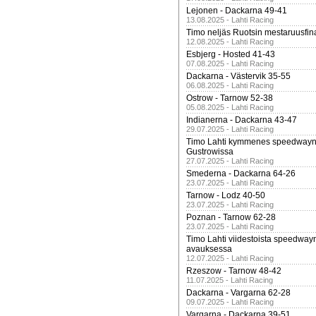
Lejonen - Dackarna 49-41
13.08.2025 - Lahti Racing
Timo neljäs Ruotsin mestaruusfin
12.08.2025 - Lahti Racing
Esbjerg - Hosted 41-43
07.08.2025 - Lahti Racing
Dackarna - Västervik 35-55
06.08.2025 - Lahti Racing
Ostrow - Tarnow 52-38
05.08.2025 - Lahti Racing
Indianerna - Dackarna 43-47
29.07.2025 - Lahti Racing
Timo Lahti kymmenes speedwayn 
Gustrowissa
27.07.2025 - Lahti Racing
Smederna - Dackarna 64-26
23.07.2025 - Lahti Racing
Tarnow - Lodz 40-50
23.07.2025 - Lahti Racing
Poznan - Tarnow 62-28
23.07.2025 - Lahti Racing
Timo Lahti viidestoista speedway
avauksessa
12.07.2025 - Lahti Racing
Rzeszow - Tarnow 48-42
11.07.2025 - Lahti Racing
Dackarna - Vargarna 62-28
09.07.2025 - Lahti Racing
Vargarna - Dackarna 39-51