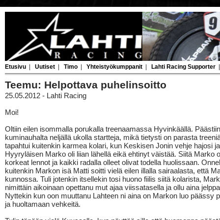
Etusivu
|
Uutiset
|
Timo
|
Yhteistyökumppanit
|
Lahti Racing Supporter
Teemu: Helpottava puhelinsoitto
25.05.2012 - Lahti Racing
Moi!
Oltiin eilen isommalla porukalla treenaamassa Hyvinkäällä. Päästii
kuminauhalta neljällä ukolla startteja, mikä tietysti on parasta treen
tapahtui kuitenkin karmea kolari, kun Keskisen Jonin vehje hajosi ja
Hyyryläisen Marko oli liian lähellä eikä ehtinyt väistää. Siitä Marko ot
korkeat lennot ja kaikki radalla olleet olivat todella huolissaan. Onne
kuitenkin Markon isä Matti soitti vielä eilen illalla sairaalasta, että 
kunnossa. Tuli jotenkin itsellekin tosi huono fiilis siitä kolarista, Mar
nimittäin aikoinaan opettanu mut ajaa viissatasella ja ollu aina jelp
Nyttekin kun oon muuttanu Lahteen ni aina on Markon luo päässy
ja huoltamaan vehkeitä.