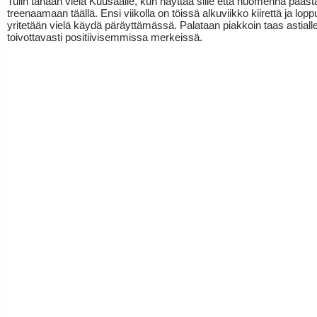
Tulin tänään vielä Kuusaalle, kun näyttää sille että huomenna pääst
treenaamaan täällä. Ensi viikolla on töissä alkuviikko kiirettä ja lopp
yritetään vielä käydä päräyttämässä. Palataan piakkoin taas astialle
toivottavasti positiivisemmissa merkeissä.