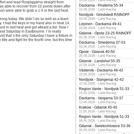
10.06.2026 - Lahti Racing
fort and lead Rospiggarna straight from
Dackarna - Piraterna 55-34
 able to recover from 10 points down after
10.06.2026 - Lahti Racing
on were able to grab a 1-5 in the last heat.
Nordjysk - Grindstedt RAINOFF
trong today. We didn´t do so well as a team
03.06.2026 - Lahti Racing
. I had the keys in my hand also in heat 14,
Lejonen - Dackarna 49-41
od in last heat and got atleast a tier. Now I
02.06.2026 - Lahti Racing
 and Saturday in Eastbourne. I´m really
Gdansk - Opole 23-25 RAINOFF
nd that´s the only Saturday I have a fixture in
02.06.2026 - Lahti Racing
tle and fight for the fourth one, but this time
Dackarna - Smederna 37-53
02.06.2026 - Lahti Racing
Opole - Gdansk 40-50
25.05.2026 - Lahti Racing
Gdansk - Landshut 55-35
22.05.2026 - Lahti Racing
Västervik - Dackarna 46-42
22.05.2026 - Lahti Racing
Nordjysk - Slangerup 42-42
22.05.2026 - Lahti Racing
Region Varde - Nordjysk 51-33
15.05.2026 - Lahti Racing
Dackarna - Vargarna 53-37
12.05.2026 - Lahti Racing
Krakow - Gdansk 45-45
11.05.2026 - Lahti Racing
Region Varde - Nordjysk 51-33
06.05.2026 - Lahti Racing
Gdansk - Swietochlowice 53-36
05.05.2026 - Lahti Racing