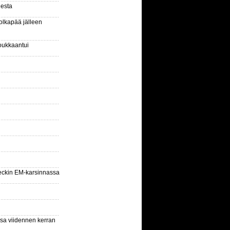
gesta
olkapää jälleen
oukkaantui
eckin EM-karsinnassa
ssa viidennen kerran