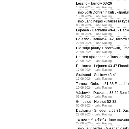
Leszno - Tarnow 63-26
13.04.2025 - Lahti Racing
Timo voitti Dohrenin kutsukilpailu
16.10.2024 - Lahti Racing
Timo Lahti neljäs kultaisessa kyp
08.10.2024 - Lahti Racing
Lejonen - Dackarna 49-41 - Dack
01.10.2024 - Lahti Racing
Gniezno - Tarnow 48-42, Tarnow 
22.09.2024 - Lahti Racing
EM-sarja päättyi Chorzowiin, Tim
22.09.2024 - Lahti Racing
Holsted ajoi hopealle Tanskan lii
22.09.2024 - Lahti Racing
Dackarna - Lejonen 43-47 Finaali
17.09.2024 - Lahti Racing
Stralsund - Gustrow 43-41
17.09.2024 - Lahti Racing
Tarnow - Gniezno 51-38 Finaali 1
10.09.2024 - Lahti Racing
Västervik - Dackarna 38-52 Semifi
03.09.2024 - Lahti Racing
Grindsted - Holsted 52-32
03.09.2024 - Lahti Racing
Dackarna - Smederna 59-31, Dack
27.08.2024 - Lahti Racing
Tarnow - Pila 48-42, Timo maksimit
27.08.2024 - Lahti Racing
Timo Lahti viides EM-sarjan osak