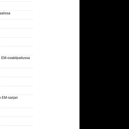
aalissa
EM-osakilpailussa
n EM-sarjan