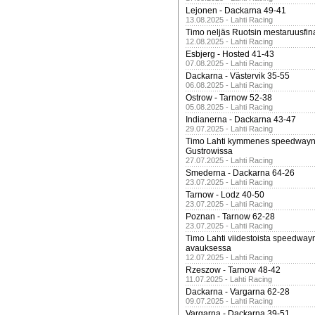
Lejonen - Dackarna 49-41
13.08.2025 - Lahti Racing
Timo neljäs Ruotsin mestaruusfin
12.08.2025 - Lahti Racing
Esbjerg - Hosted 41-43
07.08.2025 - Lahti Racing
Dackarna - Västervik 35-55
06.08.2025 - Lahti Racing
Ostrow - Tarnow 52-38
05.08.2025 - Lahti Racing
Indianerna - Dackarna 43-47
29.07.2025 - Lahti Racing
Timo Lahti kymmenes speedwayn 
Gustrowissa
27.07.2025 - Lahti Racing
Smederna - Dackarna 64-26
23.07.2025 - Lahti Racing
Tarnow - Lodz 40-50
23.07.2025 - Lahti Racing
Poznan - Tarnow 62-28
23.07.2025 - Lahti Racing
Timo Lahti viidestoista speedway
avauksessa
12.07.2025 - Lahti Racing
Rzeszow - Tarnow 48-42
11.07.2025 - Lahti Racing
Dackarna - Vargarna 62-28
09.07.2025 - Lahti Racing
Vargarna - Dackarna 39-51