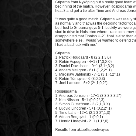
Griparna from Nyköping put a really good team ef
beginning of the match. However Rospiggarna was
heat 8 and got a tie after Timo and Andreas Jonss
"It was quite a good match, Griparna was really s
as normally and that was the deciding factor today
but I lost to Griparna guys 5-1. Luckily we were go
start to drive to Holstebro where I race tomorrow
disappointed that Finnish U-21 final is also then a
somewhere else. I would´ve wanted to defend the ti
I had a bad luck with me."
Griparna
1. Patrick Hougaard - 8 (2,2,1,3,0)
2. Robin Aspegren - 4+1 (1*,3,X,0)
3. Daniel Davidsson - 9+1 (3,1*,3,2)
4. Anders Mellgren - 6+1 (1,2,2*,1)
5. Miroslaw Jablonski - 7+1 (3,1,R,2*,1)
6. Robin Törnqvist - 6 (3,0,0,3)
7. Joel Larsson - 5+2 (2*,1,0,2*)
Rospiggarna
1. Andreas Jonsson - 17+1 (3,3,3,3,3,2*)
2. Kim Nilsson - 5+1 (0,0,2*,3)
3. Simon Gustafsson - 3 (2,1,R,X)
4. Ludvig Lindgren - 5+1 (0,2,2*,1)
5. Timo Lahti - 12+1 (2,1,3,2*,1,3)
6. Adrian Bergqvist - 1 (0,0,1)
7. Henric Lindqvist - 2+1 (1,1*,0)
Results from aktuellspeedway.se