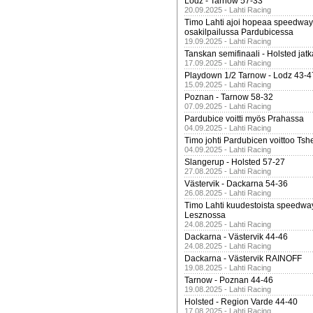
Lodz - Tarnow 57-33
20.09.2025 - Lahti Racing
Timo Lahti ajoi hopeaa speedway
osakilpailussa Pardubicessa
19.09.2025 - Lahti Racing
Tanskan semifinaali - Holsted jatk
17.09.2025 - Lahti Racing
Playdown 1/2 Tarnow - Lodz 43-4
15.09.2025 - Lahti Racing
Poznan - Tarnow 58-32
07.09.2025 - Lahti Racing
Pardubice voitti myös Prahassa
04.09.2025 - Lahti Racing
Timo johti Pardubicen voittoo Tshe
04.09.2025 - Lahti Racing
Slangerup - Holsted 57-27
27.08.2025 - Lahti Racing
Västervik - Dackarna 54-36
26.08.2025 - Lahti Racing
Timo Lahti kuudestoista speedwa
Lesznossa
24.08.2025 - Lahti Racing
Dackarna - Västervik 44-46
24.08.2025 - Lahti Racing
Dackarna - Västervik RAINOFF
19.08.2025 - Lahti Racing
Tarnow - Poznan 44-46
19.08.2025 - Lahti Racing
Holsted - Region Varde 44-40
17.08.2025 - Lahti Racing