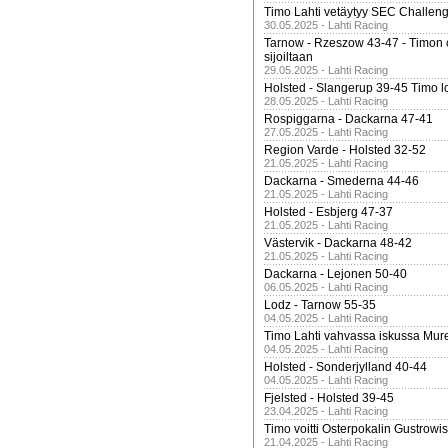
Timo Lahti vetäytyy SEC Challen
30.05.2025 - Lahti Racing
Tarnow - Rzeszow 43-47 - Timon 
sijoiltaan
29.05.2025 - Lahti Racing
Holsted - Slangerup 39-45 Timo l
28.05.2025 - Lahti Racing
Rospiggarna - Dackarna 47-41
27.05.2025 - Lahti Racing
Region Varde - Holsted 32-52
21.05.2025 - Lahti Racing
Dackarna - Smederna 44-46
21.05.2025 - Lahti Racing
Holsted - Esbjerg 47-37
21.05.2025 - Lahti Racing
Västervik - Dackarna 48-42
21.05.2025 - Lahti Racing
Dackarna - Lejonen 50-40
06.05.2025 - Lahti Racing
Lodz - Tarnow 55-35
04.05.2025 - Lahti Racing
Timo Lahti vahvassa iskussa Mur
04.05.2025 - Lahti Racing
Holsted - Sonderjylland 40-44
04.05.2025 - Lahti Racing
Fjelsted - Holsted 39-45
23.04.2025 - Lahti Racing
Timo voitti Osterpokalin Gustrowi
21.04.2025 - Lahti Racing