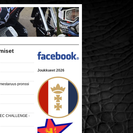
miset
Joukkueet 2026
nmestaruus pronssi
 SEC CHALLENGE -