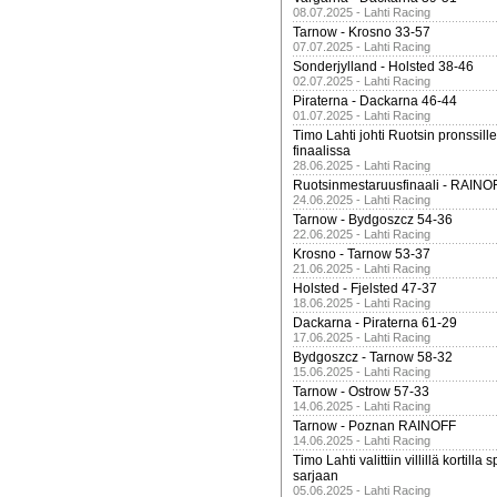
08.07.2025 - Lahti Racing
Tarnow - Krosno 33-57
07.07.2025 - Lahti Racing
Sonderjylland - Holsted 38-46
02.07.2025 - Lahti Racing
Piraterna - Dackarna 46-44
01.07.2025 - Lahti Racing
Timo Lahti johti Ruotsin pronssi
finaalissa
28.06.2025 - Lahti Racing
Ruotsinmestaruusfinaali - RAINO
24.06.2025 - Lahti Racing
Tarnow - Bydgoszcz 54-36
22.06.2025 - Lahti Racing
Krosno - Tarnow 53-37
21.06.2025 - Lahti Racing
Holsted - Fjelsted 47-37
18.06.2025 - Lahti Racing
Dackarna - Piraterna 61-29
17.06.2025 - Lahti Racing
Bydgoszcz - Tarnow 58-32
15.06.2025 - Lahti Racing
Tarnow - Ostrow 57-33
14.06.2025 - Lahti Racing
Tarnow - Poznan RAINOFF
14.06.2025 - Lahti Racing
Timo Lahti valittiin villillä kortil
sarjaan
05.06.2025 - Lahti Racing