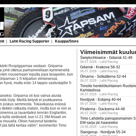
nit
|
Lahti Racing Supporter
|
Kauppa/Store
Viimeisimmät kuulu
Świętochłowice - Gdansk 41-49
06.07.2026 - Lahti Racing
rjakärki Rospiggarnaa vastaan. Griparna
Gdansk - Krakova 58-32
n ja johti ottelua parhaimmillaan kymmenellä
06.07.2026 - Lahti Racing
tenkin nousemaan lopulta jopa tasapeliin, kun
Örnarna - Solkatterna 52-44
riparnan 1-5 kilpailun viimeisessä,
06.07.2026 - Lahti Racing
n hyvä, mutta erän 14 tappio vastustajille 5-
Timolle henkilökohtainen Ruotsi
Karlstadissa
06.07.2026 - Lahti Racing
aiseksi. Griparna oli tosi vahva alusta
Nordjysk - Esbjerg 40-44
itä löyty. Meillä tietysti ei joukkueena
06.07.2026 - Lahti Racing
e on joskus semmosta. Tokavikassa erässä
 itekkin ratkasta matsin, mutta kun ei niin ei.
Piraterna - Dackarna 44-46
omenna ja lauantaiksi lennän Englantiin,
06.07.2026 - Lahti Racing
 kyllä vietävästi, kun U-21 SM-finaali on
Timo Lahdella painajaismainen
 muualla. Olisin halunnut taistella
EM-sarja jäi haaveeksi
 jää tällä kertaa väliin", kommentoi Timo
14.06.2026 - Lahti Racing
Slangerup - Nordjysk 55-34