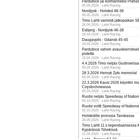
Pardubice jäi kolmanneksi Praha
05.05.2026 - Lahti Racing
Nordjysk - Holsted 48-36
05.05.2026 - Lahti Racing
Timo Lahti varmisti jatkopaikan 
26.04.2026 - Lahti Racing
Esbjerg - Nordjysk 46-38
26.04.2026 - Lahti Racing
Daugavpils - Gdansk 45-45
19.04.2026 - Lahti Racing
Pardubice vahvin avauskierroksel
pistettä
15.04.2026 - Lahti Racing
4.4.2026 Timo neljäs Gustrowissa
05.04.2026 - Lahti Racing
28.3.2026 Henryk Zyto memorial
05.04.2026 - Lahti Racing
22.3.2026 Kausi 2026 käyntiin mui
Częstochowassa
05.04.2026 - Lahti Racing
Ruotsi neljäs Speedway of Nation
04.10.2025 - Lahti Racing
Ruotsi voitti Speedway of Nation
02.10.2025 - Lahti Racing
Holstedille pronssia Tanskassa
26.09.2025 - Lahti Racing
Timo Lahti 11:s legendaarisessa 
Kypärässä Tshekissä
21.09.2025 - Lahti Racing