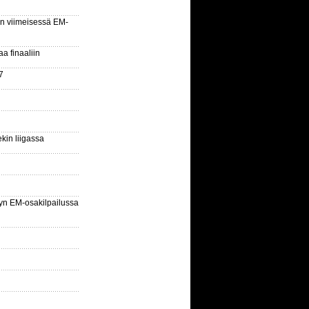
n viimeisessä EM-
aa finaaliin
7
kin liigassa
yn EM-osakilpailussa