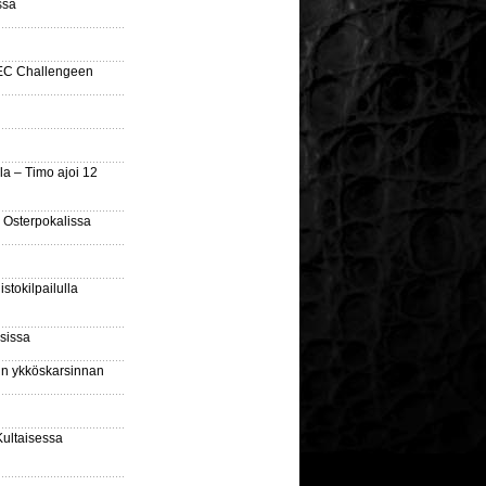
ssa
SEC Challengeen
la – Timo ajoi 12
 Osterpokalissa
stokilpailulla
sissa
sin ykköskarsinnan
Kultaisessa