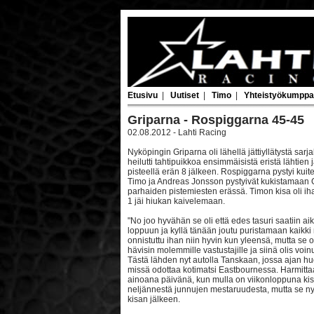
Etusivu
|
Uutiset
|
Timo
|
Yhteistyökumppa
Griparna - Rospiggarna 45-45
02.08.2012 - Lahti Racing
Nyköpingin Griparna oli lähellä jättiyllätystä sa
heilutti tahtipuikkoa ensimmäisistä eristä lähtie
pisteellä erän 8 jälkeen. Rospiggarna pystyi kui
Timo ja Andreas Jonsson pystyivät kukistamaan G
parhaiden pistemiesten erässä. Timon kisa oli iha
1 jäi hiukan kaivelemaan.
"No joo hyvähän se oli että edes tasuri saatiin aik
loppuun ja kyllä tänään joutu puristamaan kaikki m
onnistuttu ihan niin hyvin kun yleensä, mutta s
hävisin molemmille vastustajille ja siinä olis voinu
Tästä lähden nyt autolla Tanskaan, jossa ajan hu
missä odottaa kotimatsi Eastbournessa. Harmittaa
ainoana päivänä, kun mulla on viikonloppuna kisa
neljännestä junnujen mestaruudesta, mutta se nyt
kisan jälkeen.