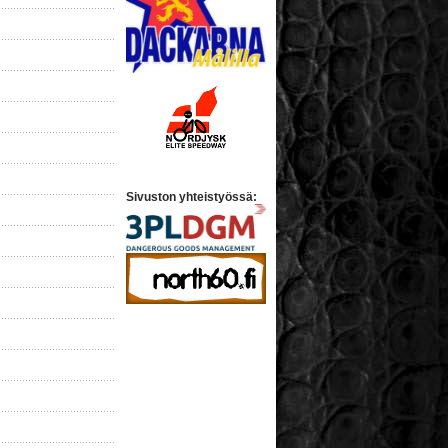
Sivuston yhteistyössä: