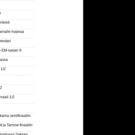
n
ärässä
arnalle hopeaa
mestari
o EM-sarjan 9.
gassa
 1/2
/2
naali 1/2
arna semifinaaliin
 ja Tarnow finaaliin
ilpailussa Saksan