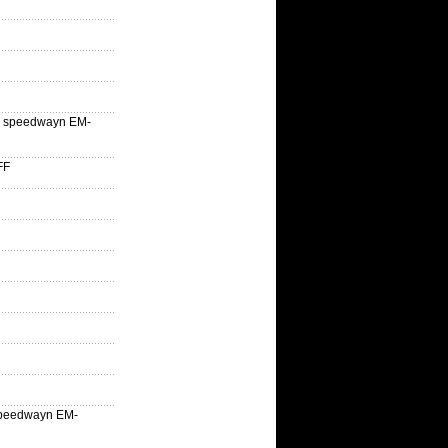
lle speedwayn EM-
FF
la speedwayn EM-