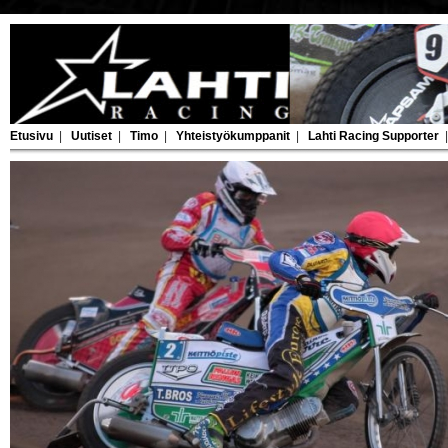
Etusivu
|
Uutiset
|
Timo
|
Yhteistyökumppanit
|
Lahti Racing Supporter