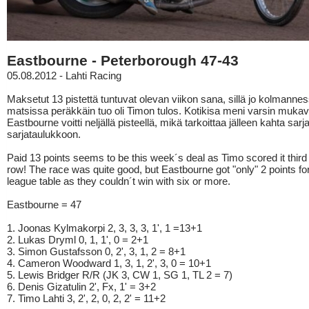
Eastbourne - Peterborough 47-43
05.08.2012 - Lahti Racing
Maksetut 13 pistettä tuntuvat olevan viikon sana, sillä jo kolmanne
matsissa peräkkäin tuo oli Timon tulos. Kotikisa meni varsin mukava
Eastbourne voitti neljällä pisteellä, mikä tarkoittaa jälleen kahta sarja
sarjataulukkoon.
Paid 13 points seems to be this week´s deal as Timo scored it third 
row! The race was quite good, but Eastbourne got "only" 2 points fo
league table as they couldn´t win with six or more.
Eastbourne = 47
1. Joonas Kylmakorpi 2, 3, 3, 3, 1', 1 =13+1
2. Lukas Dryml 0, 1, 1', 0 = 2+1
3. Simon Gustafsson 0, 2', 3, 1, 2 = 8+1
4. Cameron Woodward 1, 3, 1, 2', 3, 0 = 10+1
5. Lewis Bridger R/R (JK 3, CW 1, SG 1, TL 2 = 7)
6. Denis Gizatulin 2', Fx, 1' = 3+2
7. Timo Lahti 3, 2', 2, 0, 2, 2' = 11+2