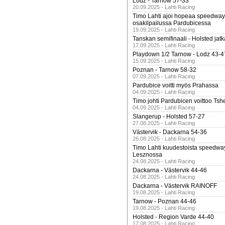
Lodz - Tarnow 57-33
20.09.2025 - Lahti Racing
Timo Lahti ajoi hopeaa speedway
osakilpailussa Pardubicessa
19.09.2025 - Lahti Racing
Tanskan semifinaali - Holsted jatk
17.09.2025 - Lahti Racing
Playdown 1/2 Tarnow - Lodz 43-4
15.09.2025 - Lahti Racing
Poznan - Tarnow 58-32
07.09.2025 - Lahti Racing
Pardubice voitti myös Prahassa
04.09.2025 - Lahti Racing
Timo johti Pardubicen voittoo Tshe
04.09.2025 - Lahti Racing
Slangerup - Holsted 57-27
27.08.2025 - Lahti Racing
Västervik - Dackarna 54-36
26.08.2025 - Lahti Racing
Timo Lahti kuudestoista speedwa
Lesznossa
24.08.2025 - Lahti Racing
Dackarna - Västervik 44-46
24.08.2025 - Lahti Racing
Dackarna - Västervik RAINOFF
19.08.2025 - Lahti Racing
Tarnow - Poznan 44-46
19.08.2025 - Lahti Racing
Holsted - Region Varde 44-40
17.08.2025 - Lahti Racing