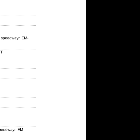
lle speedwayn EM-
FF
la speedwayn EM-