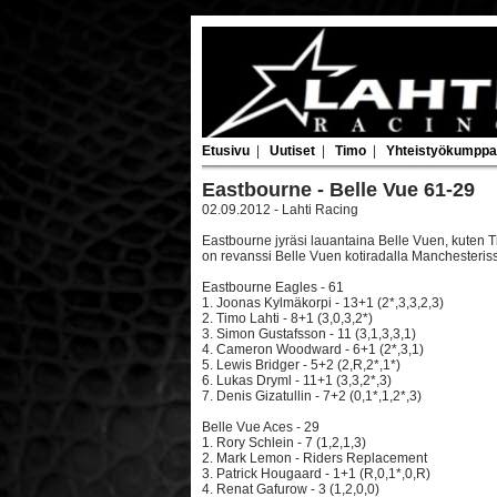
Etusivu
|
Uutiset
|
Timo
|
Yhteistyökumppa
Eastbourne - Belle Vue 61-29
02.09.2012 - Lahti Racing
Eastbourne jyräsi lauantaina Belle Vuen, kuten 
on revanssi Belle Vuen kotiradalla Manchesteris
Eastbourne Eagles - 61
1. Joonas Kylmäkorpi - 13+1 (2*,3,3,2,3)
2. Timo Lahti - 8+1 (3,0,3,2*)
3. Simon Gustafsson - 11 (3,1,3,3,1)
4. Cameron Woodward - 6+1 (2*,3,1)
5. Lewis Bridger - 5+2 (2,R,2*,1*)
6. Lukas Dryml - 11+1 (3,3,2*,3)
7. Denis Gizatullin - 7+2 (0,1*,1,2*,3)
Belle Vue Aces - 29
1. Rory Schlein - 7 (1,2,1,3)
2. Mark Lemon - Riders Replacement
3. Patrick Hougaard - 1+1 (R,0,1*,0,R)
4. Renat Gafurow - 3 (1,2,0,0)