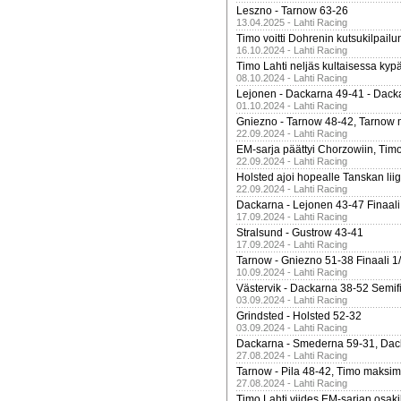
Leszno - Tarnow 63-26
13.04.2025 - Lahti Racing
Timo voitti Dohrenin kutsukilpailu
16.10.2024 - Lahti Racing
Timo Lahti neljäs kultaisessa kyp
08.10.2024 - Lahti Racing
Lejonen - Dackarna 49-41 - Dack
01.10.2024 - Lahti Racing
Gniezno - Tarnow 48-42, Tarnow 
22.09.2024 - Lahti Racing
EM-sarja päättyi Chorzowiin, Tim
22.09.2024 - Lahti Racing
Holsted ajoi hopealle Tanskan lii
22.09.2024 - Lahti Racing
Dackarna - Lejonen 43-47 Finaali
17.09.2024 - Lahti Racing
Stralsund - Gustrow 43-41
17.09.2024 - Lahti Racing
Tarnow - Gniezno 51-38 Finaali 1
10.09.2024 - Lahti Racing
Västervik - Dackarna 38-52 Semifi
03.09.2024 - Lahti Racing
Grindsted - Holsted 52-32
03.09.2024 - Lahti Racing
Dackarna - Smederna 59-31, Dack
27.08.2024 - Lahti Racing
Tarnow - Pila 48-42, Timo maksimit
27.08.2024 - Lahti Racing
Timo Lahti viides EM-sarjan osak