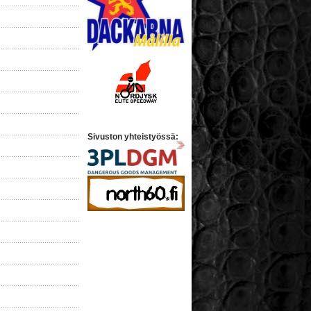
Sivuston yhteistyössä: