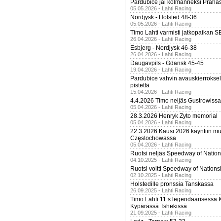
Pardubice jäi kolmanneksi Praha
05.05.2026 - Lahti Racing
Nordjysk - Holsted 48-36
05.05.2026 - Lahti Racing
Timo Lahti varmisti jatkopaikan 
26.04.2026 - Lahti Racing
Esbjerg - Nordjysk 46-38
26.04.2026 - Lahti Racing
Daugavpils - Gdansk 45-45
19.04.2026 - Lahti Racing
Pardubice vahvin avauskierroksel
pistettä
15.04.2026 - Lahti Racing
4.4.2026 Timo neljäs Gustrowissa
05.04.2026 - Lahti Racing
28.3.2026 Henryk Zyto memorial
05.04.2026 - Lahti Racing
22.3.2026 Kausi 2026 käyntiin mui
Częstochowassa
05.04.2026 - Lahti Racing
Ruotsi neljäs Speedway of Nation
04.10.2025 - Lahti Racing
Ruotsi voitti Speedway of Nation
02.10.2025 - Lahti Racing
Holstedille pronssia Tanskassa
26.09.2025 - Lahti Racing
Timo Lahti 11:s legendaarisessa 
Kypärässä Tshekissä
21.09.2025 - Lahti Racing