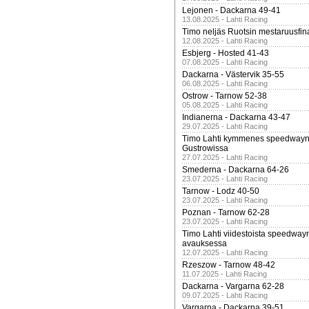
Lejonen - Dackarna 49-41
13.08.2025 - Lahti Racing
Timo neljäs Ruotsin mestaruusfin
12.08.2025 - Lahti Racing
Esbjerg - Hosted 41-43
07.08.2025 - Lahti Racing
Dackarna - Västervik 35-55
06.08.2025 - Lahti Racing
Ostrow - Tarnow 52-38
05.08.2025 - Lahti Racing
Indianerna - Dackarna 43-47
29.07.2025 - Lahti Racing
Timo Lahti kymmenes speedwayn 
Gustrowissa
27.07.2025 - Lahti Racing
Smederna - Dackarna 64-26
23.07.2025 - Lahti Racing
Tarnow - Lodz 40-50
23.07.2025 - Lahti Racing
Poznan - Tarnow 62-28
23.07.2025 - Lahti Racing
Timo Lahti viidestoista speedway
avauksessa
12.07.2025 - Lahti Racing
Rzeszow - Tarnow 48-42
11.07.2025 - Lahti Racing
Dackarna - Vargarna 62-28
09.07.2025 - Lahti Racing
Vargarna - Dackarna 39-51