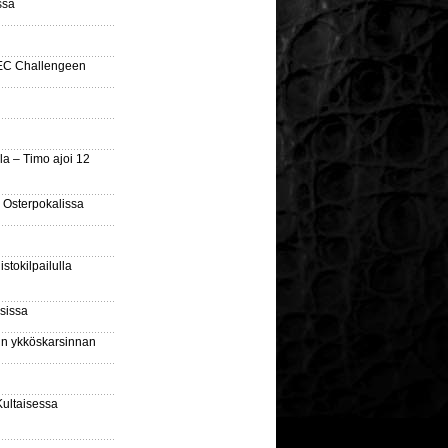
ssa
SEC Challengeen
la – Timo ajoi 12
 Osterpokalissa
stokilpailulla
sissa
sin ykköskarsinnan
Kultaisessa