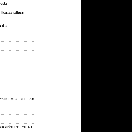
gesta
olkapää jälleen
oukkaantui
eckin EM-karsinnassa
ssa viidennen kerran