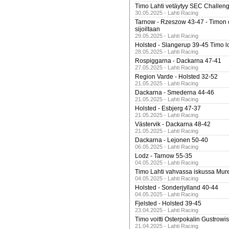
Timo Lahti vetäytyy SEC Challen
30.05.2025 - Lahti Racing
Tarnow - Rzeszow 43-47 - Timon 
sijoiltaan
29.05.2025 - Lahti Racing
Holsted - Slangerup 39-45 Timo l
28.05.2025 - Lahti Racing
Rospiggarna - Dackarna 47-41
27.05.2025 - Lahti Racing
Region Varde - Holsted 32-52
21.05.2025 - Lahti Racing
Dackarna - Smederna 44-46
21.05.2025 - Lahti Racing
Holsted - Esbjerg 47-37
21.05.2025 - Lahti Racing
Västervik - Dackarna 48-42
21.05.2025 - Lahti Racing
Dackarna - Lejonen 50-40
06.05.2025 - Lahti Racing
Lodz - Tarnow 55-35
04.05.2025 - Lahti Racing
Timo Lahti vahvassa iskussa Mur
04.05.2025 - Lahti Racing
Holsted - Sonderjylland 40-44
04.05.2025 - Lahti Racing
Fjelsted - Holsted 39-45
23.04.2025 - Lahti Racing
Timo voitti Osterpokalin Gustrowi
21.04.2025 - Lahti Racing