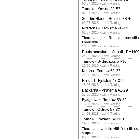
08.07.2025 - Lahti Racing
Tarnow - Krosno 33-57
07.07.2025 - Lahti Racing
Sonderjylland - Holsted 38-46
02.07.2025 - Lahti Racing
Piraterna - Dackarna 46-44
01.07.2025 - Lahti Racing
Timo Lahti johti Ruotsin pronssi
finaalissa
28.06.2025 - Lahti Racing
Ruotsinmestaruusfinaali - RAINO
24.06.2025 - Lahti Racing
Tarnow - Bydgoszcz 54-36
22.06.2025 - Lahti Racing
Krosno - Tarnow 53-37
21.06.2025 - Lahti Racing
Holsted - Fjelsted 47-37
18.06.2025 - Lahti Racing
Dackarna - Piraterna 61-29
17.06.2025 - Lahti Racing
Bydgoszcz - Tarnow 58-32
15.06.2025 - Lahti Racing
Tarnow - Ostrow 57-33
14.06.2025 - Lahti Racing
Tarnow - Poznan RAINOFF
14.06.2025 - Lahti Racing
Timo Lahti valittiin villillä kortil
sarjaan
05.06.2025 - Lahti Racing