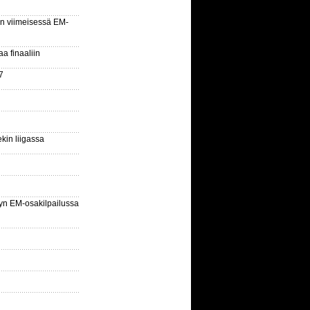
n viimeisessä EM-
aa finaaliin
7
kin liigassa
yn EM-osakilpailussa