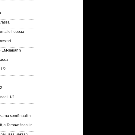
n
ärässä
arnalle hopeaa
mestari
o EM-sarjan 9.
gassa
 1/2
/2
naali 1/2
arna semifinaaliin
 ja Tarnow finaaliin
ilpailussa Saksan