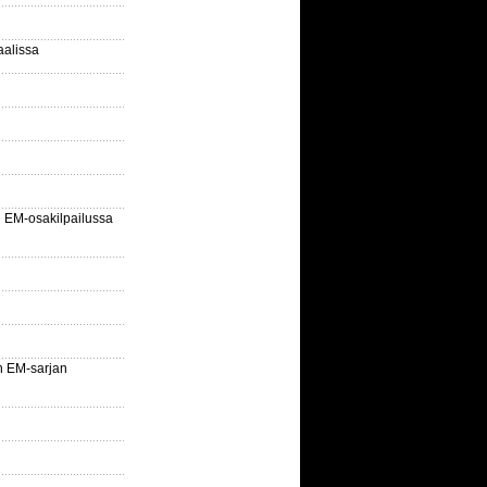
aalissa
EM-osakilpailussa
n EM-sarjan