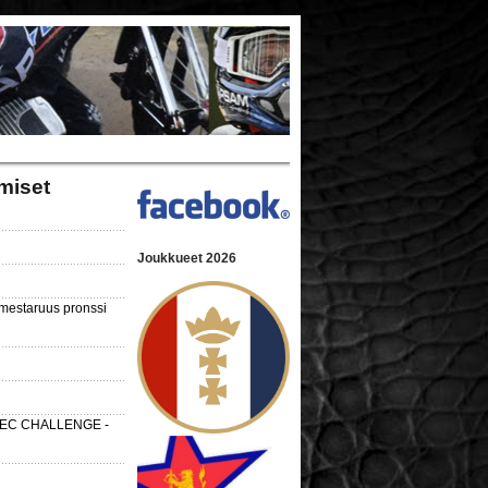
miset
Joukkueet 2026
nmestaruus pronssi
 SEC CHALLENGE -