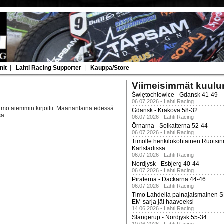
nit
|
Lahti Racing Supporter
|
Kauppa/Store
Viimeisimmät kuulu
Świętochłowice - Gdansk 41-49
06.07.2026 - Lahti Racing
Timo aiemmin kirjoitti. Maanantaina edessä
Gdansk - Krakova 58-32
sä.
06.07.2026 - Lahti Racing
Örnarna - Solkatterna 52-44
06.07.2026 - Lahti Racing
Timolle henkilökohtainen Ruotsi
Karlstadissa
06.07.2026 - Lahti Racing
Nordjysk - Esbjerg 40-44
06.07.2026 - Lahti Racing
Piraterna - Dackarna 44-46
06.07.2026 - Lahti Racing
Timo Lahdella painajaismainen
EM-sarja jäi haaveeksi
14.06.2026 - Lahti Racing
Slangerup - Nordjysk 55-34