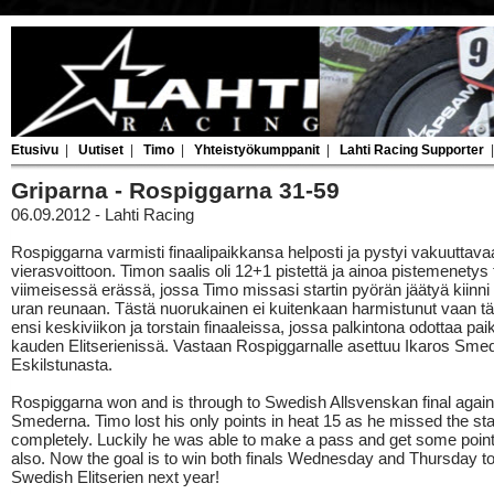
Etusivu
|
Uutiset
|
Timo
|
Yhteistyökumppanit
|
Lahti Racing Supporter
Griparna - Rospiggarna 31-59
06.09.2012 - Lahti Racing
Rospiggarna varmisti finaalipaikkansa helposti ja pystyi vakuuttava
vierasvoittoon. Timon saalis oli 12+1 pistettä ja ainoa pistemenetys t
viimeisessä erässä, jossa Timo missasi startin pyörän jäätyä kiinn
uran reunaan. Tästä nuorukainen ei kuitenkaan harmistunut vaan tä
ensi keskiviikon ja torstain finaaleissa, jossa palkintona odottaa pai
kauden Elitserienissä. Vastaan Rospiggarnalle asettuu Ikaros Sme
Eskilstunasta.
Rospiggarna won and is through to Swedish Allsvenskan final again
Smederna. Timo lost his only points in heat 15 as he missed the sta
completely. Luckily he was able to make a pass and get some point
also. Now the goal is to win both finals Wednesday and Thursday t
Swedish Elitserien next year!