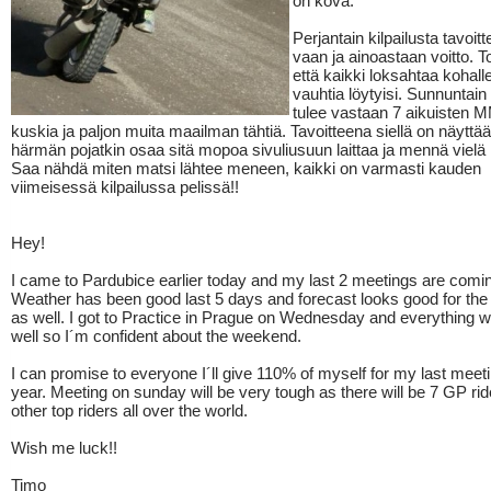
on kova.
Perjantain kilpailusta tavoit
vaan ja ainoastaan voitto. T
että kaikki loksahtaa kohall
vauhtia löytyisi. Sunnuntain
tulee vastaan 7 aikuisten 
kuskia ja paljon muita maailman tähtiä. Tavoitteena siellä on näyttää n
härmän pojatkin osaa sitä mopoa sivuliusuun laittaa ja mennä vielä
Saa nähdä miten matsi lähtee meneen, kaikki on varmasti kauden
viimeisessä kilpailussa pelissä!!
Hey!
I came to Pardubice earlier today and my last 2 meetings are comi
Weather has been good last 5 days and forecast looks good for th
as well. I got to Practice in Prague on Wednesday and everything 
well so I´m confident about the weekend.
I can promise to everyone I´ll give 110% of myself for my last meeti
year. Meeting on sunday will be very tough as there will be 7 GP ri
other top riders all over the world.
Wish me luck!!
Timo