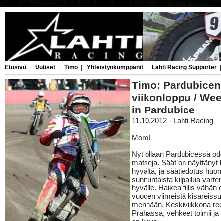
Etusivu
|
Uutiset
|
Timo
|
Yhteistyökumppanit
|
Lahti Racing Supporter
Timo: Pardubicen
viikonloppu / We
in Pardubice
11.10.2012 - Lahti Racing
Moro!
Nyt ollaan Pardubicessä o
matseja. Säät on näyttänyt 
hyvältä, ja säätiedotus huom
sunnuntaista kilpailua varte
hyvälle. Haikea fiilis vähän 
vuoden viimeistä kisareiss
mennään. Keskiviikkona re
Prahassa, vehkeet toimii ja l