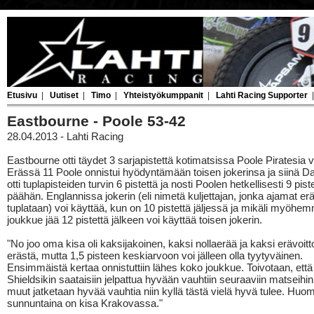
Etusivu
|
Uutiset
|
Timo
|
Yhteistyökumppanit
|
Lahti Racing Supporter
Eastbourne - Poole 53-42
28.04.2013 - Lahti Racing
Eastbourne otti täydet 3 sarjapistettä kotimatsissa Poole Piratesia 
Erässä 11 Poole onnistui hyödyntämään toisen jokerinsa ja siinä 
otti tuplapisteiden turvin 6 pistettä ja nosti Poolen hetkellisesti 9 pis
päähän. Englannissa jokerin (eli nimetä kuljettajan, jonka ajamat erä
tuplataan) voi käyttää, kun on 10 pistettä jäljessä ja mikäli myöhe
joukkue jää 12 pistettä jälkeen voi käyttää toisen jokerin.
"No joo oma kisa oli kaksijakoinen, kaksi nollaerää ja kaksi erävoitt
erästä, mutta 1,5 pisteen keskiarvoon voi jälleen olla tyytyväinen.
Ensimmäistä kertaa onnistuttiin lähes koko joukkue. Toivotaan, että
Shieldsikin saataisiin jelpattua hyvään vauhtiin seuraaviin matseihin 
muut jatketaan hyvää vauhtia niin kyllä tästä vielä hyvä tulee. Hu
sunnuntaina on kisa Krakovassa."