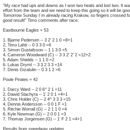
"My race had ups and downs as I won two heats and lost two. It w
effort from the team and we need to keep this going so it will be goo
Tomorrow Sunday I´m already racing Krakow, so fingers crossed fo
good result!" Timo comments after race.
Eastbourne Eagles = 53
1. Bjarne Pedersen -- 3 2' 2 1 0 =8+1
2. Timo Lahti -- 0 3 3 0 =6
3. Simon Gustafsson -- 1 1 3 0 =5
4. Cameron Woodward (C) -- 3 3 2' 2' 2 =12+2
5. Adam Shields -- 1 1 0 =2
6. Lukas Dryml -- 3 3 2 3 3 =14
7. Denis Gizatulin -- 0 3 1 2 =6
Poole Pirates = 42
1. Darcy Ward -- 2 0 6^ 2 1 =11
2. Dawid Stachyra -- 1' 2 0 1 =4+1
3. Chris Holder (C) -- 2 4^ 3 3 3 =15
4. Dennis Andersson -- 0 0 1 F =1
5. Ritchie Worrall (G) -- 2 1 1 0 =4
6. Kyle Newman (G) -- 2 0 0 1 =3
7. Thomas Jorgensen (G) -- 1' F 2 1 =4+1
Results from speedway updates