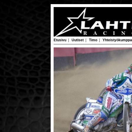
Etusivu
|
Uutiset
|
Timo
|
Yhteistyökumppa