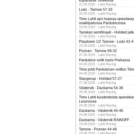
Kypärässä Tshekissä
21.09.2025 - Lahti Racing
Lodz - Tarnow 57-33
20.09.2025 - Lahti Racing
Timo Lahti ajoi hopeaa speedway
osakilpailussa Pardubicessa
19.09.2025 - Lahti Racing
Tanskan semifinaali - Holsted jatk
17.09.2025 - Lahti Racing
Playdown 1/2 Tarnow - Lodz 43-4
15.09.2025 - Lahti Racing
Poznan - Tarnow 58-32
07.09.2025 - Lahti Racing
Pardubice voitti myös Prahassa
04.09.2025 - Lahti Racing
Timo johti Pardubicen voittoo Tshe
04.09.2025 - Lahti Racing
Slangerup - Holsted 57-27
27.08.2025 - Lahti Racing
Västervik - Dackarna 54-36
26.08.2025 - Lahti Racing
Timo Lahti kuudestoista speedwa
Lesznossa
24.08.2025 - Lahti Racing
Dackarna - Västervik 44-46
24.08.2025 - Lahti Racing
Dackarna - Västervik RAINOFF
19.08.2025 - Lahti Racing
Tarnow - Poznan 44-46
19.08.2025 - Lahti Racing