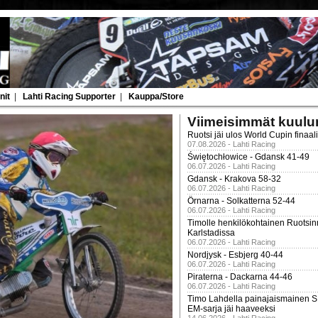
nit
|
Lahti Racing Supporter
|
Kauppa/Store
Viimeisimmät kuulu
Ruotsi jäi ulos World Cupin finaal
07.08.2026 - Lahti Racing
Świętochłowice - Gdansk 41-49
06.07.2026 - Lahti Racing
Gdansk - Krakova 58-32
06.07.2026 - Lahti Racing
Örnarna - Solkatterna 52-44
06.07.2026 - Lahti Racing
Timolle henkilökohtainen Ruotsi
Karlstadissa
06.07.2026 - Lahti Racing
Nordjysk - Esbjerg 40-44
06.07.2026 - Lahti Racing
Piraterna - Dackarna 44-46
06.07.2026 - Lahti Racing
Timo Lahdella painajaismainen
EM-sarja jäi haaveeksi