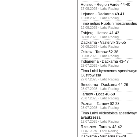
Holsted - Region Varde 44-40
17.08.2025 - Lahti Racing
Lejonen - Dackarna 49-41
13.08.2025 - Lahti Racing
Timo neljäs Ruotsin mestaruusfin
12.08.2025 - Lahti Racing
Esbjerg - Hosted 41-43
07.08.2025 - Lahti Racing
Dackarna - Västervik 35-55
06.08.2025 - Lahti Racing
Ostrow - Tarnow 52-38
05.08.2025 - Lahti Racing
Indianerna - Dackarna 43-47
29.07.2025 - Lahti Racing
Timo Lahti kymmenes speedwayn 
Gustrowissa
27.07.2025 - Lahti Racing
Smederna - Dackarna 64-26
23.07.2025 - Lahti Racing
Tarnow - Lodz 40-50
23.07.2025 - Lahti Racing
Poznan - Tarnow 62-28
23.07.2025 - Lahti Racing
Timo Lahti viidestoista speedway
avauksessa
12.07.2025 - Lahti Racing
Rzeszow - Tarnow 48-42
11.07.2025 - Lahti Racing
Dackarna - Vargarna 62-28