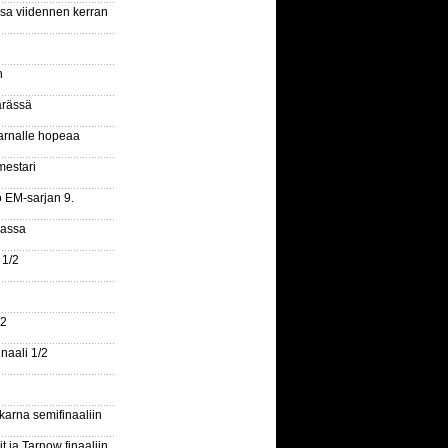
ssa viidennen kerran
n
ärässä
arnalle hopeaa
mestari
o EM-sarjan 9.
gassa
 1/2
/2
naali 1/2
arna semifinaaliin
 ja Tarnow finaaliin