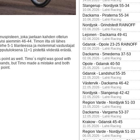
14.06.2026 - Lahti Racing
Slangerup - Nordjysk 55-34
10.06.2026 - Lahti Racing
Dackarna - Piraterna 55-34
10.06.2026 - Lahti Racing
Nordjysk - Grindstedt RAINOFF
03.06.2026 - Lahti Racing
Lejonen - Dackarna 49-41
onuspisteen, joka jaetaan kahden ottelun
02.06.2026 - Lahti Racing
isi aiemmin 46-44. Timon ilta oli lähes
Gdansk - Opole 23-25 RAINOFF
irhe 5-1 tilanteessa ja molemmat vastustajat
02.06.2026 - Lahti Racing
lopputuloksena 11+1 pistettä viidestä erästä.
Dackarna - Smederna 37-53
02.06.2026 - Lahti Racing
point as well. Timo´s night was good with
at hands, but Timo made a mistake and both
Opole - Gdansk 40-50
 point.
25.05.2026 - Lahti Racing
Gdansk - Landshut 55-35
22.05.2026 - Lahti Racing
Västervik - Dackarna 46-42
22.05.2026 - Lahti Racing
Nordjysk - Slangerup 42-42
22.05.2026 - Lahti Racing
Region Varde - Nordjysk 51-33
15.05.2026 - Lahti Racing
Dackarna - Vargarna 53-37
12.05.2026 - Lahti Racing
Krakow - Gdansk 45-45
11.05.2026 - Lahti Racing
Region Varde - Nordjysk 51-33
06.05.2026 - Lahti Racing