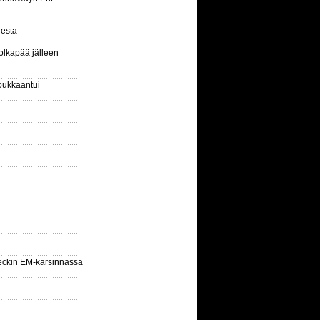
gesta
olkapää jälleen
oukkaantui
eckin EM-karsinnassa