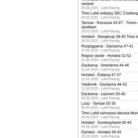
sarjaan
05.06.2025 - Lahti Racing
Timo Lahti vetäytyy SEC Challen
30.05.2025 - Lahti Racing
Tarnow - Rzeszow 43-47 - Timon 
sijoiltaan
29.05.2025 - Lahti Racing
Holsted - Slangerup 39-45 Timo l
28.05.2025 - Lahti Racing
Rospiggarna - Dackarna 47-41
27.05.2025 - Lahti Racing
Region Varde - Holsted 32-52
21.05.2025 - Lahti Racing
Dackarna - Smederna 44-46
21.05.2025 - Lahti Racing
Holsted - Esbjerg 47-37
21.05.2025 - Lahti Racing
Västervik - Dackarna 48-42
21.05.2025 - Lahti Racing
Dackarna - Lejonen 50-40
06.05.2025 - Lahti Racing
Lodz - Tarnow 55-35
04.05.2025 - Lahti Racing
Timo Lahti vahvassa iskussa Mur
04.05.2025 - Lahti Racing
Holsted - Sonderjylland 40-44
04.05.2025 - Lahti Racing
Fjelsted - Holsted 39-45
23.04.2025 - Lahti Racing