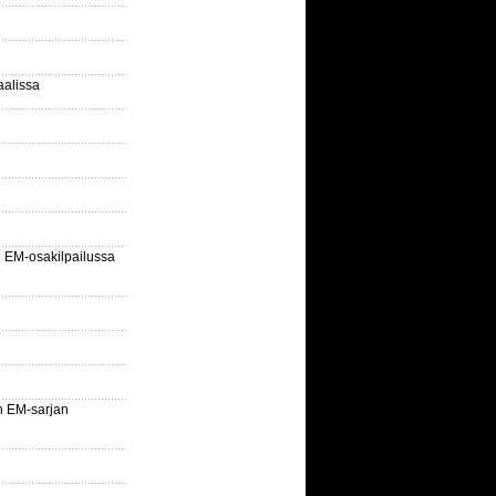
aalissa
EM-osakilpailussa
n EM-sarjan