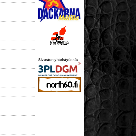
Sivuston yhteistyössä: