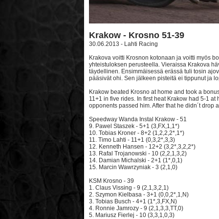
Krakow - Krosno 51-39
30.06.2013 - Lahti Racing
Krakova voitti Krosnon kotonaan ja voitti myös b
yhteistuloksen perusteella. Vieraissa Krakova häv
täydellinen. Ensimmäisessä erässä tuli tosin ajov
pääsivät ohi. Sen jälkeen pisteitä ei tippunut ja 
Krakow beated Krosno at home and took a bonus 
11+1 in five rides. In first heat Krakow had 5-1 
opponents passed him. After that he didn´t drop a
Speedway Wanda Instal Krakow - 51
9. Pawel Staszek - 5+1 (3,FX,1,1*)
10. Tobias Kroner - 8+2 (1,2,2,2*,1*)
11. Timo Lahti - 11+1 (0,3,2*,3,3)
12. Kenneth Hansen - 12+2 (3,2*,3,2,2*)
13. Rafal Trojanowski - 10 (2,2,1,3,2)
14. Damian Michalski - 2+1 (1*,0,1)
15. Marcin Wawrzyniak - 3 (2,1,0)
KSM Krosno - 39
1. Claus Vissing - 9 (2,1,3,2,1)
2. Szymon Kielbasa - 3+1 (0,0,2*,1,N)
3. Tobias Busch - 4+1 (1*,3,FX,N)
4. Ronnie Jamrozy - 9 (2,1,3,3,TT,0)
5. Mariusz Fierlej - 10 (3,3,1,0,3)