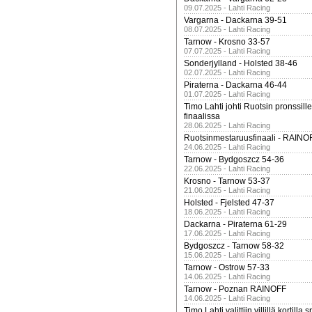
09.07.2025 - Lahti Racing
Vargarna - Dackarna 39-51
08.07.2025 - Lahti Racing
Tarnow - Krosno 33-57
07.07.2025 - Lahti Racing
Sonderjylland - Holsted 38-46
02.07.2025 - Lahti Racing
Piraterna - Dackarna 46-44
01.07.2025 - Lahti Racing
Timo Lahti johti Ruotsin pronssi
finaalissa
28.06.2025 - Lahti Racing
Ruotsinmestaruusfinaali - RAINO
24.06.2025 - Lahti Racing
Tarnow - Bydgoszcz 54-36
22.06.2025 - Lahti Racing
Krosno - Tarnow 53-37
21.06.2025 - Lahti Racing
Holsted - Fjelsted 47-37
18.06.2025 - Lahti Racing
Dackarna - Piraterna 61-29
17.06.2025 - Lahti Racing
Bydgoszcz - Tarnow 58-32
15.06.2025 - Lahti Racing
Tarnow - Ostrow 57-33
14.06.2025 - Lahti Racing
Tarnow - Poznan RAINOFF
14.06.2025 - Lahti Racing
Timo Lahti valittiin villillä kortil