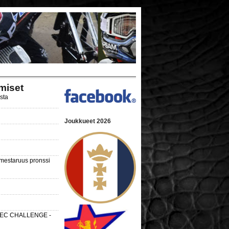
miset
ista
Joukkueet 2026
nmestaruus pronssi
 SEC CHALLENGE -