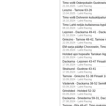
Timo voitti Osterpokalin Gustrowi
21.04.2025 - Lahti Racing
Leszno - Tarnow 63-26
13.04.2025 - Lahti Racing
Timo voitti Dohrenin kutsukilpailu
16.10.2024 - Lahti Racing
Timo Lahti neljäs kultaisessa kyp
08.10.2024 - Lahti Racing
Lejonen - Dackarna 49-41 - Dack
01.10.2024 - Lahti Racing
Gniezno - Tarnow 48-42, Tarnow 
22.09.2024 - Lahti Racing
EM-sarja päättyi Chorzowiin, Tim
22.09.2024 - Lahti Racing
Holsted ajoi hopealle Tanskan lii
22.09.2024 - Lahti Racing
Dackarna - Lejonen 43-47 Finaali
17.09.2024 - Lahti Racing
Stralsund - Gustrow 43-41
17.09.2024 - Lahti Racing
Tarnow - Gniezno 51-38 Finaali 1
10.09.2024 - Lahti Racing
Västervik - Dackarna 38-52 Semifi
03.09.2024 - Lahti Racing
Grindsted - Holsted 52-32
03.09.2024 - Lahti Racing
Dackarna - Smederna 59-31, Dack
27.08.2024 - Lahti Racing
Tarnow - Pila 48-42, Timo maksimit