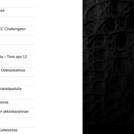
ssa
SEC Challengeen
la – Timo ajoi 12
 Osterpokalissa
stokilpailulla
sissa
sin ykköskarsinnan
Kultaisessa