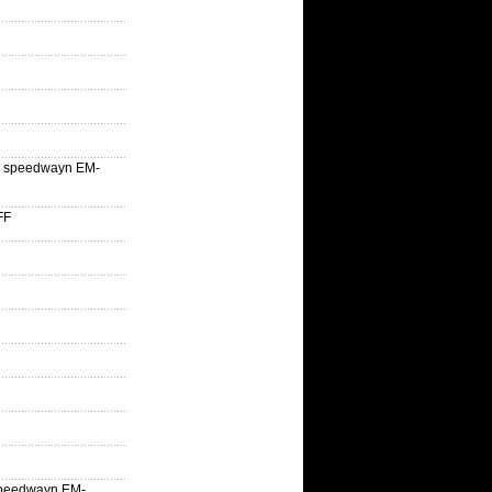
lle speedwayn EM-
FF
la speedwayn EM-