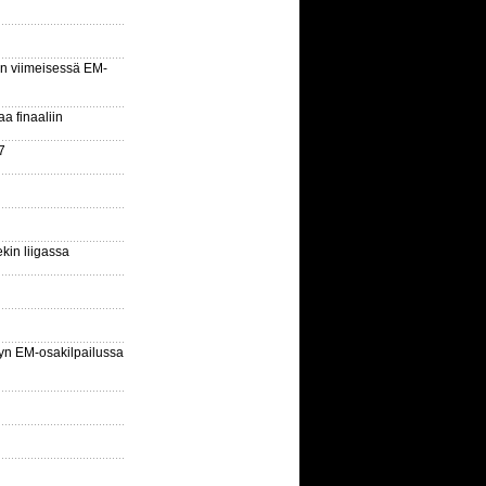
n viimeisessä EM-
aa finaaliin
7
kin liigassa
yn EM-osakilpailussa