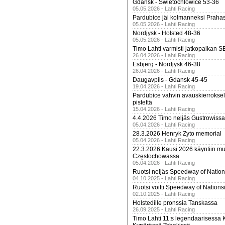
Gdansk - Swietochlowice 53-36
05.05.2026 - Lahti Racing
Pardubice jäi kolmanneksi Praha
05.05.2026 - Lahti Racing
Nordjysk - Holsted 48-36
05.05.2026 - Lahti Racing
Timo Lahti varmisti jatkopaikan 
26.04.2026 - Lahti Racing
Esbjerg - Nordjysk 46-38
26.04.2026 - Lahti Racing
Daugavpils - Gdansk 45-45
19.04.2026 - Lahti Racing
Pardubice vahvin avauskierroksel
pistettä
15.04.2026 - Lahti Racing
4.4.2026 Timo neljäs Gustrowissa
05.04.2026 - Lahti Racing
28.3.2026 Henryk Zyto memorial
05.04.2026 - Lahti Racing
22.3.2026 Kausi 2026 käyntiin mui
Częstochowassa
05.04.2026 - Lahti Racing
Ruotsi neljäs Speedway of Nation
04.10.2025 - Lahti Racing
Ruotsi voitti Speedway of Nation
02.10.2025 - Lahti Racing
Holstedille pronssia Tanskassa
26.09.2025 - Lahti Racing
Timo Lahti 11:s legendaarisessa 