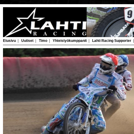
Etusivu
|
Uutiset
|
Timo
|
Yhteistyökumppanit
|
Lahti Racing Supporter