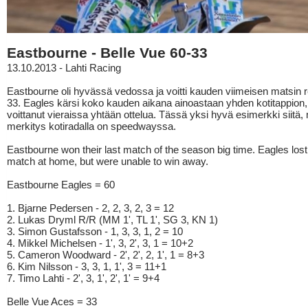
Eastbourne - Belle Vue 60-33
13.10.2013 - Lahti Racing
Eastbourne oli hyvässä vedossa ja voitti kauden viimeisen matsin re
33. Eagles kärsi koko kauden aikana ainoastaan yhden kotitappion,
voittanut vieraissa yhtään ottelua. Tässä yksi hyvä esimerkki siitä,
merkitys kotiradalla on speedwayssa.
Eastbourne won their last match of the season big time. Eagles lost
match at home, but were unable to win away.
Eastbourne Eagles = 60
1. Bjarne Pedersen - 2, 2, 3, 2, 3 = 12
2. Lukas Dryml R/R (MM 1', TL 1', SG 3, KN 1)
3. Simon Gustafsson - 1, 3, 3, 1, 2 = 10
4. Mikkel Michelsen - 1', 3, 2', 3, 1 = 10+2
5. Cameron Woodward - 2', 2', 2, 1', 1 = 8+3
6. Kim Nilsson - 3, 3, 1, 1', 3 = 11+1
7. Timo Lahti - 2', 3, 1', 2', 1' = 9+4
Belle Vue Aces = 33