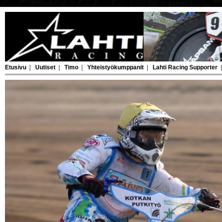
Etusivu
|
Uutiset
|
Timo
|
Yhteistyökumppanit
|
Lahti Racing Supporter