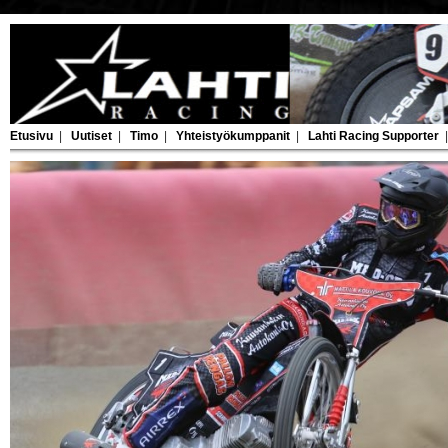
Etusivu
|
Uutiset
|
Timo
|
Yhteistyökumppanit
|
Lahti Racing Supporter