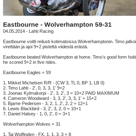
Eastbourne - Wolverhampton 59-31
04.05.2014 - Lahti Racing
Eastbourne voitti reilusti kotimatsissa Wolverhamptonin. Timo jatko
virettään ja ajoi 9+2 pistettä viidestä erästä.
Eastbourne beated Wolverhampton at home. Timo's good form hol
he scored 9+2 in five rides.
Eastbourne Eagles = 59
1. Mikkel Michelsen R/R - (CW 3, TL 0, BP 1, LB 0)
2. Timo Lahti - 2', 0, 3, 3, 1' 9+2
3. Joonas Kylmakorpi - 2', 3, 2', 3 = 10+2 PAID MAXIMUM
4. Cameron Woodward - 3, 3, 2', 3, 3, 1' = 15+2
5. Bjarne Pedersen - 3, 2, 1, 2', 2, 2 = 12+1
6. Lewis Blackbird - 3, 2', 3, 2, 0 = 10+1
7. Daniel Halsey - 1, 0, 2', 0 = 3+1
Wolverhampton Wolves = 31
1. Tai Woffinden - FX, 1, 1, 3, 3 = 8