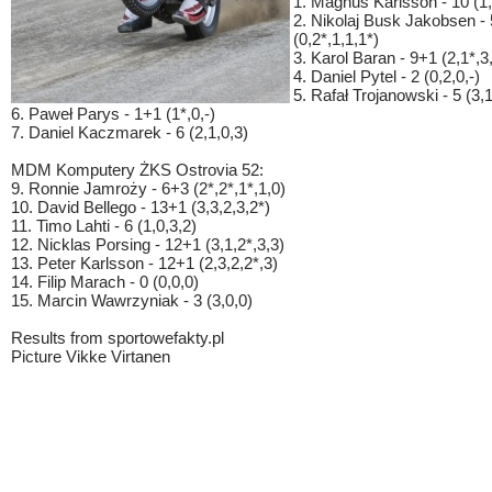
1. Magnus Karlsson - 10 (1,
2. Nikolaj Busk Jakobsen -
(0,2*,1,1,1*)
3. Karol Baran - 9+1 (2,1*,3
4. Daniel Pytel - 2 (0,2,0,-)
5. Rafał Trojanowski - 5 (3,1
6. Paweł Parys - 1+1 (1*,0,-)
7. Daniel Kaczmarek - 6 (2,1,0,3)
MDM Komputery ŻKS Ostrovia 52:
9. Ronnie Jamroży - 6+3 (2*,2*,1*,1,0)
10. David Bellego - 13+1 (3,3,2,3,2*)
11. Timo Lahti - 6 (1,0,3,2)
12. Nicklas Porsing - 12+1 (3,1,2*,3,3)
13. Peter Karlsson - 12+1 (2,3,2,2*,3)
14. Filip Marach - 0 (0,0,0)
15. Marcin Wawrzyniak - 3 (3,0,0)
Results from sportowefakty.pl
Picture Vikke Virtanen