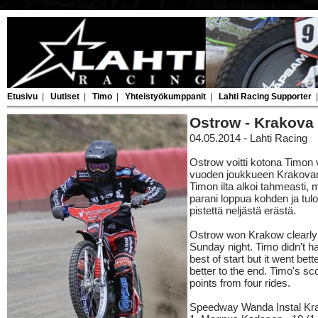
Etusivu
|
Uutiset
|
Timo
|
Yhteistyökumppanit
|
Lahti Racing Supporter
Ostrow - Krakova
04.05.2014 - Lahti Racing
Ostrow voitti kotona Timon 
vuoden joukkueen Krakovan
Timon ilta alkoi tahmeasti, 
parani loppua kohden ja tul
pistettä neljästä erästä.
Ostrow won Krakow clearly
Sunday night. Timo didn't h
best of start but it went bett
better to the end. Timo's s
points from four rides.
Speedway Wanda Instal Kr