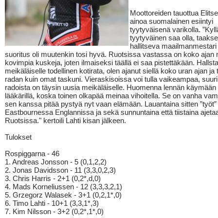
Moottoreiden tauottua Elitse
ainoa suomalainen esiintyi
tyytyväisenä varikolla. ”Kyl
tyytyväinen saa olla, taakse 
hallitseva maailmanmestari
suoritus oli muutenkin tosi hyvä. Ruotsissa vastassa on koko ajan
kovimpia kuskeja, joten ilmaiseksi täällä ei saa pistettäkään. Hallst
meikäläiselle todellinen kotirata, olen ajanut siellä koko uran ajan ja
radan kuin omat taskuni. Vieraskisoissa voi tulla vaikeampaa, suur
radoista on täysin uusia meikäläiselle. Huomenna lennän käymä
lääkärillä, koska toinen olkapää meinaa vihoitella. Se on vanha va
sen kanssa pitää pystyä nyt vaan elämään. Lauantaina sitten ”työt” 
Eastbournessa Englannissa ja sekä sunnuntaina että tiistaina ajeta
Ruotsissa." kertoili Lahti kisan jälkeen.
Tulokset
Rospiggarna - 46
1. Andreas Jonsson - 5 (0,1,2,2)
2. Jonas Davidsson - 11 (3,3,0,2,3)
3. Chris Harris - 2+1 (0,2*,d,0)
4. Mads Korneliussen - 12 (3,3,3,2,1)
5. Grzegorz Walasek - 3+1 (0,2,1*,0)
6. Timo Lahti - 10+1 (3,3,1*,3)
7. Kim Nilsson - 3+2 (0,2*,1*,0)