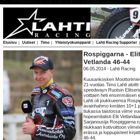
Etusivu
|
Uutiset
|
Timo
|
Yhteistyökumppanit
|
Lahti Racing Supporter
Rospiggarna - Eli
Vetlanda 46-44
06.05.2014 - Lahti Racing
Kuusankosken Moottorimie
21-vuotias Timo Lahti aloitti 
speedwayn Ruotsin Elitseri
voittaen heti ensimmäisen 
Lahti oli joukkueensa Rosp
avainhahmo keräten 10+1 pi
tiukassa taistossa viime v
hopeamitalisti Elit Vetlanda
Sarjanousija Rospiggarna rut
niukkaan kotivoittoon viime
erässä ja loppupisteet kirjat
46-44.