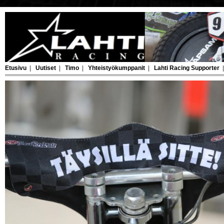
Etusivu
|
Uutiset
|
Timo
|
Yhteistyökumppanit
|
Lahti Racing Supporter