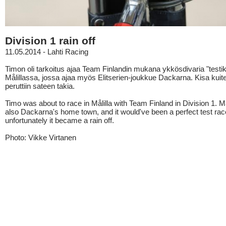
Division 1 rain off
11.05.2014 - Lahti Racing
Timon oli tarkoitus ajaa Team Finlandin mukana ykkösdivaria "testi
Målillassa, jossa ajaa myös Elitserien-joukkue Dackarna. Kisa kuit
peruttiin sateen takia.
Timo was about to race in Målilla with Team Finland in Division 1. Mål
also Dackarna's home town, and it would've been a perfect test rac
unfortunately it became a rain off.
Photo: Vikke Virtanen