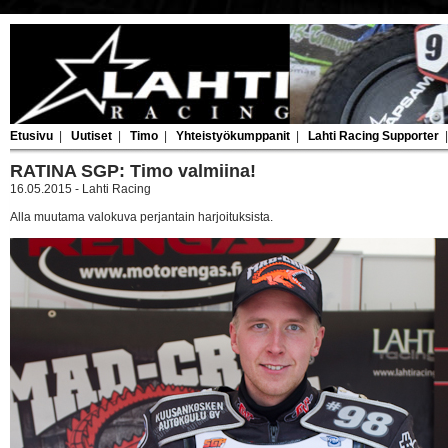
Etusivu
|
Uutiset
|
Timo
|
Yhteistyökumppanit
|
Lahti Racing Supporter
RATINA SGP: Timo valmiina!
16.05.2015 - Lahti Racing
Alla muutama valokuva perjantain harjoituksista.