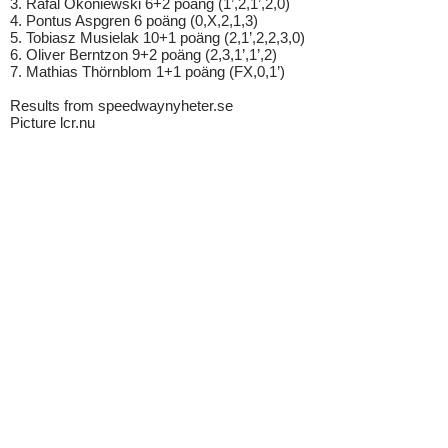
3. Rafal Okoniewski 6+2 poäng (1’,2,1’,2,0)
4. Pontus Aspgren 6 poäng (0,X,2,1,3)
5. Tobiasz Musielak 10+1 poäng (2,1’,2,2,3,0)
6. Oliver Berntzon 9+2 poäng (2,3,1’,1’,2)
7. Mathias Thörnblom 1+1 poäng (FX,0,1’)
Results from speedwaynyheter.se
Picture lcr.nu