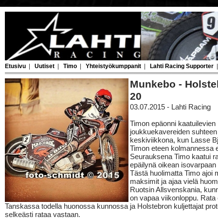
Etusivu
|
Uutiset
|
Timo
|
Yhteistyökumppanit
|
Lahti Racing Supporter
Munkebo - Holste
20
03.07.2015 - Lahti Racing
Timon epäonni kaatuilevien
joukkuekavereiden suhteen 
keskiviikkona, kun Lasse Bj
Timon eteen kolmannessa 
Seurauksena Timo kaatui raj
epäilynä oikean isovarpaa
Tästä huolimatta Timo ajoi
maksimit ja ajaa vielä huo
Ruotsin Allsvenskania, ku
on vapaa viikonloppu. Rata 
Tanskassa todella huonossa kunnossa ja Holstebron kuljettajat prot
selkeästi rataa vastaan.