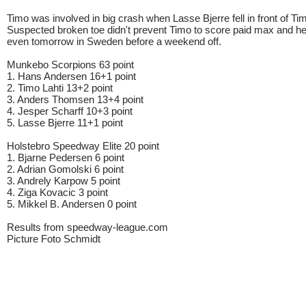
Timo was involved in big crash when Lasse Bjerre fell in front of Ti
Suspected broken toe didn't prevent Timo to score paid max and he 
even tomorrow in Sweden before a weekend off.
Munkebo Scorpions 63 point
1. Hans Andersen 16+1 point
2. Timo Lahti 13+2 point
3. Anders Thomsen 13+4 point
4. Jesper Scharff 10+3 point
5. Lasse Bjerre 11+1 point
Holstebro Speedway Elite 20 point
1. Bjarne Pedersen 6 point
2. Adrian Gomolski 6 point
3. Andrely Karpow 5 point
4. Ziga Kovacic 3 point
5. Mikkel B. Andersen 0 point
Results from speedway-league.com
Picture Foto Schmidt