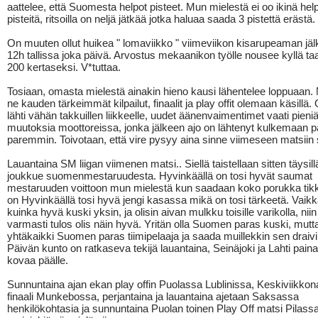
aattelee, että Suomesta helpot pisteet. Mun mielestä ei oo ikinä hel
pisteitä, ritsoilla on neljä jätkää jotka haluaa saada 3 pistettä erästä.
On muuten ollut huikea " lomaviikko " viimeviikon kisarupeaman jäl
12h tallissa joka päivä. Arvostus mekaanikon työlle nousee kyllä ta
200 kertaseksi. V*tuttaa.
Tosiaan, omasta mielestä ainakin hieno kausi lähentelee loppuaan. 
ne kauden tärkeimmät kilpailut, finaalit ja play offit olemaan käsillä
lähti vähän takkuillen liikkeelle, uudet äänenvaimentimet vaati pieni
muutoksia moottoreissa, jonka jälkeen ajo on lähtenyt kulkemaan 
paremmin. Toivotaan, että vire pysyy aina sinne viimeseen matsiin
Lauantaina SM liigan viimenen matsi.. Siellä taistellaan sitten täysillä
joukkue suomenmestaruudesta. Hyvinkäällä on tosi hyvät saumat
mestaruuden voittoon mun mielestä kun saadaan koko porukka tikki
on Hyvinkäällä tosi hyvä jengi kasassa mikä on tosi tärkeetä. Vaikk
kuinka hyvä kuski yksin, ja olisin aivan mulkku toisille varikolla, niin
varmasti tulos olis näin hyvä. Yritän olla Suomen paras kuski, mutt
yhtäkaikki Suomen paras tiimipelaaja ja saada muillekkin sen draivi
Päivän kunto on ratkaseva tekijä lauantaina, Seinäjoki ja Lahti pain
kovaa päälle.
Sunnuntaina ajan ekan play offin Puolassa Lublinissa, Keskiviikko
finaali Munkebossa, perjantaina ja lauantaina ajetaan Saksassa
henkilökohtasia ja sunnuntaina Puolan toinen Play Off matsi Pilass