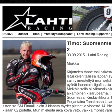
Etusivu
|
Uutiset
|
Timo
|
Yhteistyökumppanit
|
Lahti Racing Supporter
Timo: Suomenmes
2
03.09.2015 - Lahti Racing
Moikka
Kirjottelen tänne tosi pitkäst
Istuskelen tallissa läppäri sy
sain viimesteltyä mun sek
pyörät lauantain liigafinaalia
Meikäläisellä oli viimeviikoll
aikamoinen kisarupeama. Ti
Suomessa, Keskiviikkona 
Perjantaina Tanskassa ja lau
sitten se SM Finaali. ajoin 3 kisasta täydet pisteet ja yhdestä 14. Ne
kisaan 62 pistettä. Mun mielestä aika kova veto, vaikka monet var