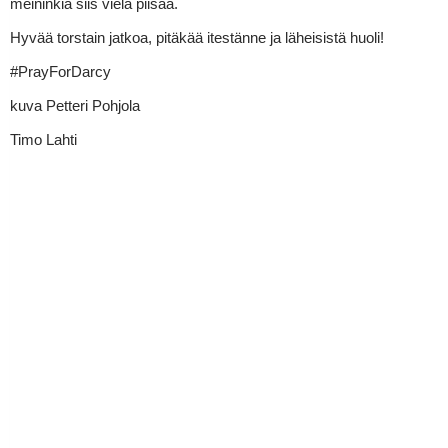
meininkiä siis vielä piisaa.
Hyvää torstain jatkoa, pitäkää itestänne ja läheisistä huoli!
#PrayForDarcy
kuva Petteri Pohjola
Timo Lahti