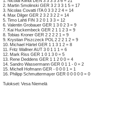
1. Nicolai Klindt DEN 3 3 3 3 3 6 = 21
2. Martin Smolinski GER 3 2 3 3 1 5 = 17
3. Nicolas Covatti ITA 0 3 3 2 2 4 = 14
4. Max Dilger GER 2 3 2 3 2 2 = 14
5. Timo Lahti FIN 3 2 0 1 3 3 = 12
6. Valentin Grobauer GER 1 3 0 2 3 = 9
7. Kai Huckembeck GER 2 1 1 2 3 = 9
8. Tobias Kroner GER 2 2 2 2 1 = 9
9. Krystian Piszczeck POL 2 2 2 1 2 = 9
10. Michael Härtel GER 1 1 3 1 2 = 8
11. Fritz Wallner AUT 3 0 1 1 1 = 6
12. Mark Riss GER 1 0 1 3 0 = 5
13. Rene Deddens GER 1 1 2 0 0 = 4
14. Sandro Wassermann GER 0 1 1 - 0 = 2
15. Michell Hofmann GER - 0 0 0 1 = 1
16. Philipp Schmuttermayer GER 0 0 0 0 0 = 0
Tulokset: Vesa Niemelä