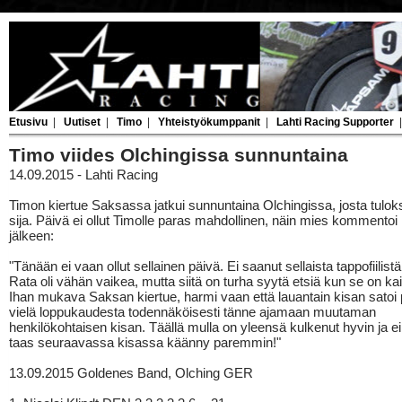
Etusivu
|
Uutiset
|
Timo
|
Yhteistyökumppanit
|
Lahti Racing Supporter
Timo viides Olchingissa sunnuntaina
14.09.2015 - Lahti Racing
Timon kiertue Saksassa jatkui sunnuntaina Olchingissa, josta tulok
sija. Päivä ei ollut Timolle paras mahdollinen, näin mies kommentoi
jälkeen:
"Tänään ei vaan ollut sellainen päivä. Ei saanut sellaista tappofiilistä
Rata oli vähän vaikea, mutta siitä on turha syytä etsiä kun se on ka
Ihan mukava Saksan kiertue, harmi vaan että lauantain kisan satoi 
vielä loppukaudesta todennäköisesti tänne ajamaan muutaman
henkilökohtaisen kisan. Täällä mulla on yleensä kulkenut hyvin ja 
taas seuraavassa kisassa käänny paremmin!"
13.09.2015 Goldenes Band, Olching GER