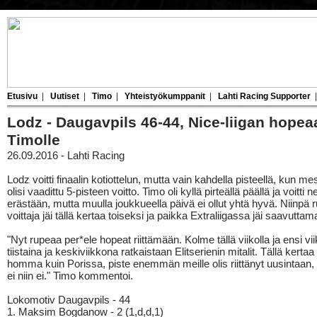
Etusivu
|
Uutiset
|
Timo
|
Yhteistyökumppanit
|
Lahti Racing Supporter
Lodz - Daugavpils 46-44, Nice-liigan hopea
Timolle
26.09.2016 - Lahti Racing
Lodz voitti finaalin kotiottelun, mutta vain kahdella pisteellä, kun m
olisi vaadittu 5-pisteen voitto. Timo oli kyllä pirteällä päällä ja voitti n
erästään, mutta muulla joukkueella päivä ei ollut yhtä hyvä. Niinpä 
voittaja jäi tällä kertaa toiseksi ja paikka Extraliigassa jäi saavuttama
"Nyt rupeaa per*ele hopeat riittämään. Kolme tällä viikolla ja ensi vii
tiistaina ja keskiviikkona ratkaistaan Elitserienin mitalit. Tällä kerta
homma kuin Porissa, piste enemmän meille olis riittänyt uusintaan,
ei niin ei." Timo kommentoi.
Lokomotiv Daugavpils - 44
1. Maksim Bogdanow - 2 (1,d,d,1)