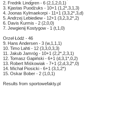
2. Fredrik Lindgren - 6 (2,1,2,0,1)
3. Kjastas Puodżuks - 10+1 (1,2*,3,1,3)
4. Joonas Kylmaekorpi - 11+1 (3,3,2*,3,d)
5. Andrzej Lebiediew - 12+1 (3,2,3,2*,2)
6. Davis Kurmis - 2 (2,0,0)
7. Jewgienij Kostygow - 1 (t,1,0)
Orzeł Łódź - 46
9. Hans Andersen - 3 (w,1,1,1)
10. Timo Lahti - 12 (3,3,0,3,3)
11. Jakub Jamróg - 10+1 (2,2*,2,3,1)
12. Tomasz Gapiński - 6+1 (d,3,1*,0,2)
13. Robert Miśkowiak - 7+1 (2,d,3,2*,0)
14. Michał Piosicki - 6+1 (3,1,2*)
15. Oskar Bober - 2 (1,0,1)
Results from sportowefakty.pl