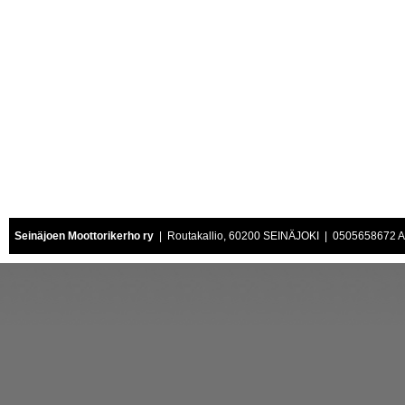
Seinäjoen Moottorikerho ry
| Routakallio, 60200 SEINÄJOKI | 0505658672 Air