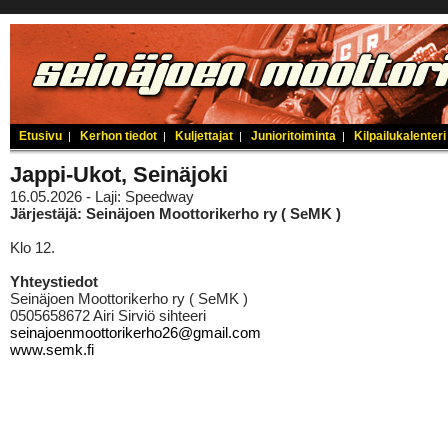
Etusivu
Kerhon tiedot
Kuljettajat
Junioritoiminta
Kilpailukalenteri
|
|
|
|
Jappi-Ukot, Seinäjoki
16.05.2026 - Laji: Speedway
Järjestäjä: Seinäjoen Moottorikerho ry ( SeMK )
Klo 12.
Yhteystiedot
Seinäjoen Moottorikerho ry ( SeMK )
0505658672 Airi Sirviö sihteeri
seinajoenmoottorikerho26@gmail.com
www.semk.fi