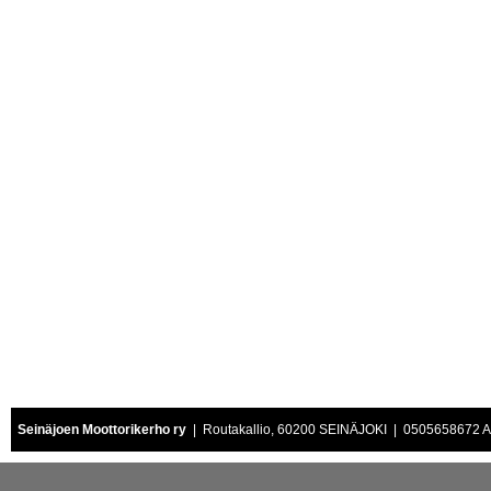
Seinäjoen Moottorikerho ry
| Routakallio, 60200 SEINÄJOKI | 0505658672 Air