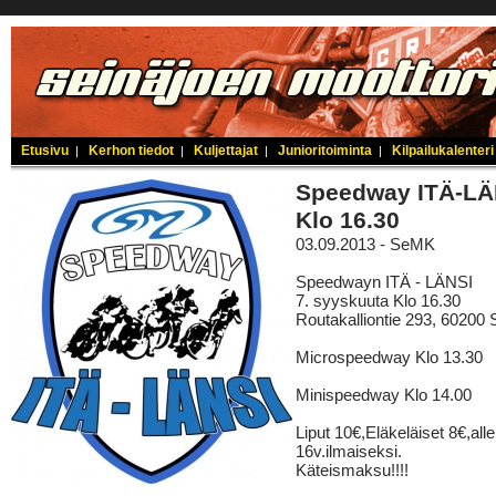
Etusivu
Kerhon tiedot
Kuljettajat
Junioritoiminta
Kilpailukalenteri
|
|
|
|
Speedway ITÄ-LÄ
Klo 16.30
03.09.2013 - SeMK
Speedwayn ITÄ - LÄNSI
7. syyskuuta Klo 16.30
Routakalliontie 293, 60200 
Microspeedway Klo 13.30
Minispeedway Klo 14.00
Liput 10€,Eläkeläiset 8€,alle
16v.ilmaiseksi.
Käteismaksu!!!!