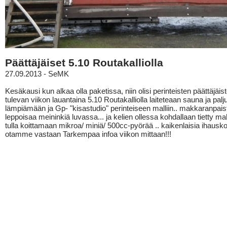
Päättäjäiset 5.10 Routakalliolla
27.09.2013 - SeMK
Kesäkausi kun alkaa olla paketissa, niin olisi perinteisten päättäjäist
tulevan viikon lauantaina 5.10 Routakalliolla laiteteaan sauna ja palj
lämpiämään ja Gp- "kisastudio" perinteiseen malliin.. makkaranpais
leppoisaa meininkiä luvassa... ja kelien ollessa kohdallaan tietty ma
tulla koittamaan mikroa/ miniä/ 500cc-pyörää .. kaikenlaisia ihausko
otamme vastaan Tarkempaa infoa viikon mittaan!!!