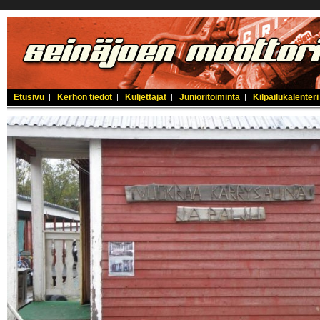
Etusivu
Kerhon tiedot
Kuljettajat
Junioritoiminta
Kilpailukalenteri
|
|
|
|