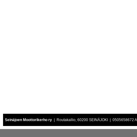
Seinäjoen Moottorikerho ry
| Routakallio, 60200 SEINÄJOKI | 0505658672 Air