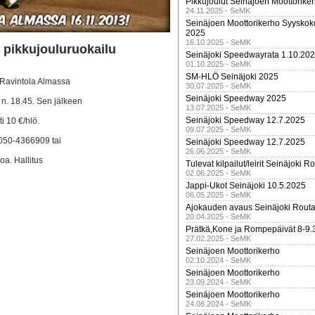
Pikkujoulut Seinäjoen Moottorike
24.11.2025 - SeMK
Seinäjoen Moottorikerho Syyskoko
2025
16.10.2025 - SeMK
 pikkujouluruokailu
Seinäjoki Speedwayrata 1.10.20
01.10.2025 - SeMK
SM-HLÖ Seinäjoki 2025
-Ravintola Almassa
30.07.2025 - SeMK
Seinäjoki Speedway 2025
 n. 18.45. Sen jälkeen
13.07.2025 - SeMK
Seinäjoki Speedway 12.7.2025
ti 10 €/hlö.
09.07.2025 - SeMK
 050-4366909 tai
Seinäjoki Speedway 12.7.2025
26.06.2025 - SeMK
oa. Hallitus
Tulevat kilpailut/leirit Seinäjoki R
02.06.2025 - SeMK
Jappi-Ukot Seinäjoki 10.5.2025
06.05.2025 - SeMK
Ajokauden avaus Seinäjoki Routa
20.04.2025 - SeMK
Prätkä,Kone ja Rompepäivät 8-9.
27.02.2025 - SeMK
Seinäjoen Moottorikerho
02.10.2024 - SeMK
Seinäjoen Moottorikerho
23.09.2024 - SeMK
Seinäjoen Moottorikerho
24.08.2024 - SeMK