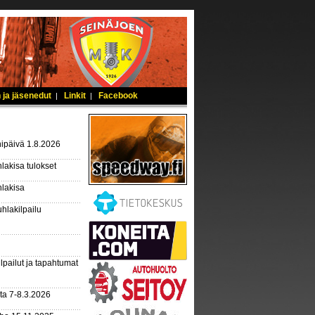
 ja jäsenedut
Linkit
Facebook
|
|
ipäivä 1.8.2026
lakisa tulokset
hlakisa
hlakilpailu
lpailut ja tapahtumat
ta 7-8.3.2026