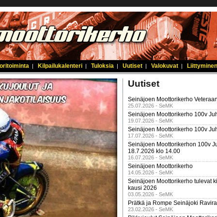
oritoiminta
Kilpailukalenteri
Tuloksia
Uutiset
Valokuvat
Liittyminen
|
|
|
|
|
Uutiset
Seinäjoen Moottorikerho Veteraan
25.07.2026 - SeMK
Seinäjoen Moottorikerho 100v Juh
19.07.2026 - SeMK
Seinäjoen Moottorikerho 100v Ju
17.07.2026 - SeMK
Seinäjoen Moottorikerhon 100v Ju
18.7.2026 klo 14.00
16.07.2026 - SeMK
Seinäjoen Moottorikerho
14.05.2026 - SeMK
Seinäjoen Moottorikerho tulevat ki
kausi 2026
03.05.2026 - SeMK
Prätkä ja Rompe Seinäjoki Ravira
23.02.2026 - SeMK