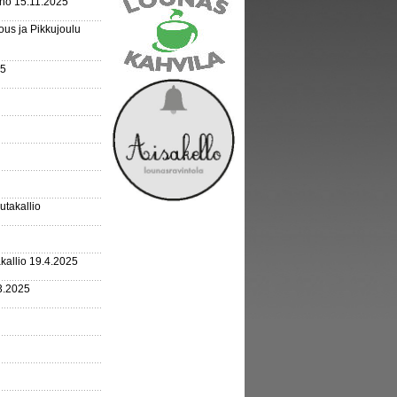
rho 15.11.2025
us ja Pikkujoulu
25
outakallio
kallio 19.4.2025
3.2025