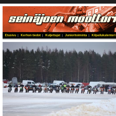
Etusivu
Kerhon tiedot
Kuljettajat
Junioritoiminta
Kilpailukalenteri
|
|
|
|