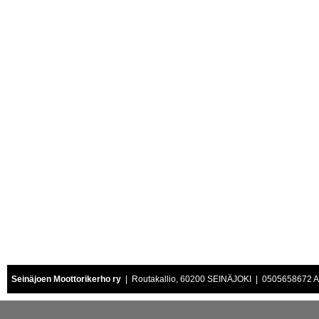
Seinäjoen Moottorikerho ry
| Routakallio, 60200 SEINÄJOKI | 0505658672 Air